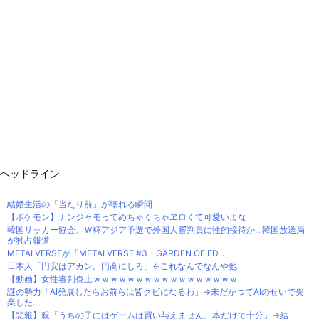
ヘッドライン
結婚生活の「当たり前」が壊れる瞬間
【ポケモン】ナンジャモってめちゃくちゃヱロくて可愛いよな
韓国サッカー協会、Ｗ杯アジア予選で外国人審判員に性的接待か…韓国放送局
が独占報道
METALVERSEが「METALVERSE #3 – GARDEN OF ED...
日本人「円安はアカン。円高にしろ」←これなんでなんや他
【動画】女性審判炎上ｗｗｗｗｗｗｗｗｗｗｗｗｗｗｗｗｗ
謎の勢力「AI発展したらお前らは皆クビになるわ」→未だかつてAIのせいで失
業した...
【悲報】親「うちの子にはゲームは買い与えません。本だけで十分」→結