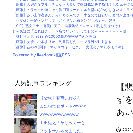
【朗報】大好きなフルーチェなら大食いで樋口楓に勝てる説！七次元生徒会の
【画像】トラックの運ちゃん御用達ターミナル食堂のざっかけないオムライス
【朗報】みい山作者さん、みいちゃんでチー牛なのではという疑惑が生まれる
【ウマ娘】生足ヘソだしマーメイドな水着ダンツ「あぁ～、好き」
【GIF】熟女アナ・有働由美子、健康番組でロケット乳を見せつける
じゃあ逆に「これはチェーン店でいいぞ」ってものｗｗｗｗｗｗｗｗ他
【謎】秋元康（68）が20000曲の作詞ができた理由
【画像】女優・松本まりか、乳首隠したノーブラ乳がHすぎる
【画像】昔の2時間ドラマがスゴイ、セクシー女優のナマ乳をモロ流し
Powered by livedoor 相互RSS
人気記事ランキング
【
ず
【悲報】有吉弘行さん、
また匂わせポストwwww
あい
wwwwwwwwwwww
土田晃之「草サッカーと

202
フットサルやめました」