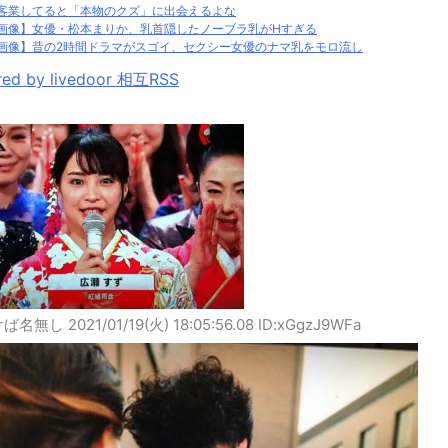
客業してると「本物のクズ」に出会えるよな
画像】女優・松本まりか、乳首隠したノーブラ乳がHすぎる
画像】昔の2時間ドラマがスゴイ、セクシー女優のナマ乳をモロ流し
ed by livedoor 相互RSS
けば名無し
2021/01/19(火) 18:05:56.08 ID:xGgzJ9WFa