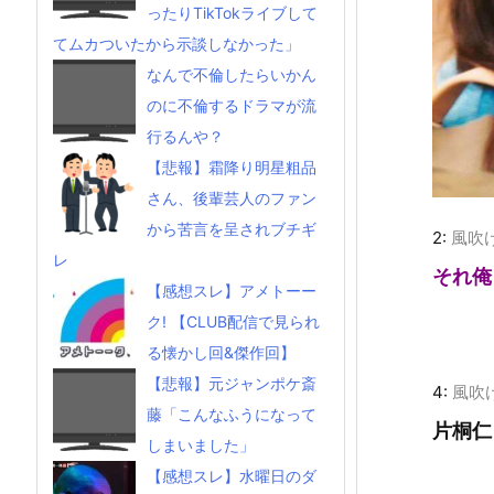
ったりTikTokライブして
てムカついたから示談しなかった」
なんで不倫したらいかん
のに不倫するドラマが流
行るんや？
【悲報】霜降り明星粗品
さん、後輩芸人のファン
から苦言を呈されブチギ
2:
風吹
レ
それ俺
【感想スレ】アメトーー
ク! 【CLUB配信で見られ
る懐かし回&傑作回】
【悲報】元ジャンポケ斎
4:
風吹
藤「こんなふうになって
片桐仁
しまいました」
【感想スレ】水曜日のダ