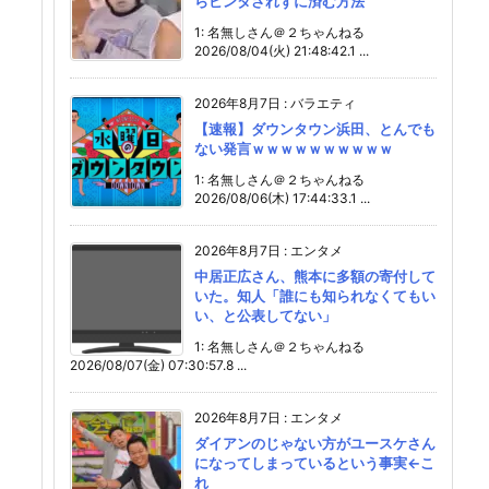
らビンタされずに済む方法
1: 名無しさん＠２ちゃんねる
2026/08/04(火) 21:48:42.1 ...
2026年8月7日
:
バラエティ
【速報】ダウンタウン浜田、とんでも
ない発言ｗｗｗｗｗｗｗｗｗｗ
1: 名無しさん＠２ちゃんねる
2026/08/06(木) 17:44:33.1 ...
2026年8月7日
:
エンタメ
中居正広さん、熊本に多額の寄付して
いた。知人「誰にも知られなくてもい
い、と公表してない」
1: 名無しさん＠２ちゃんねる
2026/08/07(金) 07:30:57.8 ...
2026年8月7日
:
エンタメ
ダイアンのじゃない方がユースケさん
になってしまっているという事実←こ
れ