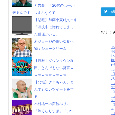
と告白 「20代の若手が
Twitt
来るんです。つまんなくて」
【悲報】加藤小夏(おなつ)
「演技中に惚れてしまっ
おすす
た俳優がいる」
所ジョージの嫌いな食べ
ぜ
物：シュークリーム
中
い
煽
【速報】ダウンタウン浜
仕
田、とんでもない発言ｗ
【セ
【
ｗｗｗｗｗｗｗｗｗ
J
【悲報】クロちゃん、と
【
ｗ
んでもないツイートをす
【
【
る
ｗ
木村祐一の変貌ぶりに
【
ュ
「渋くなりすぎ」「いつ
【