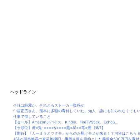
ヘッドライン
それは純愛か、それともストーカー疑惑か
中居正広さん、熊本に多額の寄付していた。知人「誰にも知られなくてもいい
仕事で得していること
【セール】Amazonデバイス、Kindle、FireTVStick、EchoS...
【セ順位】虎=兎-====//====燕=星==竜=鯉 【8/7】
【期待】『カーミラとツクモ』からのお届けモノが来る！？内容はこちら 
JFAが熊本地震の被災地復旧・復興支援を目的とした義援金500万円を寄付