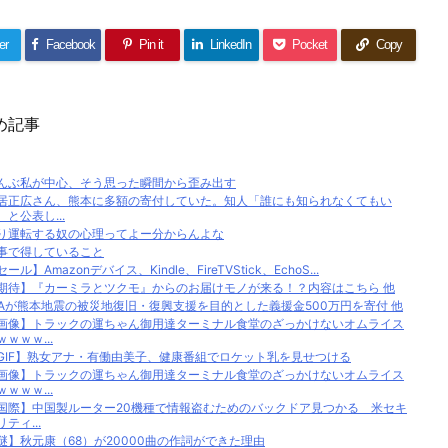
er
Facebook
Pin it
LinkedIn
Pocket
Copy
め記事
んぶ私が中心、そう思った瞬間から歪み出す
居正広さん、熊本に多額の寄付していた。知人「誰にも知られなくてもい
、と公表し...
り運転する奴の心理ってよー分からんよな
事で得していること
ール】Amazonデバイス、Kindle、FireTVStick、EchoS...
期待】『カーミラとツクモ』からのお届けモノが来る！？内容はこちら 他
FAが熊本地震の被災地復旧・復興支援を目的とした義援金500万円を寄付 他
画像】トラックの運ちゃん御用達ターミナル食堂のざっかけないオムライス
ｗｗｗｗ...
GIF】熟女アナ・有働由美子、健康番組でロケット乳を見せつける
画像】トラックの運ちゃん御用達ターミナル食堂のざっかけないオムライス
ｗｗｗｗ...
国際】中国製ルーター20機種で情報盗むためのバックドア見つかる 米セキ
リティ...
謎】秋元康（68）が20000曲の作詞ができた理由