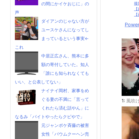
接
の間にかイケおじに」の
【
声
【
ダイアンのじゃない方が
Power
ユースケさんになってし
まっているという事実←
これ
中居正広さん、熊本に多
額の寄付していた。知人
「誰にも知られなくても
いい、と公表してない」
ナイナイ岡村、家事をめ
ぐる妻の不満に「言って
1:
風吹
くれたら済む話やん」に
なるみ「バイトやったらクビやで」
元ジャンポケ斉藤の被害
女性「バウムクーヘン売