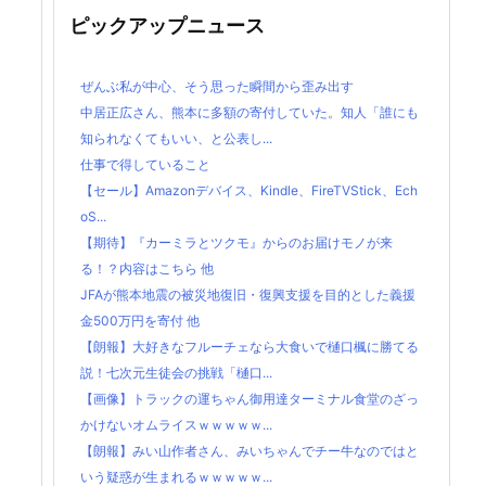
ピックアップニュース
ぜんぶ私が中心、そう思った瞬間から歪み出す
中居正広さん、熊本に多額の寄付していた。知人「誰にも
知られなくてもいい、と公表し...
仕事で得していること
【セール】Amazonデバイス、Kindle、FireTVStick、Ech
oS...
【期待】『カーミラとツクモ』からのお届けモノが来
る！？内容はこちら 他
JFAが熊本地震の被災地復旧・復興支援を目的とした義援
金500万円を寄付 他
【朗報】大好きなフルーチェなら大食いで樋口楓に勝てる
説！七次元生徒会の挑戦「樋口...
【画像】トラックの運ちゃん御用達ターミナル食堂のざっ
かけないオムライスｗｗｗｗｗ...
【朗報】みい山作者さん、みいちゃんでチー牛なのではと
いう疑惑が生まれるｗｗｗｗｗ...