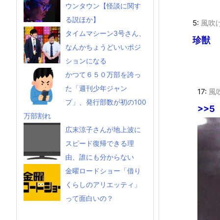
ウンタウン【怪談に関す
る説ほか】
5:
風吹
タイムマシーン3号さん、
珍獣
なんかちょうどいいポジ
ションになる
かつて６５０万部を誇っ
た「週刊少年ジャン
17:
風
プ」、発行部数が初の100
>>5
万部割れ
広末涼子さんが地上波に
スピード復帰できる理
由、誰にも分からない
金曜ロードショー「借り
くらしのアリエッティ」
って面白いの？