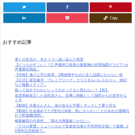
Copy
おすすめ記事
妻との生活が、夫をうつへ追い込んだ現実
【どっちがすごい！？】声優井口裕香の最新胸の谷間強調グラビア vs
声優豊田萌絵...
【悲報】逃げ上手の若君、2期放映中なのに全く話題にならない 他
【正式】冨安健洋 プレミアリーグ・クリスタルパレス入りへ BBC
など複数メディア...
猫って自分でかわいいってわかってると思わない？【再】
皇室典範改正した自民党さん、見事に朝敵として国民からの支持をな
くす
【動画】水着まんさん、波が迫るも可愛くダンスして乗り切る
【動画】社会舐めてたZ世代の末路。気に入らないことがあれば退職代
行で即退職!理想...
柳葉敏郎の代表作、「踊る大捜査線しかない」
『ケロロ軍曹』ミュージカルで音楽担当者が不同意性交疑いで逮捕…2
0周年記念映画で...