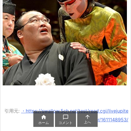
引用元:
・https://swallow.5ch.net/test/read.cgi/livejupite



r/1611148953/
上へ
ホーム
コメント