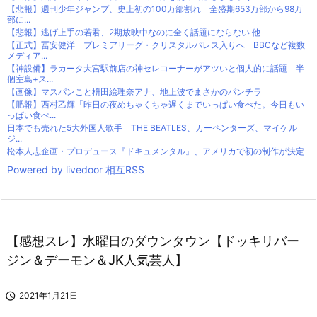
【悲報】週刊少年ジャンプ、史上初の100万部割れ 全盛期653万部から98万
部に...
【悲報】逃げ上手の若君、2期放映中なのに全く話題にならない 他
【正式】冨安健洋 プレミアリーグ・クリスタルパレス入りへ BBCなど複数
メディア...
【神設備】ラカータ大宮駅前店の神セレコーナーがアツいと個人的に話題 半
個室島+ス...
【画像】マスパンこと枡田絵理奈アナ、地上波でまさかのパンチラ
【肥報】西村乙輝「昨日の夜めちゃくちゃ遅くまでいっぱい食べた。今日もい
っぱい食べ...
日本でも売れた5大外国人歌手 THE BEATLES、カーペンターズ、マイケル
ジ...
松本人志企画・プロデュース『ドキュメンタル』、アメリカで初の制作が決定
Powered by livedoor 相互RSS
【感想スレ】水曜日のダウンタウン【ドッキリバー
ジン＆デーモン＆JK人気芸人】

2021年1月21日