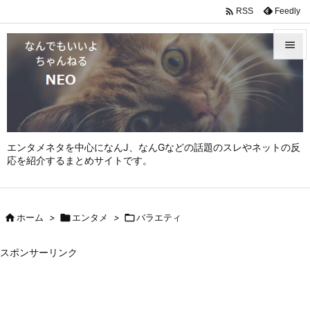

Feedly
RSS


メニュ

サイド

エンタメネタを中心になんJ、なんGなどの話題のスレやネットの反
前へ
応を紹介するまとめサイトです。

次へ


ホーム
>

エンタメ
>

バラエティ
検索
スポンサーリンク