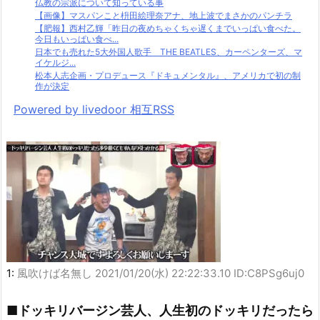
仏教の宗派について知っている事
【画像】マスパンこと枡田絵理奈アナ、地上波でまさかのパンチラ
【肥報】西村乙輝「昨日の夜めちゃくちゃ遅くまでいっぱい食べた。
今日もいっぱい食べ...
日本でも売れた5大外国人歌手 THE BEATLES、カーペンターズ、マ
イケルジ...
松本人志企画・プロデュース『ドキュメンタル』、アメリカで初の制
作が決定
Powered by livedoor 相互RSS
1:
風吹けば名無し
2021/01/20(水) 22:22:33.10 ID:C8PSg6uj0
■ドッキリバージン芸人、人生初のドッキリだったら