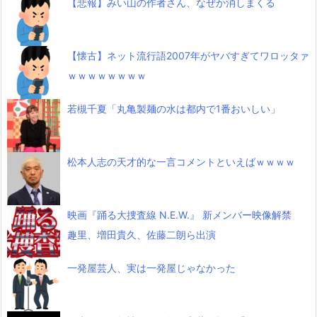
【悲報】みい山の作者さん、なぜか消しまくる
【懐古】ネット流行語2007年がヤバすぎてワロッタァ
ｗｗｗｗｗｗｗｗ
若槻千夏「丸亀製麺の水は都内で1番おいしい」
松本人志の天才的な一言コメントといえばｗｗｗｗ
映画『踊る大捜査線 N.E.W.』 新メンバー映像解禁
趣里、増田貴久、佐藤二朗ら出演
一発屋芸人、実は一発屋じゃなかった