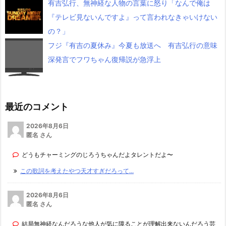
有吉弘行、無神経な人物の言葉に怒り「なんで俺は
『テレビ見ないんですよ』って言われなきゃいけない
の？」
フジ『有吉の夏休み』今夏も放送へ 有吉弘行の意味
深発言でフワちゃん復帰説が急浮上
最近のコメント
2026年8月6日
匿名 さん
どうもチャーミングのじろうちゃんだよタレントだよ〜
この歌詞を考えたやつ天才すぎだろって...
2026年8月6日
匿名 さん
結局無神経なんだろうな他人が気に障ることが理解出来ないんだろう芸