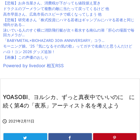
【悲報】お弁当屋さん、消費税が下がっても値段据え置き
ドラクエのブーメランて複数の敵に当たって戻ってくるけど 他
高市早苗さん、広島市長のスピーチで眠くなってしまう 他
【悲報】研究者さん「株式投資にハマる若者はギャンブルにハマる若者と同じ
傾向がある...
泳いでいる人のすぐ横に消防飛行艇が次々着水する南仏の湖「肝心の場面で毎
回カメラが...
「BABYMETAL×BIOHAZARD 30th ANNIVERSARY」コラ...
モーニング娘。'25『気になるその気の歌』ってガチで名曲だと思うんだけど
ハロ！コン 2026 グッズ追加！
【画像】この声優のおしり
Powered by livedoor 相互RSS
YOASOBI、ヨルシカ、ずっと真夜中でいいのに に
続く第4の「夜系」アーティスト名を考えよう

2021年2月11日