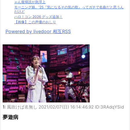
ゃん復帰説が急浮上
モーニング娘。'25『気になるその気の歌』ってガチで名曲だと思うん
だけど
ハロ！コン 2026 グッズ追加！
【画像】この声優のおしり
Powered by livedoor 相互RSS
1:
風吹けば名無し
2021/02/07(日) 16:14:46.92 ID:3RAdqYSid
夢遊病