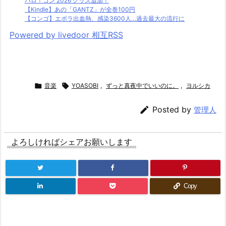
ハロ！コン 2026 グッズ追加！
【Kindle】あの「GANTZ」が全巻100円
【コンゴ】エボラ出血熱、感染3600人…過去最大の流行に
Powered by livedoor 相互RSS

音楽

YOASOBI
,
ずっと真夜中でいいのに。
,
ヨルシカ

Posted by
管理人
よろしければシェアお願いします
Copy