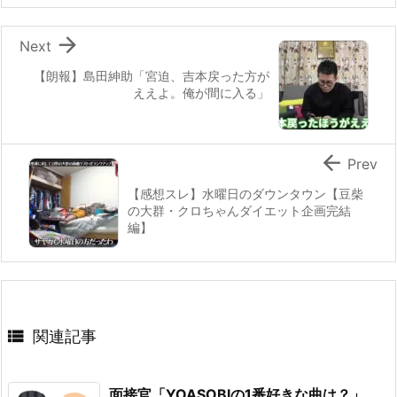

Next
【朗報】島田紳助「宮迫、吉本戻った方が
ええよ。俺が間に入る」

Prev
【感想スレ】水曜日のダウンタウン【豆柴
の大群・クロちゃんダイエット企画完結
編】

関連記事
面接官「YOASOBIの1番好きな曲は？」