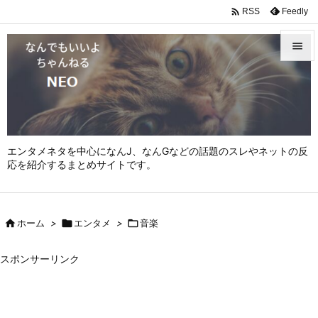

Feedly
RSS


メニュ

サイド

エンタメネタを中心になんJ、なんGなどの話題のスレやネットの反
前へ
応を紹介するまとめサイトです。

次へ


ホーム
>

エンタメ
>

音楽
検索
スポンサーリンク