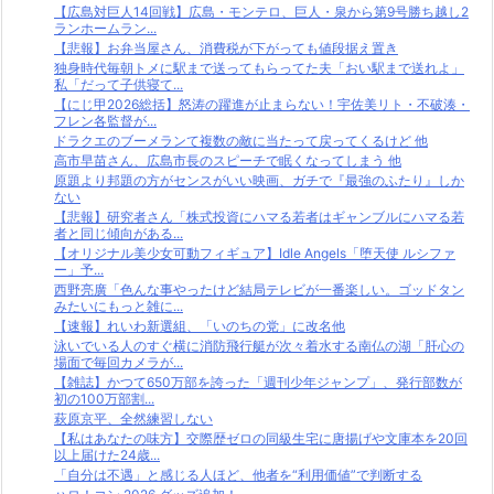
【広島対巨人14回戦】広島・モンテロ、巨人・泉から第9号勝ち越し2
ランホームラン...
【悲報】お弁当屋さん、消費税が下がっても値段据え置き
独身時代毎朝トメに駅まで送ってもらってた夫「おい駅まで送れよ」
私「だって子供寝て...
【にじ甲2026総括】怒涛の躍進が止まらない！宇佐美リト・不破湊・
フレン各監督が...
ドラクエのブーメランて複数の敵に当たって戻ってくるけど 他
高市早苗さん、広島市長のスピーチで眠くなってしまう 他
原題より邦題の方がセンスがいい映画、ガチで『最強のふたり』しか
ない
【悲報】研究者さん「株式投資にハマる若者はギャンブルにハマる若
者と同じ傾向がある...
【オリジナル美少女可動フィギュア】Idle Angels「堕天使 ルシファ
ー」予...
西野亮廣「色んな事やったけど結局テレビが一番楽しい。ゴッドタン
みたいにもっと雑に...
【速報】れいわ新選組、「いのちの党」に改名他
泳いでいる人のすぐ横に消防飛行艇が次々着水する南仏の湖「肝心の
場面で毎回カメラが...
【雑誌】かつて650万部を誇った「週刊少年ジャンプ」、発行部数が
初の100万部割...
萩原京平、全然練習しない
【私はあなたの味方】交際歴ゼロの同級生宅に唐揚げや文庫本を20回
以上届けた24歳...
「自分は不遇」と感じる人ほど、他者を“利用価値”で判断する