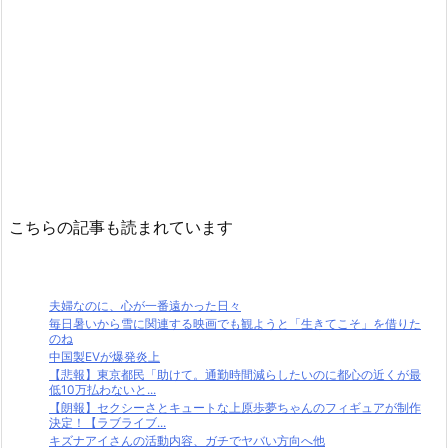
こちらの記事も読まれています
夫婦なのに、心が一番遠かった日々
毎日暑いから雪に関連する映画でも観ようと「生きてこそ」を借りた
のね
中国製EVが爆発炎上
【悲報】東京都民「助けて。通勤時間減らしたいのに都心の近くが最
低10万払わないと...
【朗報】セクシーさとキュートな上原歩夢ちゃんのフィギュアが制作
決定！【ラブライブ...
キズナアイさんの活動内容、ガチでヤバい方向へ他