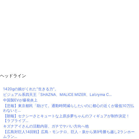
ヘッドライン
1420gの娘がくれた“生きる力”。
ビジュアル系四天王「SHAZNA、MALICE MIZER、La’cryma C...
中国製EVが爆発炎上
【悲報】東京都民「助けて。通勤時間減らしたいのに都心の近くが最低10万払
わないと...
【朗報】セクシーさとキュートな上原歩夢ちゃんのフィギュアが制作決定！
【ラブライブ...
キズナアイさんの活動内容、ガチでヤバい方向へ他
【広島対巨人14回戦】広島・モンテロ、巨人・泉から第9号勝ち越し2ランホー
ムラン...