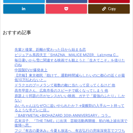
Copy
おすすめ記事
先輩と後輩、距離が変わった日から始まる恋
ビジュアル系四天王「SHAZNA、MALICE MIZER、La’cryma C...
毎日暑いから雪に関連する映画でも観ようと「生きてこそ」を借りた
のね
中国製EVが爆発炎上
【悲報】東京都民「助けて。通勤時間減らしたいのに都心の近くが最
低10万払わないと...
ドラクエのブーメランて複数の敵に当たって戻ってくるけど 他
高市早苗さん、広島市長のスピーチで眠くなってしまう 他
原題より邦題の方がセンスがいい映画、ガチで『最強のふたり』しか
ない
みいちゃんはなぜ○に追いやられたか？→覚醒剤の入手ルート持って
るような半グレに目...
「BABYMETAL×BIOHAZARD 30th ANNIVERSARY」コラ...
広末涼子、『THE TIME』に出演 芸能活動再開後、初の地上波出演で
復帰へ思...
フジ『有吉の夏休み』今夏も放送へ 有吉弘行の意味深発言でフワち