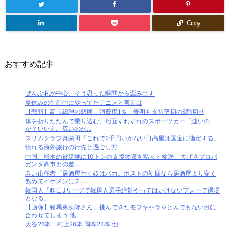
Copy
おすすめ記事
ぜんぶ私が中心、そう思った瞬間から歪み出す
夏休みの午前中にやってたアニメと言えば
【悲報】高市総理の悲願「消費税1％」表明も支持率初の6割切り
体を折りたたんで乗り込む、地面すれすれのスポーツカー「速いの
か？いいえ。広いのか...
スリムクラブ真栄田「これで2千円いかない日高屋は国宝に指定する」
憧れる海外旅行の行先と過ごし方
中国、熊本の被災地に10トンの支援物資を黙々と輸送。大げさプロパ
ガンダ高市との差...
みい山作者「居酒屋行く奴はバカ。ホストの初回なら居酒屋より安く
飲めてイケメンにチ...
韓国人「昨日Jリーグで韓国人選手絶対やってはいけないプレーで退場
となる」
【画像】範馬勇次郎さん、挑んできたモブキャラをとんでもない目に
合わせてしまう 他
大谷26本 村上26本 岡本24本 他