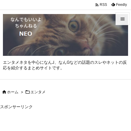

Feedly
RSS


メニュ

サイド

エンタメネタを中心になんJ、なんGなどの話題のスレやネットの反
前へ
応を紹介するまとめサイトです。

次へ


ホーム
>

エンタメ
検索
スポンサーリンク