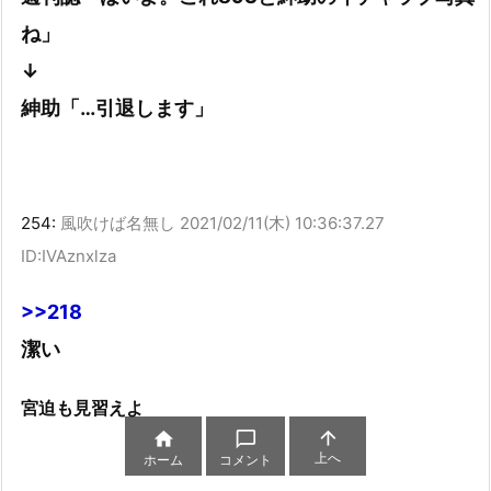
ね」
↓
紳助「…引退します」
254:
風吹けば名無し
2021/02/11(木) 10:36:37.27
ID:IVAznxlza
>>218
潔い
宮迫も見習えよ



上へ
ホーム
コメント