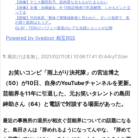
【画像】テニス園田彩乃、筋肉質な太ももがたまらない
【画像】女優・水崎綾女、R-15指定映画で乳首解禁、しかもピンと立
ってる
【朗報】竹内朱莉「整体で軍隊経験者と思われた。ダンス負荷で、私
の骨と筋肉はもうグ...
GLAY・TERUとパフィー亜美のレアな夫婦ショットが公開
Powered by livedoor 相互RSS
1:
風吹けば名無し
2021/02/11(木) 10:06:17.41 ID:A4ryT2Uer
お笑いコンビ「雨上がり決死隊」の宮迫博之
（50）が10日、自身のYouTubeチャンネルを更新。
芸能界を11年に引退した、元お笑いタレントの島田
紳助さん（64）と電話で対談する場面があった。
最近の事務所の退所が相次ぐ芸能界についての話題になる
と、島田さんは「辞めれるようになってんやな、『辞めて