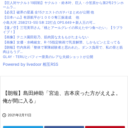
【巨人対ヤクルト19回戦】ヤクルト・鈴木叶、巨人・小笠原から第2号2ランホ
ームラ...
【必見】破界の星墓 全15クエストのガチパまとめが公開 他
【日本ハム】有原航平が１０００奪三振達成 他
小島大河 .258(213-55) 5本 22打点 OPS.649 ←新人王の可...
【蓮ノ空】三宅美羽さん「桃とアールグレイの和えたやつ食べたい」【ラブラ
イブ！】
【画像】テニス園田彩乃、筋肉質な太ももがたまらない
【画像】女優・水崎綾女、R-15指定映画で乳首解禁、しかもピンと立ってる
【朗報】竹内朱莉「整体で軍隊経験者と思われた。ダンス負荷で、私の骨と筋
肉はもうグ...
GLAY・TERUとパフィー亜美のレアな夫婦ショットが公開
Powered by livedoor 相互RSS
【朗報】島田紳助「宮迫、吉本戻った方がええよ。
俺が間に入る」

2021年2月11日