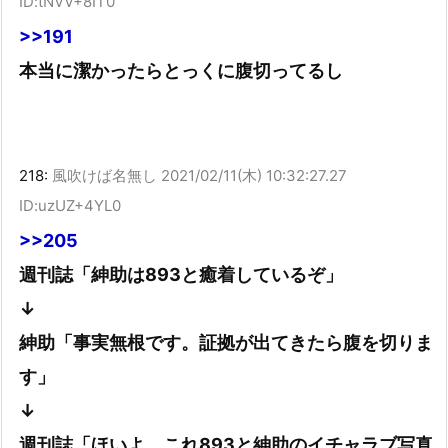
ID:tNVV+8IT0
>>191
本当に潔かったらとっくに腹切ってるし
218:
風吹けば名無し
2021/02/11(木) 10:32:27.27
ID:uzUZ+4YL0
>>205
週刊誌「紳助は893と癒着しているぞ」
↓
紳助「事実無根です。証拠が出てきたら腹を切りま
す」
↓
週刊誌「ほいよ。これ893と紳助のイチャラブ写真