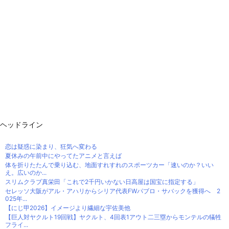
ヘッドライン
恋は疑惑に染まり、狂気へ変わる
夏休みの午前中にやってたアニメと言えば
体を折りたたんで乗り込む、地面すれすれのスポーツカー「速いのか？いい
え。広いのか...
スリムクラブ真栄田「これで2千円いかない日高屋は国宝に指定する」
セレッソ大阪がアル・アハリからシリア代表FWパブロ・サバックを獲得へ 2
025年...
【にじ甲2026】イメージより繊細な宇佐美他
【巨人対ヤクルト19回戦】ヤクルト、4回表1アウト二三塁からモンテルの犠牲
フライ...