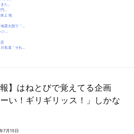
てきた」
...
炎上 他
震大国で「...
...
決定
名凜「それ...
悲報】はねとびで覚えてる企画
よーい！ギリギリッス！」しかな
2年7月15日