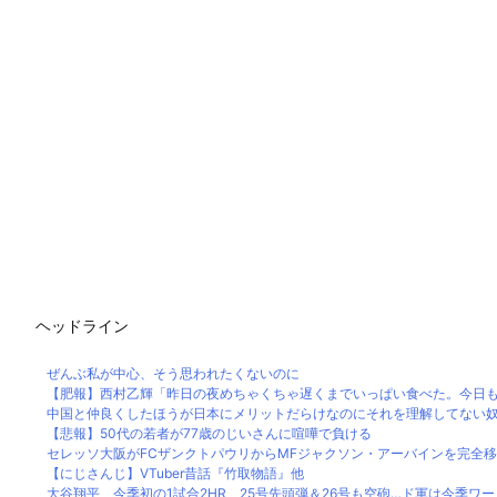
ヘッドライン
ぜんぶ私が中心、そう思われたくないのに
【肥報】西村乙輝「昨日の夜めちゃくちゃ遅くまでいっぱい食べた。今日もい
中国と仲良くしたほうが日本にメリットだらけなのにそれを理解してない
【悲報】50代の若者が77歳のじいさんに喧嘩で負ける
セレッソ大阪がFCザンクトパウリからMFジャクソン・アーバインを完全移籍
【にじさんじ】VTuber昔話『竹取物語』他
大谷翔平、今季初の1試合2HR 25号先頭弾＆26号も空砲…ド軍は今季ワースト