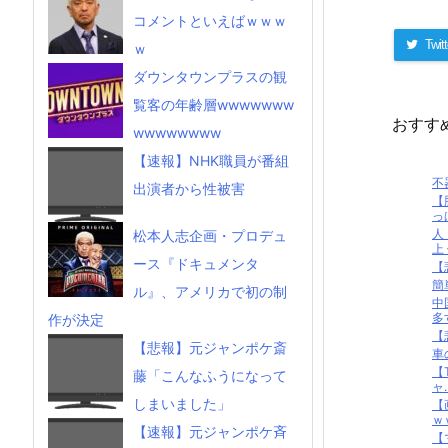
コメントといえばｗｗｗ
Twitt
ｗ
ダウンタウンプラスの観
覧客の年齢層wwwwwww
おすす
wwwwwwww
【速報】NHK職員が番組
不
出演者から性被害
【
っ
人
松本人志企画・プロデュ
上
ース『ドキュメンタ
【
簡
ル』、アメリカで初の制
中
多
作が決定
【
【悲報】元ジャンポケ斎
車
【
藤「こんなふうになって
ャ..
しまいました」
【
ｗ
【速報】元ジャンポケ斉
【