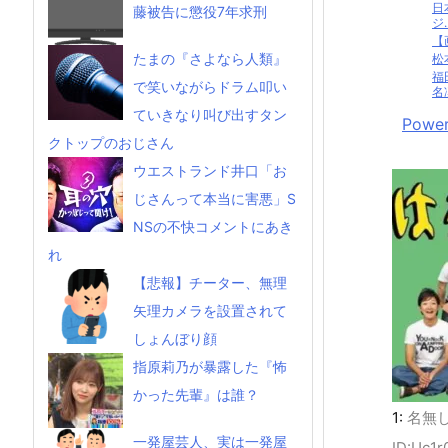
日
藤被告に懲役7年求刑
ジ..
【
たまの『さよなら人類』
松
福
で笑いながらドラム叩い
名
ていきなり叫び出すタン
Power
クトップのおじさん
ウエストランド井口「お
じさんって本当に害悪」S
NSの不快コメントにあき
れ
【悲報】チーター、無理
矢理カメラを設置されて
しょんぼり顔
指原莉乃が暴露した『怖
かった先輩』は誰？
1:
名無
一発屋芸人、実は一発屋
ID:Uc1r