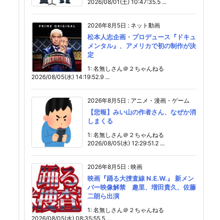
2026/08/01(土) 10:47:35.5 ...
2026年8月5日
:
ネット動画
松本人志企画・プロデュース『ドキュ
メンタル』、アメリカで初の制作が決
定
1: 名無しさん＠２ちゃんねる
2026/08/05(水) 14:19:52.9 ...
2026年8月5日
:
アニメ・漫画・ゲーム
【悲報】みい山の作者さん、なぜか消
しまくる
1: 名無しさん＠２ちゃんねる
2026/08/05(水) 12:29:51.2 ...
2026年8月5日
:
映画
映画『踊る大捜査線 N.E.W.』 新メン
バー映像解禁 趣里、増田貴久、佐藤
二朗ら出演
1: 名無しさん＠２ちゃんねる
2026/08/05(水) 08:35:55.5 ...