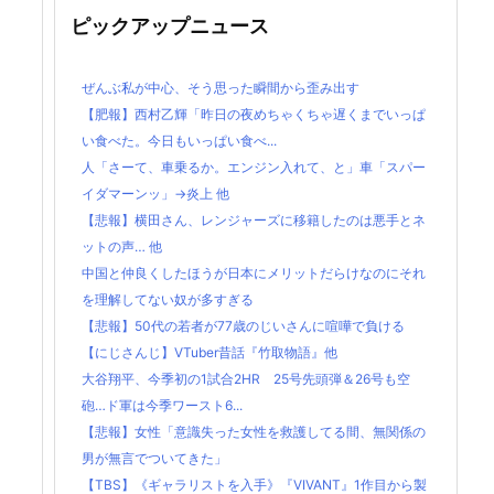
ピックアップニュース
ぜんぶ私が中心、そう思った瞬間から歪み出す
【肥報】西村乙輝「昨日の夜めちゃくちゃ遅くまでいっぱ
い食べた。今日もいっぱい食べ...
人「さーて、車乗るか。エンジン入れて、と」車「スパー
イダマーンッ」→炎上 他
【悲報】横田さん、レンジャーズに移籍したのは悪手とネ
ットの声… 他
中国と仲良くしたほうが日本にメリットだらけなのにそれ
を理解してない奴が多すぎる
【悲報】50代の若者が77歳のじいさんに喧嘩で負ける
【にじさんじ】VTuber昔話『竹取物語』他
大谷翔平、今季初の1試合2HR 25号先頭弾＆26号も空
砲…ド軍は今季ワースト6...
【悲報】女性「意識失った女性を救護してる間、無関係の
男が無言でついてきた」
【TBS】《ギャラリストを入手》『VIVANT』1作目から製