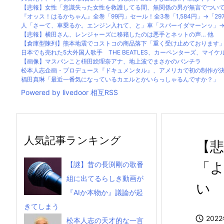
【悲報】女性「意識失った女性を救護してる間、無関係の男が無言でつい
『オッス！はるかちゃん』全巻「99円」セール！全3巻「1,584円」→「297円
人「さーて、車乗るか。エンジン入れて、と」車「スパーイダマーンッ」→
【悲報】横田さん、レンジャーズに移籍したのは悪手とネットの声… 他
【倉庫型陳列】熊本地震でコストコの商品落下「重く受け止めております」地
日本でも売れた5大外国人歌手 THE BEATLES、カーペンターズ、マイケルジ
【画像】マスパンこと枡田絵理奈アナ、地上波でまさかのパンチラ
松本人志企画・プロデュース『ドキュメンタル』、アメリカで初の制作が
福田真琳「最近一番気になっているカエルとかいらっしゃるんですか？」 川
Powered by livedoor 相互RSS
人気記事ランキング
【
「
【謎】昔の長渕剛の歌番
組に出てるらしき動画が
い
『AIか本物か』議論が起
きてしまう

202
松本人志の天才的な一言