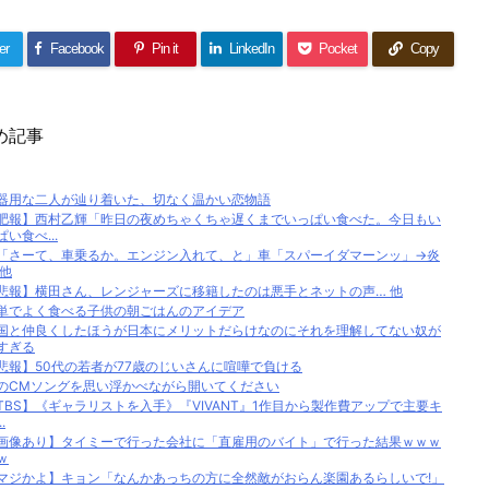
er
Facebook
Pin it
LinkedIn
Pocket
Copy
め記事
器用な二人が辿り着いた、切なく温かい恋物語
肥報】西村乙輝「昨日の夜めちゃくちゃ遅くまでいっぱい食べた。今日もい
ぱい食べ...
「さーて、車乗るか。エンジン入れて、と」車「スパーイダマーンッ」→炎
 他
悲報】横田さん、レンジャーズに移籍したのは悪手とネットの声… 他
単でよく食べる子供の朝ごはんのアイデア
国と仲良くしたほうが日本にメリットだらけなのにそれを理解してない奴が
すぎる
悲報】50代の若者が77歳のじいさんに喧嘩で負ける
のCMソングを思い浮かべながら開いてください
TBS】《ギャラリストを入手》『VIVANT』1作目から製作費アップで主要キ
.
画像あり】タイミーで行った会社に「直雇用のバイト」で行った結果ｗｗｗ
ｗ
マジかよ】キョン「なんかあっちの方に全然敵がおらん楽園あるらしいで!」