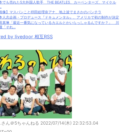
本でも売れた5大外国人歌手 THE BEATLES、カーペンターズ、マイケル
.
画像】マスパンこと枡田絵理奈アナ、地上波でまさかのパンチラ
本人志企画・プロデュース『ドキュメンタル』、アメリカで初の制作が決定
田真琳「最近一番気になっているカエルとかいらっしゃるんですか？」 川
凜「それ...
ed by livedoor 相互RSS
しさん＠5ちゃんねる
2022/07/14(木) 22:32:53.04
0Te00