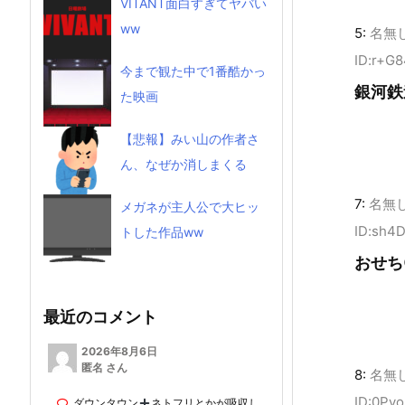
VITANT面白すぎてヤバい
ww
5:
名無
ID:r+G
今まで観た中で1番酷かっ
銀河鉄
た映画
【悲報】みい山の作者さ
ん、なぜか消しまくる
7:
名無
メガネが主人公で大ヒッ
ID:sh4
トした作品ww
おせち
最近のコメント
2026年8月6日
匿名 さん
8:
名無
ID:0Py
ダウンタウン
ネトフリとかが吸収し