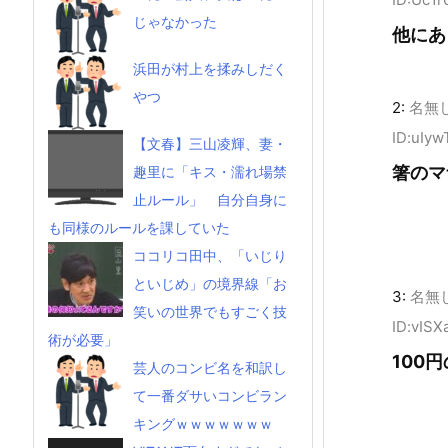
じゃなかった
他にあ
浜田が村上を揉みしだく
やつ
2:
名無
ID:uIy
【文春】三山凌輝、妻・
箸のマ
趣里に「キス・濡れ場禁
止ルール」 自分自身に
も同様のルールを課していた
ココリコ田中、「いじり
といじめ」の境界線「お
3:
名無
笑いの世界でもすごく技
ID:vISX
術が必要」
100
芸人のコンビ名を和訳し
て一番ダサいコンビラン
キングｗｗｗｗｗｗｗ