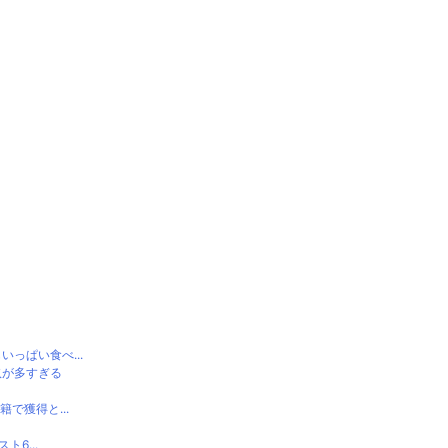
っぱい食べ...
奴が多すぎる
で獲得と...
6...