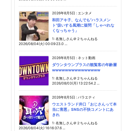
2026年8月5日
:
エンタメ
和田アキ子、なんでも“ハラスメン
ト”扱いする風潮に疑問「しゃべれな
くなっちゃう」
1: 名無しさん＠２ちゃんねる
2026/08/04(火) 00:09:23.0 ...
2026年8月5日
:
ネット動画
ダウンタウンプラスの観覧客の年齢層
wwwwwwwwwwwwwww
1: 名無しさん＠２ちゃんねる
2026/08/03(月) 13:22:54.2 ...
2026年8月5日
:
バラエティ
ウエストランド井口「おじさんって本
当に害悪」SNSの不快コメントにあ
きれ
1: 名無しさん＠２ちゃんねる
2026/08/04(火) 16:16:37.6 ...