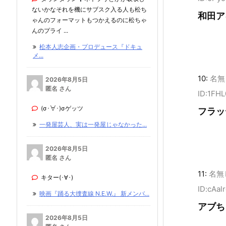
ないかなそれを機にサブスク入る人も松ち
和田ア
ゃんのフォーマットもつかえるのに松ちゃ
んのプライ ...
松本人志企画・プロデュース『ドキュ
メ...
10:
名無
2026年8月5日
匿名 さん
ID:1FH
(σ･∀･)σゲッツ
フラッ
一発屋芸人、実は一発屋じゃなかった...
2026年8月5日
匿名 さん
11:
名無
キター(･∀･)
ID:cAal
映画『踊る大捜査線 N.E.W.』 新メンバ...
アブち
2026年8月5日