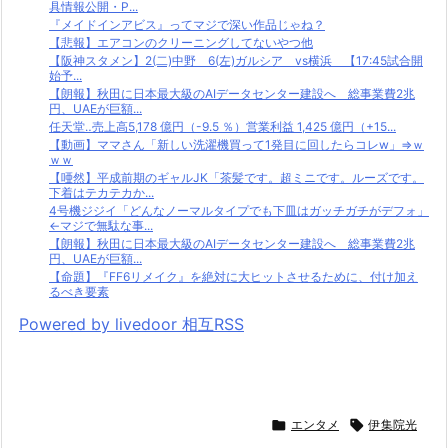
具情報公開・P...
『メイドインアビス』ってマジで深い作品じゃね？
【悲報】エアコンのクリーニングしてないやつ他
【阪神スタメン】2(二)中野 6(左)ガルシア vs横浜 【17:45試合開
始予...
【朗報】秋田に日本最大級のAIデータセンター建設へ 総事業費2兆
円、UAEが巨額...
任天堂‥売上高5,178 億円（-9.5 ％）営業利益 1,425 億円（+15...
【動画】ママさん「新しい洗濯機買って1発目に回したらコレw」⇒ｗ
ｗｗ
【唖然】平成前期のギャルJK「茶髪です。超ミニです。ルーズです。
下着はテカテカか...
4号機ジジイ「どんなノーマルタイプでも下皿はガッチガチがデフォ」
←マジで無駄な事...
【朗報】秋田に日本最大級のAIデータセンター建設へ 総事業費2兆
円、UAEが巨額...
【命題】『FF6リメイク』を絶対に大ヒットさせるために、付け加え
るべき要素
Powered by livedoor 相互RSS

エンタメ

伊集院光