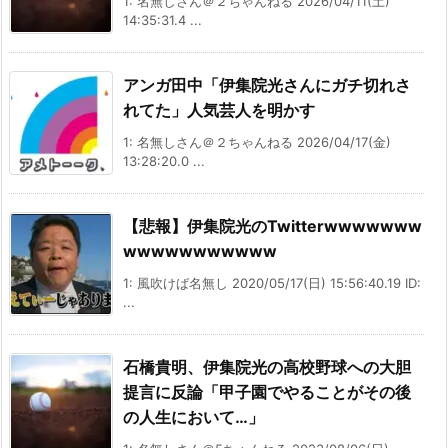
1: 名無しさん＠２ちゃんねる 2026/04/11(土)
14:35:31.4 ...
アンガ田中「伊集院光さんにガチ切れさ
れてた」人気芸人を明かす
1: 名無しさん＠２ちゃんねる 2026/04/17(金)
13:28:20.0 ...
【悲報】伊集院光のTwitterwwwwwww
wwwwwwwwwww
1: 風吹けば名無し 2020/05/17(日) 15:56:40.19 ID:
...
石橋貴明、伊集院光の高校野球への大胆
提言に反論「甲子園でやることがその後
の人生において…」