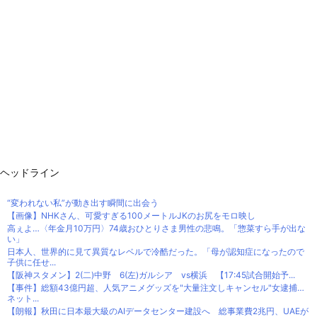
ヘッドライン
“変われない私”が動き出す瞬間に出会う
【画像】NHKさん、可愛すぎる100メートルJKのお尻をモロ映し
高ぇよ…〈年金月10万円〉74歳おひとりさま男性の悲鳴。「惣菜すら手が出な
い」
日本人、世界的に見て異質なレベルで冷酷だった。「母が認知症になったので
子供に任せ...
【阪神スタメン】2(二)中野 6(左)ガルシア vs横浜 【17:45試合開始予...
【事件】総額43億円超、人気アニメグッズを"大量注文しキャンセル"女逮捕…
ネット...
【朗報】秋田に日本最大級のAIデータセンター建設へ 総事業費2兆円、UAEが