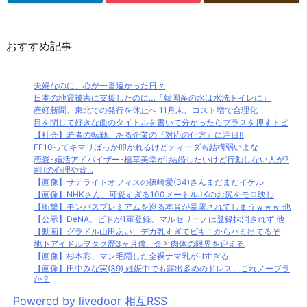
おすすめ記事
夫婦なのに、心が一番遠かった日々
日本の地震被害に支援したのに…「韓国産の水は水洗トイレに」
産経新聞、東北での発行を休止へ 11月末、コスト増で合理化
目を閉じて好きな曲のタイトルを書いて分かったらプラスを押すトピ
【社会】若者の転勤、ある企業の『対応の仕方』に注目‼
FF10ってキマリばっか叩かれるけどティーダも結構弱いよな
恋愛･婚活アドバイザー･植草美幸が｢結婚したいけど行動しない人が7
割｣の心理や背...
【画像】サテライトオフィスの篠崎愛(34)さんまだまだイケル
【画像】NHKさん、可愛すぎる100メートルJKのお尻をモロ映し
【衝撃】モンパスプレミアムを巡る本音が暴露されてしまうｗｗｗ 他
【公示】DeNA、ビドが1軍登録、マルセリーノは登録抹消されず 他
【動画】グラドル山田あい、デカ乳すぎてビキニからハミ出てるぞ
地下アイドルヲタク歴3ヶ月僕、金と肉体の限界を迎える
【画像】杉本彩、マン毛隠した全裸ナマ乳がHすぎる
【画像】田中みな実(39) 妊娠中でも露出多めのドレス、これノーブラ
か？
Powered by livedoor 相互RSS