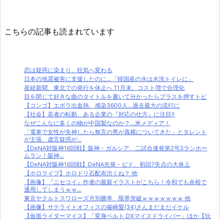
こちらの記事も読まれています
恋は疑惑に染まり、狂気へ変わる
日本の地震被害に支援したのに…「韓国産の水は水洗トイレに」
産経新聞、東北での発行を休止へ 11月末、コスト増で合理化
目を閉じて好きな曲のタイトルを書いて分かったらプラスを押すトピ
【コンゴ】エボラ出血熱、感染3600人…過去最大の流行に
【社会】若者の転勤、ある企業の『対応の仕方』に注目‼
なぜこんなに多くの物が中国製なのか？…米メディア！
「電車で女性が失神したら無言の男が真横についてきた」とタレント
が主張、虚言疑惑が...
【DeNA対阪神16回戦】阪神・ガルシア、二試合連発第2号3ランホー
ムラン！阪神...
【DeNA対阪神16回戦】DeNA先発・ビド、初回7失点の大炎上
【ホロライブ】ホロドリ石配布渋くね？ 他
【画像】『ニセコイ』作者の最新イラストがこちら！令和でも余裕で
通用してしまうｗｗ...
東京ヤクルトスワローズ月別勝率、限界突破ｗｗｗｗｗｗｗ 他
【画像】サテライトオフィスの篠崎愛(34)さんまだまだイケル
【仮面ライダーマイス】「変身ベルト DXマイスドライバー」ほか【玩