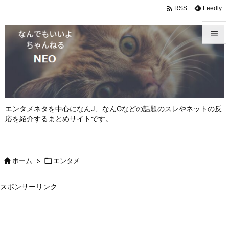

Feedly
RSS


メニュ

サイド

エンタメネタを中心になんJ、なんGなどの話題のスレやネットの反
前へ
応を紹介するまとめサイトです。

次へ


ホーム
>

エンタメ
検索
スポンサーリンク