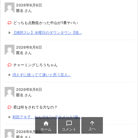
2026年8月6日
匿名 さん
どっちも点数低かった中山が1番ヤバい
【感想スレ】水曜日のダウンタウン【怪...
2026年8月6日
匿名 さん
チャーミングじろうちゃん
消えずに残ってて凄いと思う芸人...
2026年8月6日
匿名 さん
君は何をされてる方なの？
和田アキ子、なんでも“ハラスメント”扱...



上へ
ホーム
コメント
2026年8月6日
匿名 さん