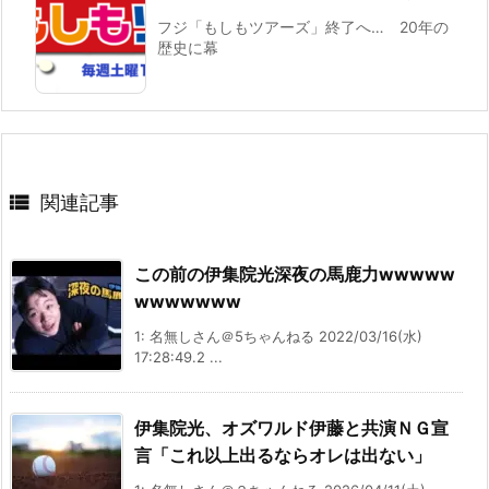
フジ「もしもツアーズ」終了へ… 20年の
歴史に幕

関連記事
この前の伊集院光深夜の馬鹿力wwwww
wwwwwww
1: 名無しさん＠5ちゃんねる 2022/03/16(水)
17:28:49.2 ...
伊集院光、オズワルド伊藤と共演ＮＧ宣
言「これ以上出るならオレは出ない」