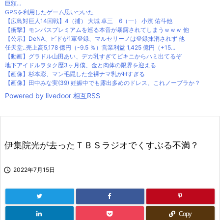
巨額...
GPSを利用したゲーム思いついた
【広島対巨人14回戦】4（捕） 大城 卓三 6（一） 小濱 佑斗他
【衝撃】モンパスプレミアムを巡る本音が暴露されてしまうｗｗｗ 他
【公示】DeNA、ビドが1軍登録、マルセリーノは登録抹消されず 他
任天堂‥売上高5,178 億円（-9.5 ％）営業利益 1,425 億円（+15...
【動画】グラドル山田あい、デカ乳すぎてビキニからハミ出てるぞ
地下アイドルヲタク歴3ヶ月僕、金と肉体の限界を迎える
【画像】杉本彩、マン毛隠した全裸ナマ乳がHすぎる
【画像】田中みな実(39) 妊娠中でも露出多めのドレス、これノーブラか？
Powered by livedoor 相互RSS
伊集院光が去ったＴＢＳラジオでくすぶる不満？

2022年7月15日
Copy