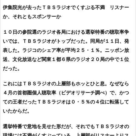
伊集院光が去ったＴＢＳラジオでくすぶる不満 リスナー
か、それともスポンサーか
１０日の参院選のラジオ各局における選挙特番の聴取率争
いでは、ＴＢＳラジオがトップだった。同局が１１日、発
表した。ラジコのシェア率が平均２５・１％。ニッポン放
送、文化放送など関東１都６県のラジオ２０局の中で１位
だった。
これにはＴＢＳラジオの上層部もホッとひと息。なぜなら
４月の首都圏個人聴取率（ビデオリサーチ調べ）で、かつ
ての王者だったＴＢＳラジオは０・５％の４位に転落して
いたからだ。
選挙特番で意地を見せた形だが、それでもＴＢＳラジオの
現場には不満がくすぶっている。上層部がリスナーよりス