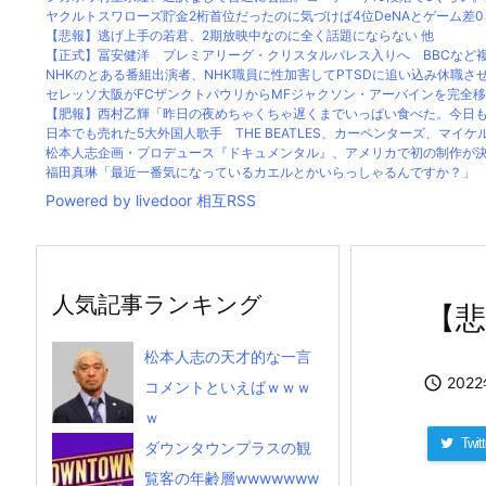
ヤクルトスワローズ貯金2桁首位だったのに気づけば4位DeNAとゲーム差0
【悲報】逃げ上手の若君、2期放映中なのに全く話題にならない 他
【正式】冨安健洋 プレミアリーグ・クリスタルパレス入りへ BBCなど複数
NHKのとある番組出演者、NHK職員に性加害してPTSDに追い込み休職させて
セレッソ大阪がFCザンクトパウリからMFジャクソン・アーバインを完全移籍
【肥報】西村乙輝「昨日の夜めちゃくちゃ遅くまでいっぱい食べた。今日もい
日本でも売れた5大外国人歌手 THE BEATLES、カーペンターズ、マイケルジ
松本人志企画・プロデュース『ドキュメンタル』、アメリカで初の制作が
福田真琳「最近一番気になっているカエルとかいらっしゃるんですか？」 川
Powered by livedoor 相互RSS
人気記事ランキング
【悲
松本人志の天才的な一言

202
コメントといえばｗｗｗ
ｗ
Twitt
ダウンタウンプラスの観
覧客の年齢層wwwwwww