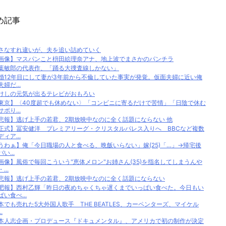
め記事
さなすれ違いが、夫を追い詰めていく
画像】マスパンこと枡田絵理奈アナ、地上波でまさかのパンチラ
葉敏郎の代表作、「踊る大捜査線しかない」
婚12年目にして妻が3年前から不倫していた事実が発覚。仮面夫婦に近い俺
夫婦だ...
けしの元気が出るテレビがおもろい
東京】〈40度超でも休めない〉「コンビニに寄るだけで苦情」「日陰で休む
サボり...
悲報】逃げ上手の若君、2期放映中なのに全く話題にならない 他
正式】冨安健洋 プレミアリーグ・クリスタルパレス入りへ BBCなど複数
ディア...
うわぁ】俺「今日職場の人と食べる、晩飯いらない」嫁(25)「…」→帰宅後
い...
画像】風俗で毎回こういう"恵体メロン"お姉さん(35)を指名してしまうんや
...
悲報】逃げ上手の若君、2期放映中なのに全く話題にならない
肥報】西村乙輝「昨日の夜めちゃくちゃ遅くまでいっぱい食べた。今日もい
ぱい食べ...
本でも売れた5大外国人歌手 THE BEATLES、カーペンターズ、マイケル
.
本人志企画・プロデュース『ドキュメンタル』、アメリカで初の制作が決定