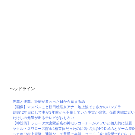
ヘッドライン
先輩と後輩、距離が変わった日から始まる恋
【画像】マスパンこと枡田絵理奈アナ、地上波でまさかのパンチラ
結婚12年目にして妻が3年前から不倫していた事実が発覚。仮面夫婦に近い俺
たけしの元気が出るテレビがおもろい
【神設備】ラカータ大宮駅前店の神セレコーナーがアツいと個人的に話題 半
ヤクルトスワローズ貯金2桁首位だったのに気づけば4位DeNAとゲーム差0
シカホワ村上宗隆、通訳なしで普通に会話。コーチ「今10段階で6ぐらい。来た