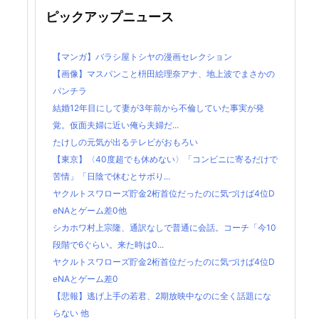
ピックアップニュース
【マンガ】バラシ屋トシヤの漫画セレクション
【画像】マスパンこと枡田絵理奈アナ、地上波でまさかの
パンチラ
結婚12年目にして妻が3年前から不倫していた事実が発
覚。仮面夫婦に近い俺ら夫婦だ...
たけしの元気が出るテレビがおもろい
【東京】〈40度超でも休めない〉「コンビニに寄るだけで
苦情」「日陰で休むとサボり...
ヤクルトスワローズ貯金2桁首位だったのに気づけば4位D
eNAとゲーム差0他
シカホワ村上宗隆、通訳なしで普通に会話。コーチ「今10
段階で6ぐらい。来た時は0...
ヤクルトスワローズ貯金2桁首位だったのに気づけば4位D
eNAとゲーム差0
【悲報】逃げ上手の若君、2期放映中なのに全く話題にな
らない 他