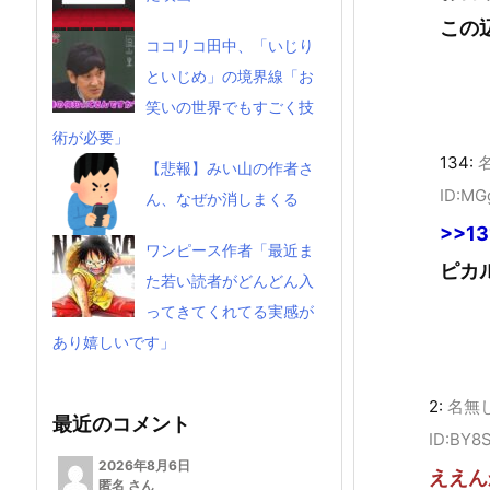
この
ココリコ田中、「いじり
といじめ」の境界線「お
笑いの世界でもすごく技
術が必要」
134:
【悲報】みい山の作者さ
ID:MG
ん、なぜか消しまくる
>>13
ワンピース作者「最近ま
ピカ
た若い読者がどんどん入
ってきてくれてる実感が
あり嬉しいです」
2:
名無
最近のコメント
ID:BY8
2026年8月6日
ええん
匿名 さん