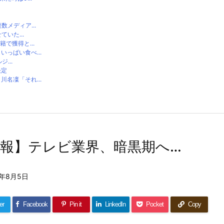
メディア...
いた...
で獲得と...
っぱい食べ...
...
決定
名凜「それ...
報】テレビ業界、暗黒期へ…
2年8月5日
er
Facebook
Pin it
LinkedIn
Pocket
Copy