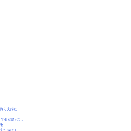
ら夫婦だ...
個室島+ス...
他
時は0...