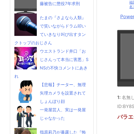
福
藤被告に懲役7年求刑
名
Power
たまの『さよなら人類』
で笑いながらドラム叩い
ていきなり叫び出すタン
クトップのおじさん
ウエストランド井口「お
じさんって本当に害悪」S
NSの不快コメントにあき
れ
【悲報】チーター、無理
矢理カメラを設置されて
1:
名無
しょんぼり顔
ID:BY8
一発屋芸人、実は一発屋
バラエ
じゃなかった
指原莉乃が暴露した『怖