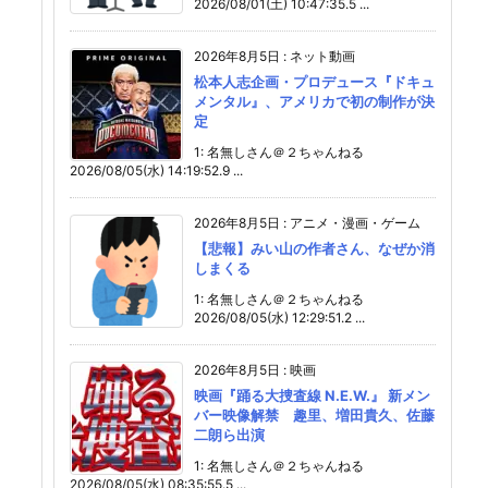
2026/08/01(土) 10:47:35.5 ...
2026年8月5日
:
ネット動画
松本人志企画・プロデュース『ドキュ
メンタル』、アメリカで初の制作が決
定
1: 名無しさん＠２ちゃんねる
2026/08/05(水) 14:19:52.9 ...
2026年8月5日
:
アニメ・漫画・ゲーム
【悲報】みい山の作者さん、なぜか消
しまくる
1: 名無しさん＠２ちゃんねる
2026/08/05(水) 12:29:51.2 ...
2026年8月5日
:
映画
映画『踊る大捜査線 N.E.W.』 新メン
バー映像解禁 趣里、増田貴久、佐藤
二朗ら出演
1: 名無しさん＠２ちゃんねる
2026/08/05(水) 08:35:55.5 ...