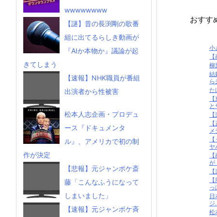
wwwwwwww
おすす
【謎】昔の長渕剛の歌番
組に出てるらしき動画が
小
『AIか本物か』議論が起
【
きてしまう
柳
結
【速報】NHK職員が番組
ら
た
出演者から性被害
【
と
松本人志企画・プロデュ
【
【
ース『ドキュメンタ
メ
【
ル』、アメリカで初の制
ヤバ
作が決定
【
が・
【悲報】元ジャンポケ斎
【
【
藤「こんなふうになって
っ
しまいました」
日
ジ..
【速報】元ジャンポケ斉
松