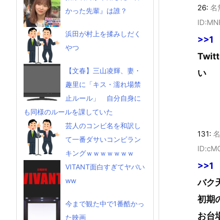
26:
名
かった先輩』は誰？
ID:MN
浜田が村上を揉みしだく
>>1
やつ
Tw
【文春】三山凌輝、妻・
い
趣里に「キス・濡れ場禁
止ルール」 自分自身に
も同様のルールを課していた
芸人のコンビ名を和訳し
131:
て一番ダサいコンビラン
ID:cM
キングｗｗｗｗｗｗｗ
>>1
VITANT面白すぎてヤバい
ww
バク
初期
今まで観た中で1番酷かっ
お台
た映画