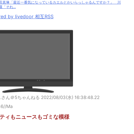
田真琳「最近一番気になっているカエルとかいらっしゃるんですか？」 川
凜「それ...
ed by livedoor 相互RSS
しさん＠5ちゃんねる
2022/08/03(水) 16:38:48.22
S6//Ma
ティもニュースもゴミな模様