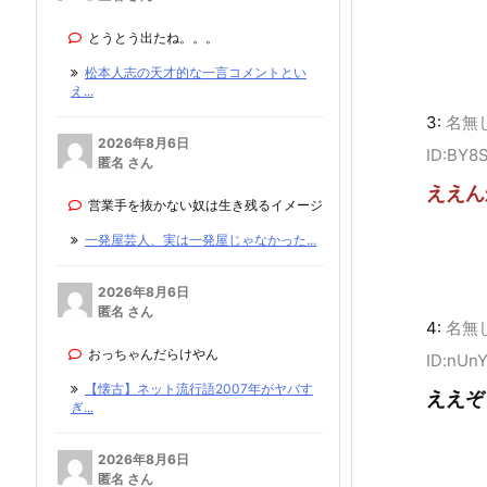
とうとう出たね。。。
松本人志の天才的な一言コメントとい
え...
3:
名無
2026年8月6日
ID:BY8
匿名 さん
ええん
営業手を抜かない奴は生き残るイメージ
一発屋芸人、実は一発屋じゃなかった...
2026年8月6日
匿名 さん
4:
名無
おっちゃんだらけやん
ID:nUn
【懐古】ネット流行語2007年がヤバす
ええぞ
ぎ...
2026年8月6日
匿名 さん