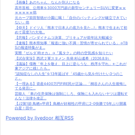
【画像】あのちゃん、なんか別人になる
高市首相、公用車を3000万円超の新型センチュリーSUVに変更ｗｗ
ｗｗｗｗｗ他
元カープ前田智徳が小園に喝！「自分のバッティングが確立できてい
ない」他
【仰天】ドイツ人「熊本で日本人の底力を見た…!」熊本で生まれて初
めて震度7の大地...
【悲報】バンダイナムコ決算、プリキュアが前年比大幅減少
【速報】熊本県知事「報道に強い不満・苦情が寄せられている」→TB
Sの報道特集がま...
実際『ゼルダ 時オカ』→『風タク』の時の空気感を知りたい
【試合実況】西武２軍スタメン 先発:杉山遙希（2026.8.9）
【議論】儒教「年上を敬え、目上に逆らうな、秩序を守れ」←これが
東アジアに残したも...
“認知症なしの人生”を13年延ばす「45歳から気を付けたい3つのこ
と」
【一理ある】資産4400万円FIRE民が正論‥‥「桐谷さんの人生後悔し
てる発言に...
芸能人 「車の任意保険は強制にしろ、保険にも入れないヤツは運転す
んな！法律を改正...
【J2第1節 鳥栖×甲府】鳥栖が好相性の甲府に2-0快勝で5年ぶり開幕
白星！田中...
Powered by livedoor 相互RSS