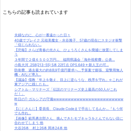
こちらの記事も読まれています
夫婦なのに、心が一番遠かった日々
40歳でブレイク 元祖美魔女・水谷雅子、57歳の現在にスタジオ衝撃
「信じられない...
【悲報】さらば青春の光さん、ひょうろくさんを廃墟に放置してしま
う
３年間で２億６５００万円… 福岡県議会「海外視察費」公表…
小島大河 .258(213-55) 5本 22打点 OPS.649 ←新人王の可...
防衛費、過去最大の約8兆9千億円要求へ…予算案で膨張、迎撃用無人
機・AIなど導入...
【議論】儒教「年上を敬え、目上に逆らうな、秩序を守れ」←これが
東アジアに残したも...
シアトル・マリナーズ「伝説のマリナーズ史上最高の50人がこれ
だ！」
昨日のT-ガルシアの守備wwwwwwwwwwwwwwwwwwwwwwww
w
【にじさんじ】委員長、Claude Codeまで手出してるんか…『もう何
でも作れ...
【画像】範馬勇次郎さん、挑んできたモブキャラをとんでもない目に
合わせてしまう 他
大谷26本 村上26本 岡本24本 他