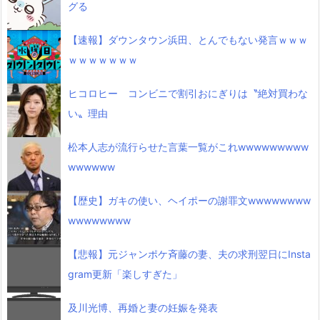
グる
【速報】ダウンタウン浜田、とんでもない発言ｗｗｗ
ｗｗｗｗｗｗｗ
ヒコロヒー コンビニで割引おにぎりは〝絶対買わな
い〟理由
松本人志が流行らせた言葉一覧がこれwwwwwwwww
wwwwww
【歴史】ガキの使い、ヘイポーの謝罪文wwwwwwww
wwwwwwww
【悲報】元ジャンポケ斉藤の妻、夫の求刑翌日にInsta
gram更新「楽しすぎた」
及川光博、再婚と妻の妊娠を発表