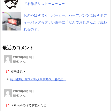
てる作品リストｗｗｗｗｗ
おぎやはぎ嘆く パーカー、ハーフパンツに続きボデ
ィーバッグもダサい論争に「なんでおじさんだけ言わ
れるの？」
最近のコメント
2026年8月9日
匿名 さん
結果発表〜
浜田雅功、超スパルタ高校時代 夏の思...
2026年8月9日
匿名 さん
ド素人やのうてド玄人だよ