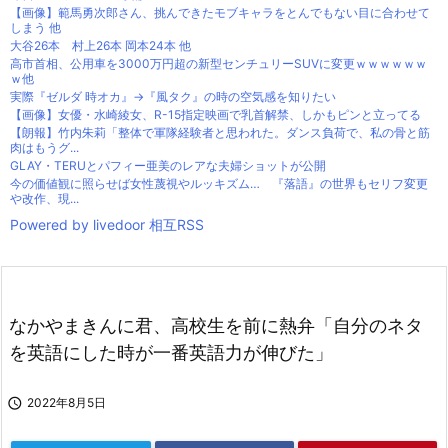
【画像】範馬勇次郎さん、挑んできたモブキャラをとんでもない目に合わせて
しまう 他
大谷26本 村上26本 岡本24本 他
高市首相、公用車を3000万円超の新型センチュリーSUVに変更ｗｗｗｗｗｗ
ｗ他
実際『ゼルダ 時オカ』→『風タク』の時の空気感を知りたい
【画像】女優・水崎綾女、R-15指定映画で乳首解禁、しかもピンと立ってる
【朗報】竹内朱莉「整体で軍隊経験者と思われた。ダンス負荷で、私の骨と筋
肉はもうグ...
GLAY・TERUとパフィー亜美のレアな夫婦ショットが公開
今の価値観に照らせば女性蔑視やルッキズム… 『落語』の世界もセリフ変更
や改作、現...
Powered by livedoor 相互RSS
なかやまきんに君、高校生を前に熱弁「自分のネタ
を英語にした時が一番英語力が伸びた」

2022年8月5日