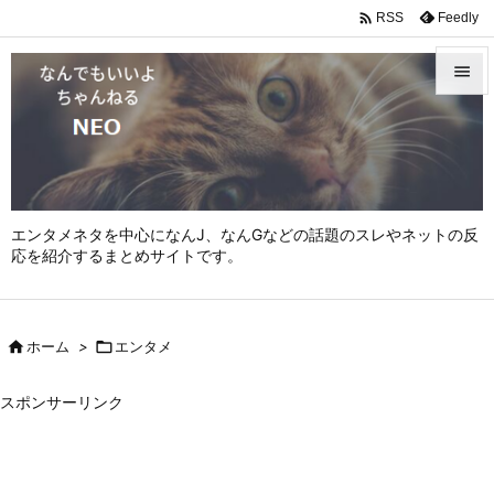

Feedly
RSS


メニュ

サイド

エンタメネタを中心になんJ、なんGなどの話題のスレやネットの反
前へ
応を紹介するまとめサイトです。

次へ


ホーム
>

エンタメ
検索
スポンサーリンク