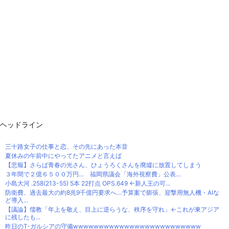
ヘッドライン
三十路女子の仕事と恋、その先にあった本音
夏休みの午前中にやってたアニメと言えば
【悲報】さらば青春の光さん、ひょうろくさんを廃墟に放置してしまう
３年間で２億６５００万円… 福岡県議会「海外視察費」公表…
小島大河 .258(213-55) 5本 22打点 OPS.649 ←新人王の可...
防衛費、過去最大の約8兆9千億円要求へ…予算案で膨張、迎撃用無人機・AIな
ど導入...
【議論】儒教「年上を敬え、目上に逆らうな、秩序を守れ」←これが東アジア
に残したも...
昨日のT-ガルシアの守備wwwwwwwwwwwwwwwwwwwwwwwww