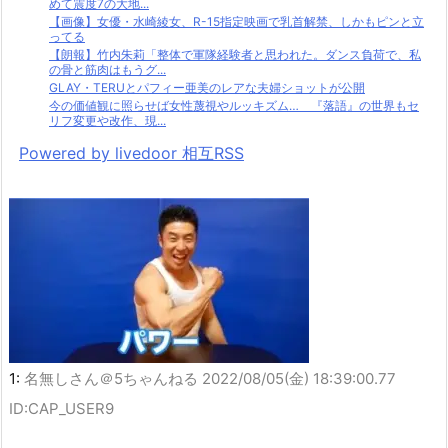
めて震度7の大地...
【画像】女優・水崎綾女、R-15指定映画で乳首解禁、しかもピンと立
ってる
【朗報】竹内朱莉「整体で軍隊経験者と思われた。ダンス負荷で、私
の骨と筋肉はもうグ...
GLAY・TERUとパフィー亜美のレアな夫婦ショットが公開
今の価値観に照らせば女性蔑視やルッキズム… 『落語』の世界もセ
リフ変更や改作、現...
Powered by livedoor 相互RSS
1:
名無しさん＠5ちゃんねる
2022/08/05(金) 18:39:00.77
ID:CAP_USER9