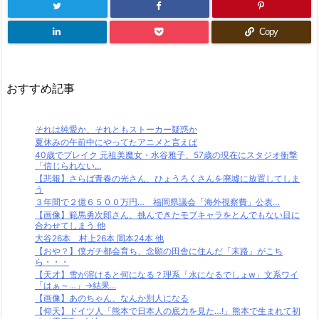
Copy
おすすめ記事
それは純愛か、それともストーカー疑惑か
夏休みの午前中にやってたアニメと言えば
40歳でブレイク 元祖美魔女・水谷雅子、57歳の現在にスタジオ衝撃
「信じられない...
【悲報】さらば青春の光さん、ひょうろくさんを廃墟に放置してしま
う
３年間で２億６５００万円… 福岡県議会「海外視察費」公表…
【画像】範馬勇次郎さん、挑んできたモブキャラをとんでもない目に
合わせてしまう 他
大谷26本 村上26本 岡本24本 他
【おや？】僕ガチ都会育ち、念願の田舎に住んだ「末路」がこち
ら・・・
【天才】雪が溶けると何になる？理系「水になるでしょw」文系ワイ
「はぁ～…」→結果...
【画像】あのちゃん、なんか別人になる
【仰天】ドイツ人「熊本で日本人の底力を見た…!」熊本で生まれて初