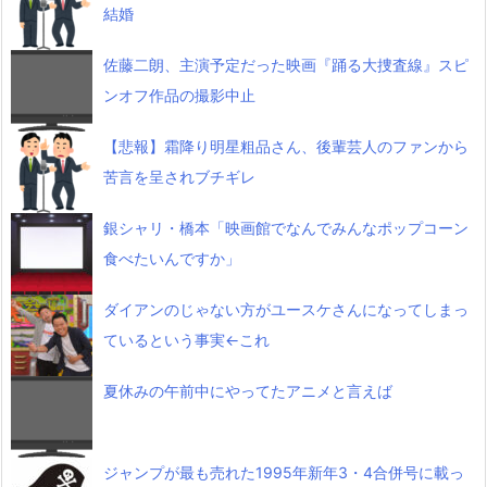
結婚
佐藤二朗、主演予定だった映画『踊る大捜査線』スピ
ンオフ作品の撮影中止
【悲報】霜降り明星粗品さん、後輩芸人のファンから
苦言を呈されブチギレ
銀シャリ・橋本「映画館でなんでみんなポップコーン
食べたいんですか」
ダイアンのじゃない方がユースケさんになってしまっ
ているという事実←これ
夏休みの午前中にやってたアニメと言えば
ジャンプが最も売れた1995年新年3・4合併号に載っ