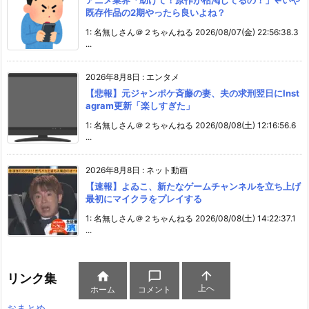
既存作品の2期やったら良いよね？
1: 名無しさん＠２ちゃんねる 2026/08/07(金) 22:56:38.3
...
2026年8月8日
:
エンタメ
【悲報】元ジャンポケ斉藤の妻、夫の求刑翌日にInst
agram更新「楽しすぎた」
1: 名無しさん＠２ちゃんねる 2026/08/08(土) 12:16:56.6
...
2026年8月8日
:
ネット動画
【速報】よゐこ、新たなゲームチャンネルを立ち上げ
最初にマイクラをプレイする
1: 名無しさん＠２ちゃんねる 2026/08/08(土) 14:22:37.1
...



リンク集
上へ
ホーム
コメント
おまとめ