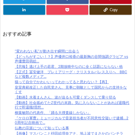
Copy
おすすめ記事
“変われない私”が動き出す瞬間に出会う
【どっちがすごい！？】声優井口裕香の最新胸の谷間強調グラビア vs
声優豊田萌絵...
【悲報】逃げ上手の若君、2期放映中なのに全く話題にならない 他
【正式】冨安健洋 プレミアリーグ・クリスタルパレス入りへ BBC
など複数メディア...
猫って自分でかわいいってわかってると思わない？【再】
皇室典範改正した自民党さん、見事に朝敵として国民からの支持をな
くす
【動画】水着まんさん、波が迫るも可愛くダンスして乗り切る
【動画】社会舐めてたZ世代の末路。気に入らないことがあれば退職代
行で即退職!理想...
柳葉敏郎の代表作、「踊る大捜査線しかない」
『ケロロ軍曹』ミュージカルで音楽担当者が不同意性交疑いで逮捕…2
0周年記念映画で...
仏教の宗派について知っている事
【画像】マスパンこと枡田絵理奈アナ、地上波でまさかのパンチラ