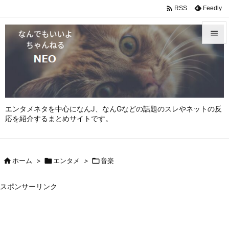

Feedly
RSS


メニュ

サイド

エンタメネタを中心になんJ、なんGなどの話題のスレやネットの反
前へ
応を紹介するまとめサイトです。

次へ


ホーム
>

エンタメ
>

音楽
検索
スポンサーリンク