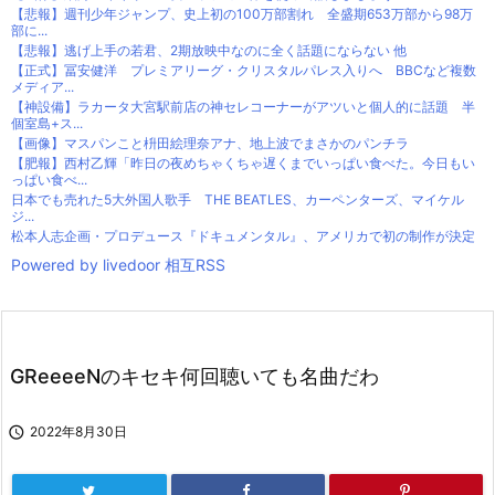
【悲報】週刊少年ジャンプ、史上初の100万部割れ 全盛期653万部から98万
部に...
【悲報】逃げ上手の若君、2期放映中なのに全く話題にならない 他
【正式】冨安健洋 プレミアリーグ・クリスタルパレス入りへ BBCなど複数
メディア...
【神設備】ラカータ大宮駅前店の神セレコーナーがアツいと個人的に話題 半
個室島+ス...
【画像】マスパンこと枡田絵理奈アナ、地上波でまさかのパンチラ
【肥報】西村乙輝「昨日の夜めちゃくちゃ遅くまでいっぱい食べた。今日もい
っぱい食べ...
日本でも売れた5大外国人歌手 THE BEATLES、カーペンターズ、マイケル
ジ...
松本人志企画・プロデュース『ドキュメンタル』、アメリカで初の制作が決定
Powered by livedoor 相互RSS
GReeeeNのキセキ何回聴いても名曲だわ

2022年8月30日