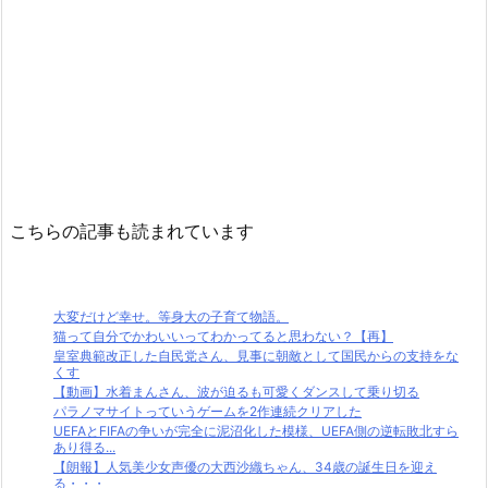
こちらの記事も読まれています
大変だけど幸せ。等身大の子育て物語。
猫って自分でかわいいってわかってると思わない？【再】
皇室典範改正した自民党さん、見事に朝敵として国民からの支持をな
くす
【動画】水着まんさん、波が迫るも可愛くダンスして乗り切る
パラノマサイトっていうゲームを2作連続クリアした
UEFAとFIFAの争いが完全に泥沼化した模様、UEFA側の逆転敗北すら
あり得る...
【朗報】人気美少女声優の大西沙織ちゃん、34歳の誕生日を迎え
る・・・