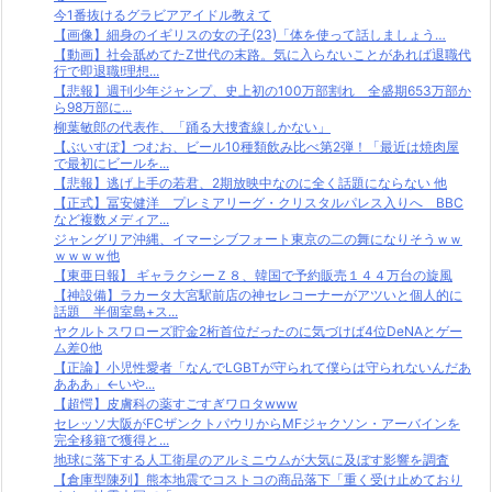
今1番抜けるグラビアアイドル教えて
【画像】細身のイギリスの女の子(23)「体を使って話しましょう…
【動画】社会舐めてたZ世代の末路。気に入らないことがあれば退職代
行で即退職!理想...
【悲報】週刊少年ジャンプ、史上初の100万部割れ 全盛期653万部か
ら98万部に...
柳葉敏郎の代表作、「踊る大捜査線しかない」
【ぶいすぽ】つむお、ビール10種類飲み比べ第2弾！「最近は焼肉屋
で最初にビールを...
【悲報】逃げ上手の若君、2期放映中なのに全く話題にならない 他
【正式】冨安健洋 プレミアリーグ・クリスタルパレス入りへ BBC
など複数メディア...
ジャングリア沖縄、イマーシブフォート東京の二の舞になりそうｗｗ
ｗｗｗｗ他
【東亜日報】 ギャラクシーＺ８、韓国で予約販売１４４万台の旋風
【神設備】ラカータ大宮駅前店の神セレコーナーがアツいと個人的に
話題 半個室島+ス...
ヤクルトスワローズ貯金2桁首位だったのに気づけば4位DeNAとゲー
ム差0他
【正論】小児性愛者「なんでLGBTが守られて僕らは守られないんだあ
あああ」←いや...
【超愕】皮膚科の薬すごすぎワロタwww
セレッソ大阪がFCザンクトパウリからMFジャクソン・アーバインを
完全移籍で獲得と...
地球に落下する人工衛星のアルミニウムが大気に及ぼす影響を調査
【倉庫型陳列】熊本地震でコストコの商品落下「重く受け止めており