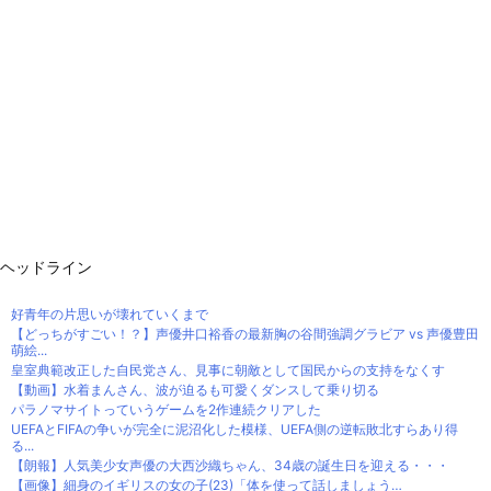
ヘッドライン
好青年の片思いが壊れていくまで
【どっちがすごい！？】声優井口裕香の最新胸の谷間強調グラビア vs 声優豊田
萌絵...
皇室典範改正した自民党さん、見事に朝敵として国民からの支持をなくす
【動画】水着まんさん、波が迫るも可愛くダンスして乗り切る
パラノマサイトっていうゲームを2作連続クリアした
UEFAとFIFAの争いが完全に泥沼化した模様、UEFA側の逆転敗北すらあり得
る...
【朗報】人気美少女声優の大西沙織ちゃん、34歳の誕生日を迎える・・・
【画像】細身のイギリスの女の子(23)「体を使って話しましょう…