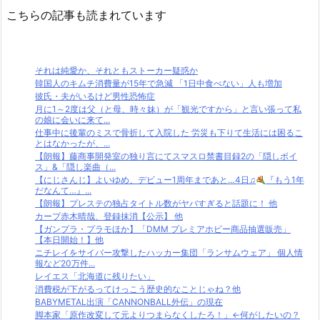
こちらの記事も読まれています
それは純愛か、それともストーカー疑惑か
韓国人のキムチ消費量が15年で急減 「1日中食べない」人も増加
彼氏・夫がいるけど男性恐怖症
月に1～2度は父（と母、時々妹）が「観光ですから」と言い張って私
の娘に会いに来て...
仕事中に後輩のミスで骨折して入院した 労災も下りて生活には困るこ
とはなかったが、...
【朗報】藤商事開発室の独り言にてスマスロ禁書目録2の「隠しボイ
ス」&「隠し楽曲（...
【にじさんじ】よいゆめ、デビュー1周年まであと…4日♫
『もう1年
だなんて…』...
【朗報】プレステの独占タイトル数がヤバすぎると話題に！ 他
カープ赤木晴哉、登録抹消【公示】 他
【ガンプラ・プラモほか】「DMM プレミアホビー商品抽選販売」
【本日開始！】他
ニチレイをサイバー攻撃したハッカー集団「ランサムウェア」 個人情
報など20万件...
レイエス「北海道に残りたい」
消費税が下がるってけっこう歴史的なことじゃね？他
BABYMETAL出演「CANNONBALL外伝」の現在
脚本家「原作改変して元よりつまらなくしたろ！」←何がしたいの？