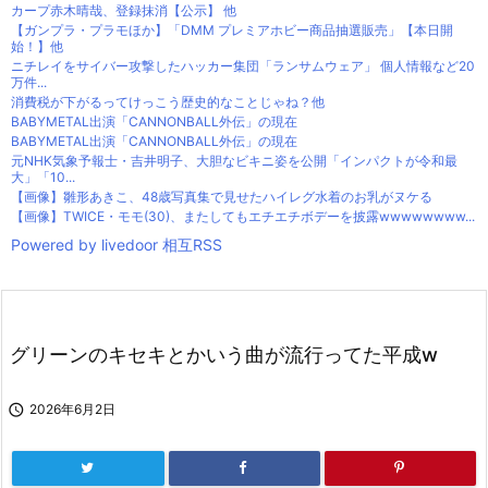
カープ赤木晴哉、登録抹消【公示】 他
【ガンプラ・プラモほか】「DMM プレミアホビー商品抽選販売」【本日開
始！】他
ニチレイをサイバー攻撃したハッカー集団「ランサムウェア」 個人情報など20
万件...
消費税が下がるってけっこう歴史的なことじゃね？他
BABYMETAL出演「CANNONBALL外伝」の現在
BABYMETAL出演「CANNONBALL外伝」の現在
元NHK気象予報士・吉井明子、大胆なビキニ姿を公開「インパクトが令和最
大」「10...
【画像】雛形あきこ、48歳写真集で見せたハイレグ水着のお乳がヌケる
【画像】TWICE・モモ(30)、またしてもエチエチボデーを披露wwwwwwww...
Powered by livedoor 相互RSS
グリーンのキセキとかいう曲が流行ってた平成w

2026年6月2日