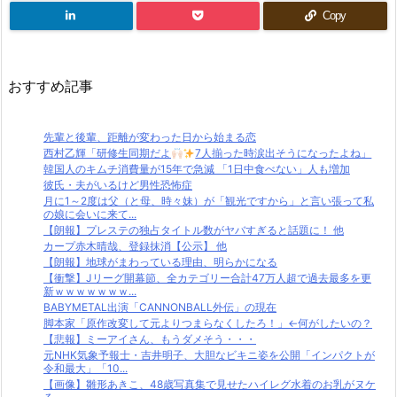
Copy
おすすめ記事
先輩と後輩、距離が変わった日から始まる恋
西村乙輝「研修生同期だよ
7人揃った時涙出そうになったよね」
韓国人のキムチ消費量が15年で急減 「1日中食べない」人も増加
彼氏・夫がいるけど男性恐怖症
月に1～2度は父（と母、時々妹）が「観光ですから」と言い張って私
の娘に会いに来て...
【朗報】プレステの独占タイトル数がヤバすぎると話題に！ 他
カープ赤木晴哉、登録抹消【公示】 他
【朗報】地球がまわっている理由、明らかになる
【衝撃】Jリーグ開幕節、全カテゴリー合計47万人超で過去最多を更
新ｗｗｗｗｗｗｗ...
BABYMETAL出演「CANNONBALL外伝」の現在
脚本家「原作改変して元よりつまらなくしたろ！」←何がしたいの？
【悲報】ミーアイさん、もうダメそう・・・
元NHK気象予報士・吉井明子、大胆なビキニ姿を公開「インパクトが
令和最大」「10...
【画像】雛形あきこ、48歳写真集で見せたハイレグ水着のお乳がヌケ