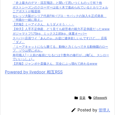
「史上最大のデマ・流言飛語」と聞いて思いつくものって何？他
ポストシーズンのクローザーは佐々木で進められているとカリフォル
ニアポストが報道他
セレッソ大阪がシリア代表FWパブロ・サバックの加入を正式発表
「何曲か一緒に歌え...
【悲報】ミーアイさん、もうダメそう・・・
【仰天】人手不足倒産、どう見ても経営者の能力不足倒産だったwww
ガジャマトフ1.75kg、ミックス2.85kg、体重オーバー
スーパー店員ワイ「あんのぉ…お盆に連休欲しいんですけど…」店長
「ダメ」
「ミーアキャットになら勝てる」動物と力くらべできる動物園のロー
プ、ゾウは壁にボル...
寿司職人｢一人前の板前になるには十数年の修行が…｣俺｢ん、スシロー
でいいっしょ(...
【悲報】ジャンポケ斎藤さん、完全にぶっ壊れて終わるwww
Powered by livedoor 相互RSS

音楽

GReeeeN

Posted by
管理人