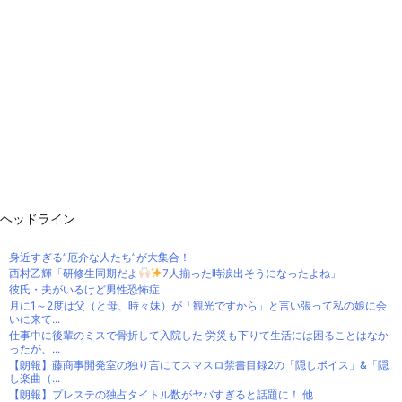
ヘッドライン
身近すぎる“厄介な人たち”が大集合！
西村乙輝「研修生同期だよ
7人揃った時涙出そうになったよね」
彼氏・夫がいるけど男性恐怖症
月に1～2度は父（と母、時々妹）が「観光ですから」と言い張って私の娘に会
いに来て...
仕事中に後輩のミスで骨折して入院した 労災も下りて生活には困ることはなか
ったが、...
【朗報】藤商事開発室の独り言にてスマスロ禁書目録2の「隠しボイス」&「隠
し楽曲（...
【朗報】プレステの独占タイトル数がヤバすぎると話題に！ 他