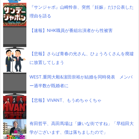
『サンジャポ』山崎怜奈、突然「妊娠」だけ公表した
理由を語る
【速報】NHK職員が番組出演者から性被害
【悲報】さらば青春の光さん、ひょうろくさんを廃墟
に放置してしまう
WEST.重岡大毅&濵田崇裕が結婚を同時発表 メンバ
ー過半数が既婚者に
【悲報】VIVANT、もうめちゃくちゃ
有田哲平、高田馬場は「嫌いな街ですね」「早稲田大
学がございます、僕は落ちましたので」