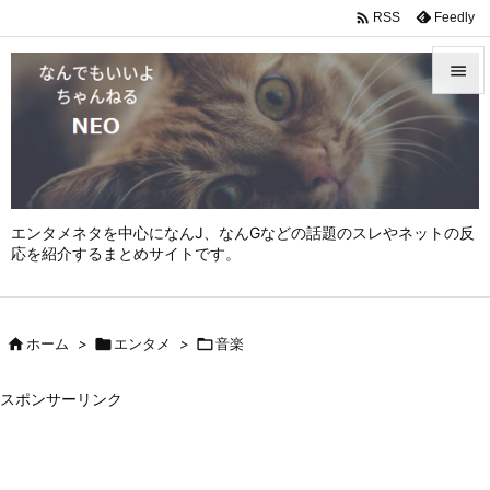

Feedly
RSS


メニュ

サイド

エンタメネタを中心になんJ、なんGなどの話題のスレやネットの反
前へ
応を紹介するまとめサイトです。

次へ


ホーム
>

エンタメ
>

音楽
検索
スポンサーリンク