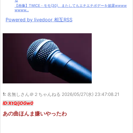
る
【画像】TWICE・モモ(30)、またしてもエチエチボデーを披露wwww
wwww...
Powered by livedoor 相互RSS
1:
名無しさん＠２ちゃんねる
2026/05/27(水) 23:47:08.21
ID:XtQ/jOGw0
あの曲ほんま嫌いやったわ