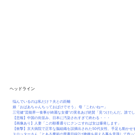
ヘッドライン
悩んでいるのは私だけ？夫との距離
娘「おばあちゃんちっておばけでそう」 母「こわいねー」
三宅健”芸能界一食事が綺麗な女優”の実名あげ絶賛「見つけたんだ。誰で
【悲報】中国の街並み、日本に汚染されすぎて終わる・・・
【画像あり】人妻「この順番通りにクンニすれば女は爆発します」
【衝撃】京大病院で正常な脳組織を誤摘出された50代女性、手足も動かせず自
スロッターさん「とある魔術の禁書目録2は喰種を超える事を意識して作ってる