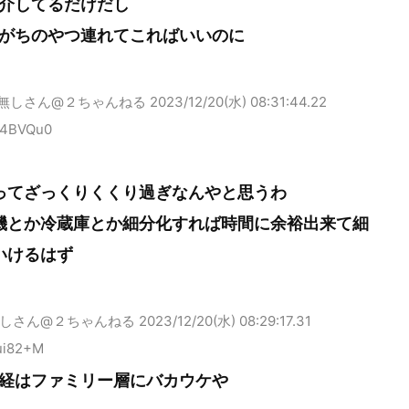
介してるだけだし
がちのやつ連れてこればいいのに
無しさん@２ちゃんねる
2023/12/20(水) 08:31:44.22
L4BVQu0
ってざっくりくくり過ぎなんやと思うわ
機とか冷蔵庫とか細分化すれば時間に余裕出来て細
いけるはず
しさん@２ちゃんねる
2023/12/20(水) 08:29:17.31
ui82+M
経はファミリー層にバカウケや