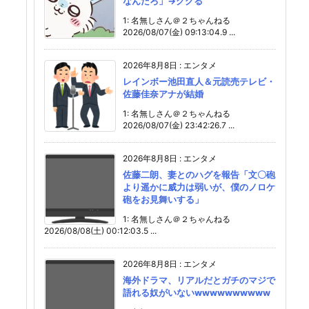
なんだろ」→ググる
1: 名無しさん＠２ちゃんねる
2026/08/07(金) 09:13:04.9 ...
2026年8月8日
:
エンタメ
レインボー池田直人＆元読売テレビ・
佐藤佳奈アナが結婚
1: 名無しさん＠２ちゃんねる
2026/08/07(金) 23:42:26.7 ...
2026年8月8日
:
エンタメ
佐藤二朗、妻とのハグを報告「文〇砲
より遥かに威力は弱いが、僕のノロケ
砲をお見舞いする」
1: 名無しさん＠２ちゃんねる
2026/08/08(土) 00:12:03.5 ...
2026年8月8日
:
エンタメ
海外ドラマ、リアルだとガチのマジで
語れる奴がいないwwwwwwwwww