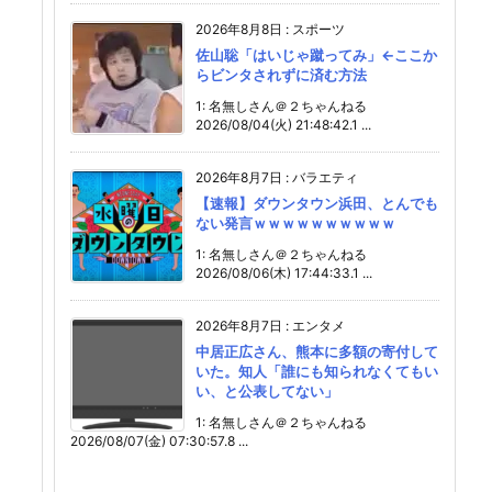
2026年8月8日
:
スポーツ
佐山聡「はいじゃ蹴ってみ」←ここか
らビンタされずに済む方法
1: 名無しさん＠２ちゃんねる
2026/08/04(火) 21:48:42.1 ...
2026年8月7日
:
バラエティ
【速報】ダウンタウン浜田、とんでも
ない発言ｗｗｗｗｗｗｗｗｗｗ
1: 名無しさん＠２ちゃんねる
2026/08/06(木) 17:44:33.1 ...
2026年8月7日
:
エンタメ
中居正広さん、熊本に多額の寄付して
いた。知人「誰にも知られなくてもい
い、と公表してない」
1: 名無しさん＠２ちゃんねる
2026/08/07(金) 07:30:57.8 ...