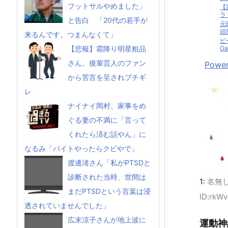
フットサルやめました」
【
ラ
と告白 「20代の若手が
元
頭部
来るんです。つまんなくて」
ビ
Oas
【悲報】霜降り明星粗品
さん、後輩芸人のファン
Power
から苦言を呈されブチギ
レ
ナイナイ岡村、家事をめ
ぐる妻の不満に「言って
くれたら済む話やん」に
なるみ「バイトやったらクビやで」
渡邊渚さん「私がPTSDと
診断された当時、世間は
1:
名無
まだPTSDという言葉は浸
ID:rkW
透されていませんでした」
広末涼子さんが地上波に
運動神