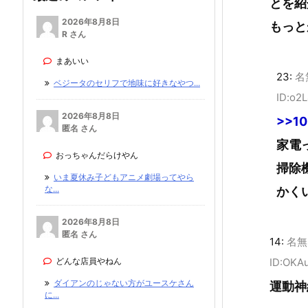
とを紹
2026年8月8日
もっと
R さん
まあいい
23:
名
ベジータのセリフで地味に好きなやつ...
ID:o2
2026年8月8日
>>10
匿名 さん
家電
おっちゃんだらけやん
掃除
いま夏休み子どもアニメ劇場ってやら
な...
かく
2026年8月8日
匿名 さん
14:
名無
どんな店員やねん
ID:OKA
ダイアンのじゃない方がユースケさん
運動神
に...