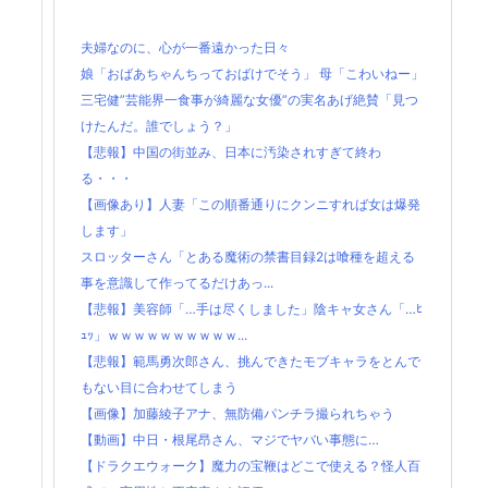
夫婦なのに、心が一番遠かった日々
娘「おばあちゃんちっておばけでそう」 母「こわいねー」
三宅健”芸能界一食事が綺麗な女優”の実名あげ絶賛「見つ
けたんだ。誰でしょう？」
【悲報】中国の街並み、日本に汚染されすぎて終わ
る・・・
【画像あり】人妻「この順番通りにクンニすれば女は爆発
します」
スロッターさん「とある魔術の禁書目録2は喰種を超える
事を意識して作ってるだけあっ...
【悲報】美容師「…手は尽くしました」陰キャ女さん「…ﾋ
ｭｯ」ｗｗｗｗｗｗｗｗｗｗ...
【悲報】範馬勇次郎さん、挑んできたモブキャラをとんで
もない目に合わせてしまう
【画像】加藤綾子アナ、無防備パンチラ撮られちゃう
【動画】中日・根尾昂さん、マジでヤバい事態に…
【ドラクエウォーク】魔力の宝鞭はどこで使える？怪人百