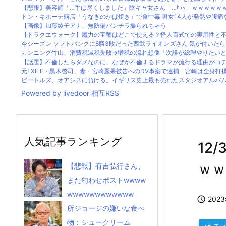
【悲報】美容師「…手は尽くしました」陰キャ女さん「…ﾋｭｯ」ｗｗｗｗｗｗｗ
ドン・キホーテ露店「うなぎのかば焼き」で食中毒 男女14人が発熱や腹痛など
【画像】加藤綾子アナ、無防備パンチラ撮られちゃう
【ドラクエウォーク】魔力の宝鞭はどこで使える？怪人百式での実用性と不安
今シーズン ソフトバンクに8勝3敗だった西武ライオンズさん 気が付いたら9勝
カンニング竹山、消費税減税失敗→増税の流れ想像「次誰が総理やりたい
【話題】不倫したらダメなのに、なぜか不倫するドラマが流行る理由がコ
元EXILE・黒木啓司、妻・宮崎麗果被告へのDV事案で逮捕 宮崎は全身打撲、
ビートルズ、オアシスに負ける。イギリス史上最も売れたスタジオアルバムがOa
Powered by livedoor 相互RSS
人気記事ランキング
12
ｗｗ
【悲報】有吉弘行さん、
また匂わせポストwwww
wwwwwwwwwwww

202
所ジョージの嫌いな食べ
物：シュークリーム