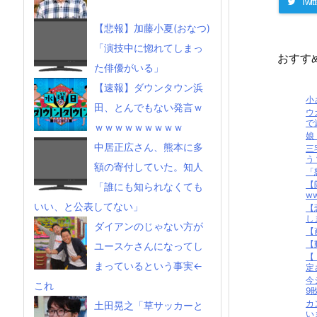
Twitt
【悲報】加藤小夏(おなつ)
「演技中に惚れてしまっ
おすす
た俳優がいる」
【速報】ダウンタウン浜
小
田、とんでもない発言ｗ
ウ
で
ｗｗｗｗｗｗｗｗｗ
娘
中居正広さん、熊本に多
三
う
額の寄付していた。知人
「
【
「誰にも知られなくても
w
いい、と公表してない」
【
し
ダイアンのじゃない方が
【
【
ユースケさんになってし
【
まっているという事実←
定
今
これ
9敗
カ
土田晃之「草サッカーと
い