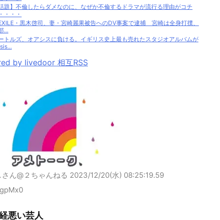
話題】不倫したらダメなのに、なぜか不倫するドラマが流行る理由がコチ
・・・・
EXILE・黒木啓司、妻・宮崎麗果被告へのDV事案で逮捕 宮崎は全身打撲、
...
ートルズ、オアシスに負ける。イギリス史上最も売れたスタジオアルバムが
is...
ed by livedoor 相互RSS
しさん@２ちゃんねる
2023/12/20(水) 08:25:19.59
vgpMx0
経悪い芸人