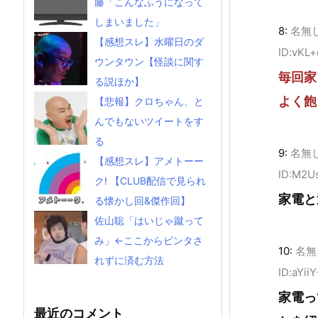
藤「こんなふうになって
しまいました」
8:
名無
【感想スレ】水曜日のダ
ID:vKL
ウンタウン【怪談に関す
毎回家
る説ほか】
よく飽
【悲報】クロちゃん、と
んでもないツイートをす
る
9:
名無
【感想スレ】アメトーー
ID:M2U
ク! 【CLUB配信で見られ
家電と
る懐かし回&傑作回】
佐山聡「はいじゃ蹴って
み」←ここからビンタさ
10:
名無
れずに済む方法
ID:aYii
家電っ
最近のコメント