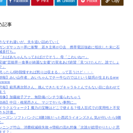
er
Facebook
Pin it
LinkedIn
Pocket
Copy
め記事
さなすれ違いが、夫を追い詰めていく
ガンダサッカー界に衝撃 若き主将が○去 携帯電話強盗に抵抗した末に石
滅多打ち...
「おばあちゃんちっておばけでそう」 母「こわいねー」
宅健”芸能界一食事が綺麗な女優”の実名あげ絶賛「見つけたんだ。誰でしょ
？」
怒ったら6秒我慢すれば怒りは収まる」って言うけど・・・
朗報】みい山作者、みいちゃんでチー牛なのではという疑惑が生まれるww
wwww
悲報】範馬勇次郎さん、挑んできたモブキャラをとんでもない目に合わせて
まう
画像】加藤綾子アナ、無防備パンチラ撮られちゃう
動画】中日・根尾昂さん、マジでヤバい事態に…
ドラクエウォーク】魔力の宝鞭はどこで使える？怪人百式での実用性と不安
さを評価...
シーズン ソフトバンクに8勝3敗だった西武ライオンズさん 気が付いたら9勝
...
ンニング竹山、消費税減税失敗→増税の流れ想像「次誰が総理やりたいと思
ます？」