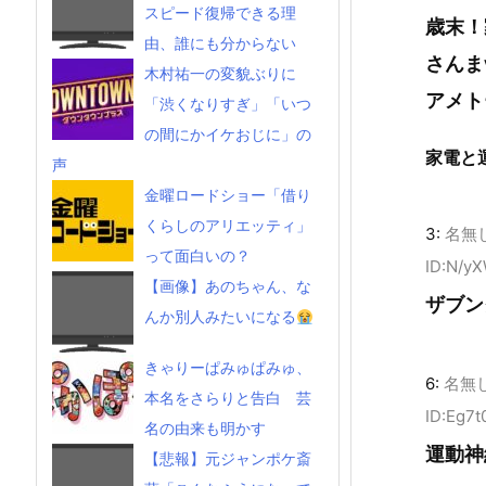
スピード復帰できる理
歳末！
由、誰にも分からない
さんま
木村祐一の変貌ぶりに
アメト
「渋くなりすぎ」「いつ
の間にかイケおじに」の
家電と
声
金曜ロードショー「借り
くらしのアリエッティ」
3:
名無
って面白いの？
ID:N/y
【画像】あのちゃん、な
ザブン
んか別人みたいになる
きゃりーぱみゅぱみゅ、
6:
名無
本名をさらりと告白 芸
ID:Eg7
名の由来も明かす
運動神
【悲報】元ジャンポケ斎