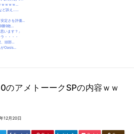
ｗｗｗ...
訴え…...
定さを評価...
9敗...
と思います？」
チラ・・・・
頭部...
sis...
/30のアメトーークSPの内容ｗｗ
3年12月20日