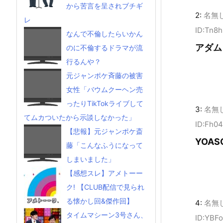
から苦言を呈されブチギ
2:
名無
レ
ID:Tn8h
なんで不倫したらいかん
アダム
のに不倫するドラマが流
行るんや？
元ジャンポケ斉藤の被害
女性「バウムクーヘン売
ったりTikTokライブして
3:
名無
てムカついたから示談しなかった」
ID:Fh04
【悲報】元ジャンポケ斎
YOAS
藤「こんなふうになって
しまいました」
【感想スレ】アメトーー
ク! 【CLUB配信で見られ
る懐かし回&傑作回】
4:
名無
タイムマシーン3号さん、
ID:YBF