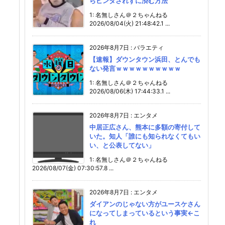
らビンタされずに済む方法
1: 名無しさん＠２ちゃんねる
2026/08/04(火) 21:48:42.1 ...
2026年8月7日
:
バラエティ
【速報】ダウンタウン浜田、とんでも
ない発言ｗｗｗｗｗｗｗｗｗｗ
1: 名無しさん＠２ちゃんねる
2026/08/06(木) 17:44:33.1 ...
2026年8月7日
:
エンタメ
中居正広さん、熊本に多額の寄付して
いた。知人「誰にも知られなくてもい
い、と公表してない」
1: 名無しさん＠２ちゃんねる
2026/08/07(金) 07:30:57.8 ...
2026年8月7日
:
エンタメ
ダイアンのじゃない方がユースケさん
になってしまっているという事実←こ
れ