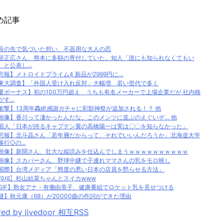
め記事
長の先で気づいた想い、不器用な大人の恋
居正広さん、熊本に多額の寄付していた。知人「誰にも知られなくてもい
、と公表し...
悲報】メトロイドプライム4 新品が2999円に…
東大調査】「外国人受け入れ反対」大幅増 若い世代で多く
夏ボーナス】初の100万円超え うちも有名メーカーで上場企業だが 社内格
す...
衝撃】13周年轟絶感謝ガチャに彩獣神祭が追加される！？ 他
画像】香川って凄かったんだな。このメンツに並ぶのえぐいぞ… 他
国人「日本が誇るキャプテン翼の高橋陽一は実は〇〇を知らなかった」
悲報】北斗晶さん「若年層だからって、それでいいんだろうか」北海道大学
暴行○の...
画像】新聞さん、壮大な縦読みを仕込んでしまうｗｗｗｗｗｗｗｗｗｗ
画像】スカパーさん、野球中継で子連れママさんの乳をモロ映し
国際】台湾メディア「態度の悪い日本の店員を黙らせる方法」
ﾒﾛﾒﾛ】杉山結菜ちゃんとスイカwww
GIF】熟女アナ・有働由美子、健康番組でロケット乳を見せつける
謎】秋元康（68）が20000曲の作詞ができた理由
ed by livedoor 相互RSS