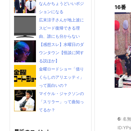
なんかちょうどいいポジ
16番
ションになる
広末涼子さんが地上波に
スピード復帰できる理
由、誰にも分からない
【感想スレ】水曜日のダ
ウンタウン【怪談に関す
る説ほか】
金曜ロードショー「借り
くらしのアリエッティ」
って面白いの？
マイケル・ジャクソンの
「スリラー」って曲知っ
てるか？
6:
名
ID:YP