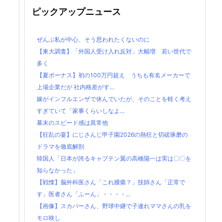
ピックアップニュース
ぜんぶ私が中心、そう思われたくないのに
【東大調査】「外国人受け入れ反対」大幅増 若い世代で
多く
【夏ボーナス】初の100万円超え うちも有名メーカーで
上場企業だが 社内格差がす...
嫁がインフルエンザで休んでいたが、そのことを軽く考え
すぎていて「家事くらいしなよ...
幕末のスピード感は異常他
【狂乱の宴】にじさんじ甲子園2026の熱狂と切磋琢磨の
ドラマを徹底解剖
韓国人「日本が誇るキャプテン翼の高橋陽一は実は〇〇を
知らなかった」
【戦慄】脳外科医さん「これ腫瘍？」技師さん「正常で
す」医者さん「ふーん」・・・・...
【画像】スカパーさん、野球中継で子連れママさんの乳を
モロ映し