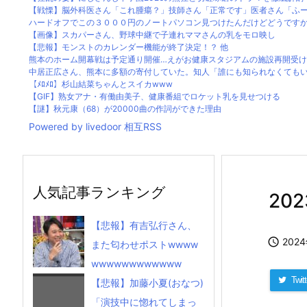
【戦慄】脳外科医さん「これ腫瘍？」技師さん「正常です」医者さん「ふーん
ハードオフでこの３０００円のノートパソコン見つけたんだけどどうです
【画像】スカパーさん、野球中継で子連れママさんの乳をモロ映し
【悲報】モンストのカレンダー機能が終了決定！？ 他
熊本のホーム開幕戦は予定通り開催…えがお健康スタジアムの施設再開受け、1
中居正広さん、熊本に多額の寄付していた。知人「誰にも知られなくてもいい
【ﾒﾛﾒﾛ】杉山結菜ちゃんとスイカwww
【GIF】熟女アナ・有働由美子、健康番組でロケット乳を見せつける
【謎】秋元康（68）が20000曲の作詞ができた理由
Powered by livedoor 相互RSS
人気記事ランキング
20
【悲報】有吉弘行さん、

202
また匂わせポストwwww
wwwwwwwwwwww
Twitt
【悲報】加藤小夏(おなつ)
「演技中に惚れてしまっ