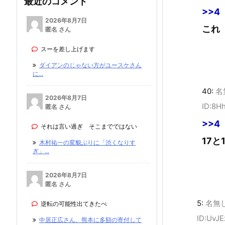
最近のコメント
>>4
2026年8月7日
これ
匿名 さん
スーを差し上げます
ダイアンのじゃない方がユースケさん
に...
40:
名
2026年8月7日
ID:8H
匿名 さん
>>4
それは言い過ぎ そこまでではない
17
木村祐一の変貌ぶりに「渋くなりす
ぎ」...
2026年8月7日
匿名 さん
5:
名無
逆転の可能性出てきたべ
ID:UvJ
中居正広さん、熊本に多額の寄付して