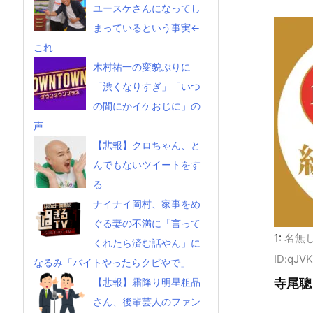
ユースケさんになってし
まっているという事実←
これ
木村祐一の変貌ぶりに
「渋くなりすぎ」「いつ
の間にかイケおじに」の
声
【悲報】クロちゃん、と
んでもないツイートをす
る
ナイナイ岡村、家事をめ
ぐる妻の不満に「言って
1:
名無
くれたら済む話やん」に
ID:qJV
なるみ「バイトやったらクビやで」
寺尾聰
【悲報】霜降り明星粗品
さん、後輩芸人のファン