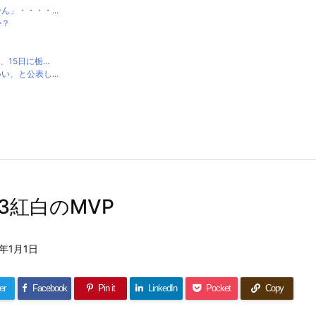
」・・・・...
か？
5日に栃...
、と公表し...
23紅白のMVP
4年1月1日
er
Facebook
Pin it
LinkedIn
Pocket
Copy