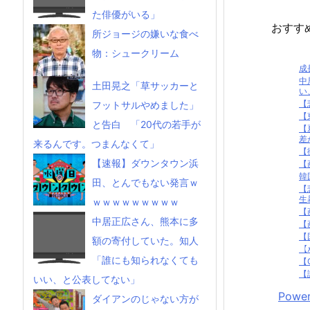
た俳優がいる」
おすす
所ジョージの嫌いな食べ
物：シュークリーム
成
中
土田晃之「草サッカーと
い
【
フットサルやめました」
【
と告白 「20代の若手が
【
差が
来るんです。つまんなくて」
【
【速報】ダウンタウン浜
【
韓
田、とんでもない発言ｗ
【
生
ｗｗｗｗｗｗｗｗｗ
【
中居正広さん、熊本に多
【
【
額の寄付していた。知人
【
「誰にも知られなくても
【
【
いい、と公表してない」
Power
ダイアンのじゃない方が