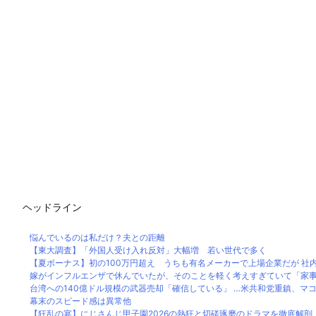
ヘッドライン
悩んでいるのは私だけ？夫との距離
【東大調査】「外国人受け入れ反対」大幅増 若い世代で多く
【夏ボーナス】初の100万円超え うちも有名メーカーで上場企業だが 社内格
嫁がインフルエンザで休んでいたが、そのことを軽く考えすぎていて「家事く
台湾への140億ドル規模の武器売却「確信している」 …米共和党重鎮、マコー
幕末のスピード感は異常他
【狂乱の宴】にじさんじ甲子園2026の熱狂と切磋琢磨のドラマを徹底解剖