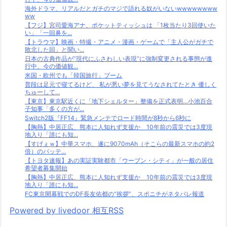
海外ドラマ、リアルだとガチのマジで語れる奴がいないwwwwwwww
ww
【フジ】宮司愛海アナ、ポケットティッシュは 「1枚当たり3回使いた
い」「一回鼻を...
【トラウマ】映画・特撮・アニメ・漫画・ゲームで「主人公がガチで
敗北した回」と聞い...
日本の古典作品が”現代にふさわしい表現”に強制変更される事態が進
行中、今の価値観...
米国・欧州でも「韓国旅行」ブーム
普段は足元で寝てるけど、 私が悪い夢を見てうなされてたとき 優しく
ちゅーして...
【東京】東京駅近くに「地下シェルター」整備を正式表明…小池百合
子知事「多くの方が...
Switch2版『FF14』緊急メンテでロード時間が8秒から6秒に
【胸熱】中居正広、熊本に人知れず支援か 10年前の震災では3度現
地入り「誰にも知...
【すげぇｗ】中華スマホ、遂に9070mAh（そこらの最新スマホの約2
倍）のバッテ...
【トヨタ速報】あの実証実験都市「ウーブン・シティ」が一般の居住
希望者募集開始
【胸熱】中居正広、熊本に人知れず支援か 10年前の震災では3度現
地入り「誰にも知...
FC東京開幕戦でのDF長友佑都の“挨拶”、スポニチがネタバレ報道
Powered by livedoor 相互RSS