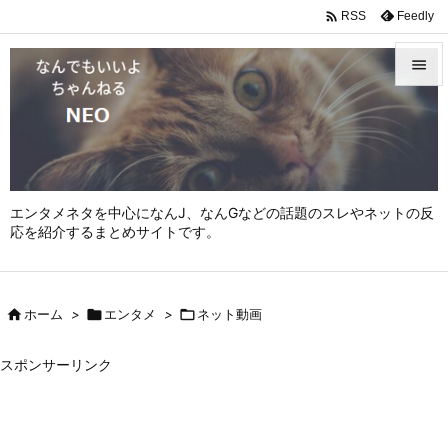

Feedly
RSS


メニュ

サイド

エンタメネタを中心になんJ、なんGなどの話題のスレやネットの反
前へ
応を紹介するまとめサイトです。

次へ


ホーム
>

エンタメ
>

ネット動画
検索
スポンサーリンク