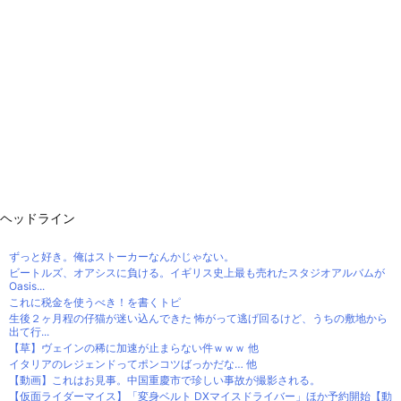
ヘッドライン
ずっと好き。俺はストーカーなんかじゃない。
ビートルズ、オアシスに負ける。イギリス史上最も売れたスタジオアルバムが
Oasis...
これに税金を使うべき！を書くトピ
生後２ヶ月程の仔猫が迷い込んできた 怖がって逃げ回るけど、うちの敷地から
出て行...
【草】ヴェインの稀に加速が止まらない件ｗｗｗ 他
イタリアのレジェンドってポンコツばっかだな… 他
【動画】これはお見事。中国重慶市で珍しい事故が撮影される。
【仮面ライダーマイス】「変身ベルト DXマイスドライバー」ほか予約開始【動