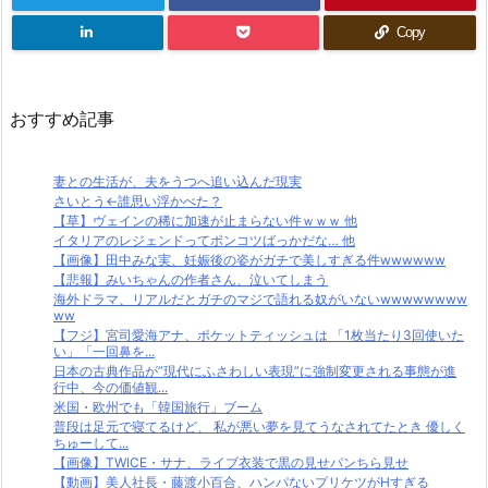
Copy
おすすめ記事
妻との生活が、夫をうつへ追い込んだ現実
さいとう←誰思い浮かべた？
【草】ヴェインの稀に加速が止まらない件ｗｗｗ 他
イタリアのレジェンドってポンコツばっかだな… 他
【画像】田中みな実、妊娠後の姿がガチで美しすぎる件wwwwww
【悲報】みいちゃんの作者さん、泣いてしまう
海外ドラマ、リアルだとガチのマジで語れる奴がいないwwwwwwww
ww
【フジ】宮司愛海アナ、ポケットティッシュは 「1枚当たり3回使いた
い」「一回鼻を...
日本の古典作品が”現代にふさわしい表現”に強制変更される事態が進
行中、今の価値観...
米国・欧州でも「韓国旅行」ブーム
普段は足元で寝てるけど、 私が悪い夢を見てうなされてたとき 優しく
ちゅーして...
【画像】TWICE・サナ、ライブ衣装で黒の見せパンちら見せ
【動画】美人社長・藤渡小百合、ハンパないプリケツがHすぎる