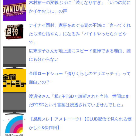
木村祐一の変貌ぶりに「渋くなりすぎ」「いつの間に
かイケおじに」の声
ナイナイ岡村、家事をめぐる妻の不満に「言ってくれ
たら済む話やん」になるみ「バイトやったらクビや
で」
広末涼子さんが地上波にスピード復帰できる理由、誰
にも分からない
金曜ロードショー「借りくらしのアリエッティ」って
面白いの？
渡邊渚さん「私がPTSDと診断された当時、世間はま
だPTSDという言葉は浸透されていませんでした」
【感想スレ】アメトーーク! 【CLUB配信で見られる懐
かし回&傑作回】