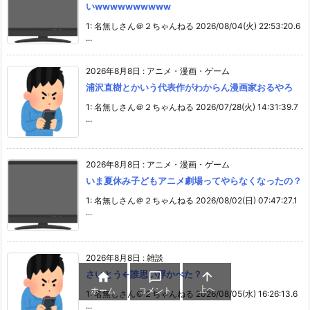
いwwwwwwwwww
1: 名無しさん＠２ちゃんねる 2026/08/04(火) 22:53:20.6
...
2026年8月8日
:
アニメ・漫画・ゲーム
浦沢直樹とかいう代表作がわからん漫画家おるやろ
1: 名無しさん＠２ちゃんねる 2026/07/28(火) 14:31:39.7
...
2026年8月8日
:
アニメ・漫画・ゲーム
いま夏休み子どもアニメ劇場ってやらなくなったの？
1: 名無しさん＠２ちゃんねる 2026/08/02(日) 07:47:27.1
...
2026年8月8日
:
雑談
さいとう←誰思い浮かべた？



上へ
ホーム
コメント
1: 名無しさん＠２ちゃんねる 2026/08/05(水) 16:26:13.6
...