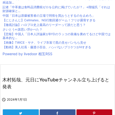
画追加...
記者「中革連は食料品消費税ゼロを公約に掲げていたが？」→階猛氏「それは
財源確保と...
中国「日本は原爆被害者の立場で同情を買おうとするのを止めろ」
【にじさんじ】Cellmates、NG行動回避ゲーム！フリが露骨すぎる
【徹底討論】ハロプロ史上最高のリーダーって誰だと思う？
さいとう←誰思い浮かべた？
【悲報】中国人「日本人評論家がBYDのラッコの装備を褒めてるけど中国では
基本的な...
【画像】TWICE・サナ、ライブ衣装で黒の見せパンちら見せ
【動画】美人社長・藤渡小百合、ハンパないプリケツがHすぎる
Powered by livedoor 相互RSS
木村拓哉、元日にYouTubeチャンネル立ち上げると
発表

2024年1月1日