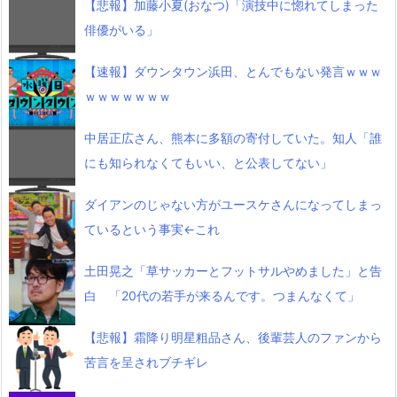
【悲報】加藤小夏(おなつ)「演技中に惚れてしまった
俳優がいる」
【速報】ダウンタウン浜田、とんでもない発言ｗｗｗ
ｗｗｗｗｗｗｗ
中居正広さん、熊本に多額の寄付していた。知人「誰
にも知られなくてもいい、と公表してない」
ダイアンのじゃない方がユースケさんになってしまっ
ているという事実←これ
土田晃之「草サッカーとフットサルやめました」と告
白 「20代の若手が来るんです。つまんなくて」
【悲報】霜降り明星粗品さん、後輩芸人のファンから
苦言を呈されブチギレ