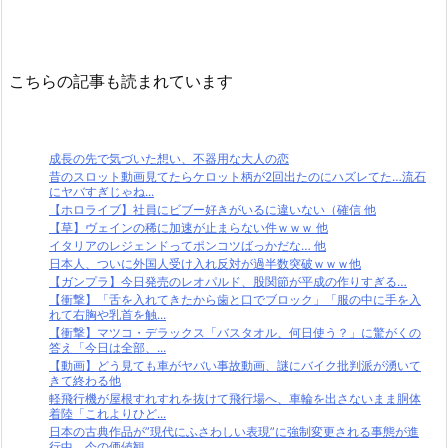
こちらの記事も読まれています
成長の先で気づいた想い、不器用な大人の恋
昔のスロット動画見てたらケロット柄が2回出たのにハズレてた…流石
にヤバすぎじゃね...
【ホロライブ】社員にビブー好きがいるに違いない（確信 他
【草】ヴェインの稀に加速が止まらない件ｗｗｗ 他
イタリアのレジェンドってポンコツばっかだな… 他
日本人、ついに外国人受け入れ反対が過半数突破ｗｗｗ他
【ガンプラ】今日発売のレオパルド、股関節が平成の作りすぎる…
【衝撃】「舌を入れてきたから歯と口でブロック」「服の中に手を入
れて右胸や乳首を触...
【衝撃】マツコ・デラックス「バスタオル、何日使う？」に驚がくの
答え「今日は全部、...
【動画】どう見ても車がヤバい事故動画、謎にバイク批判派が湧いて
きて終わる他
軽飛行機が屋根すれすれを抜けて飛行場へ、車輪を出さないまま胴体
着陸「これよりひど...
日本の古典作品が”現代にふさわしい表現”に強制変更される事態が進
行中、今の価値観...