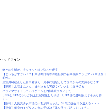
ヘッドライン
妻との生活が、夫をうつへ追い込んだ現実
【どっちがすごい！？】声優井口裕香の最新胸の谷間強調グラビア vs 声優豊田
萌絵...
皇室典範改正した自民党さん、見事に朝敵として国民からの支持をなくす
【動画】水着まんさん、波が迫るも可愛くダンスして乗り切る
パラノマサイトっていうゲームを2作連続クリアした
UEFAとFIFAの争いが完全に泥沼化した模様、UEFA側の逆転敗北すらあり得
る...
【朗報】人気美少女声優の大西沙織ちゃん、34歳の誕生日を迎える・・・
【画像】細身のイギリスの女の子(23)「体を使って話しましょう…