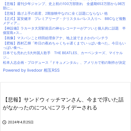
【悲報】週刊少年ジャンプ、史上初の100万部割れ 全盛期653万部から98万
部に...
【悲報】逃げ上手の若君、2期放映中なのに全く話題にならない 他
【正式】冨安健洋 プレミアリーグ・クリスタルパレス入りへ BBCなど複数
メディア...
【神設備】ラカータ大宮駅前店の神セレコーナーがアツいと個人的に話題 半
個室島+ス...
【画像】マスパンこと枡田絵理奈アナ、地上波でまさかのパンチラ
【肥報】西村乙輝「昨日の夜めちゃくちゃ遅くまでいっぱい食べた。今日もい
っぱい食べ...
日本でも売れた5大外国人歌手 THE BEATLES、カーペンターズ、マイケル
ジ...
松本人志企画・プロデュース『ドキュメンタル』、アメリカで初の制作が決定
Powered by livedoor 相互RSS
【悲報】サンドウィッチマンさん、今まで浮いた話
がなかったのについにフライデーされる

2024年4月25日