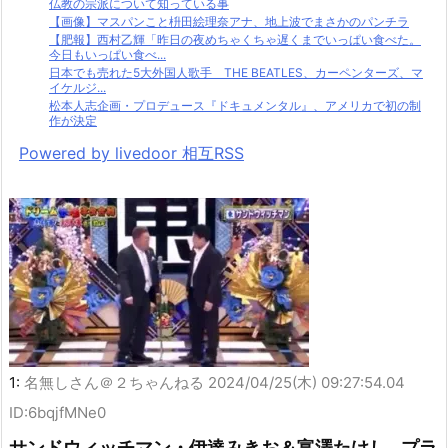
仏教の宗派について知っている事
【画像】マスパンこと枡田絵理奈アナ、地上波でまさかのパンチラ
【肥報】西村乙輝「昨日の夜めちゃくちゃ遅くまでいっぱい食べた。
今日もいっぱい食べ...
日本でも売れた5大外国人歌手 THE BEATLES、カーペンターズ、マ
イケルジ...
松本人志企画・プロデュース『ドキュメンタル』、アメリカで初の制
作が決定
Powered by livedoor 相互RSS
1:
名無しさん＠２ちゃんねる
2024/04/25(木) 09:27:54.04
ID:6bqjfMNe0
サンドウィッチマン・伊達みきお＆富澤たけし…プラ