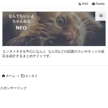

Feedly
RSS


メニュ

サイド

エンタメネタを中心になんJ、なんGなどの話題のスレやネットの反
前へ
応を紹介するまとめサイトです。

次へ


ホーム
>

エンタメ
検索
スポンサーリンク