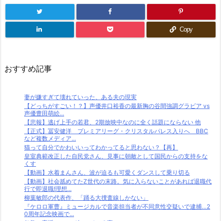
Copy
おすすめ記事
妻が嫌すぎて壊れていった、ある夫の現実
【どっちがすごい！？】声優井口裕香の最新胸の谷間強調グラビア vs
声優豊田萌絵...
【悲報】逃げ上手の若君、2期放映中なのに全く話題にならない 他
【正式】冨安健洋 プレミアリーグ・クリスタルパレス入りへ BBC
など複数メディア...
猫って自分でかわいいってわかってると思わない？【再】
皇室典範改正した自民党さん、見事に朝敵として国民からの支持をな
くす
【動画】水着まんさん、波が迫るも可愛くダンスして乗り切る
【動画】社会舐めてたZ世代の末路。気に入らないことがあれば退職代
行で即退職!理想...
柳葉敏郎の代表作、「踊る大捜査線しかない」
『ケロロ軍曹』ミュージカルで音楽担当者が不同意性交疑いで逮捕…2
0周年記念映画で...