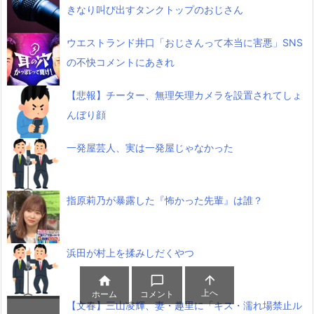
きなり叫び出すタンクトップのおじさん
ウエストランド井口「おじさんって本当に害悪」SNS
の不快コメントにあきれ
【悲報】チーター、無理矢理カメラを設置されてしょ
んぼり顔
一発屋芸人、実は一発屋じゃなかった
指原莉乃が暴露した『怖かった先輩』は誰？
浜田が村上を揉みしだくやつ



上へ
ホーム
コメント
【文春】三山凌輝、妻・趣里に「キス・濡れ場禁止ル