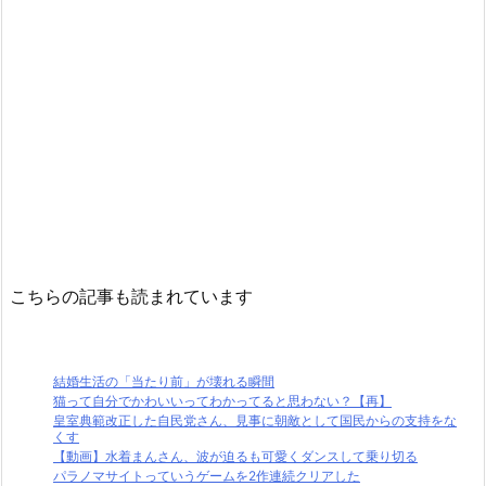
こちらの記事も読まれています
結婚生活の「当たり前」が壊れる瞬間
猫って自分でかわいいってわかってると思わない？【再】
皇室典範改正した自民党さん、見事に朝敵として国民からの支持をな
くす
【動画】水着まんさん、波が迫るも可愛くダンスして乗り切る
パラノマサイトっていうゲームを2作連続クリアした