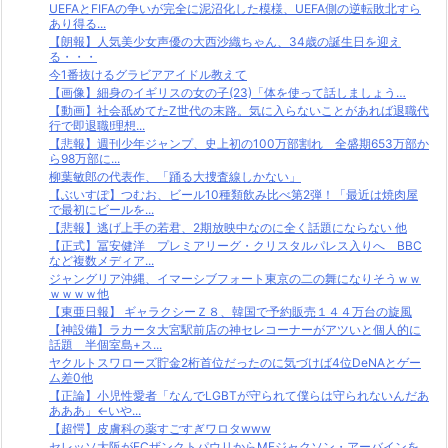
UEFAとFIFAの争いが完全に泥沼化した模様、UEFA側の逆転敗北すら
あり得る...
【朗報】人気美少女声優の大西沙織ちゃん、34歳の誕生日を迎え
る・・・
今1番抜けるグラビアアイドル教えて
【画像】細身のイギリスの女の子(23)「体を使って話しましょう…
【動画】社会舐めてたZ世代の末路。気に入らないことがあれば退職代
行で即退職!理想...
【悲報】週刊少年ジャンプ、史上初の100万部割れ 全盛期653万部か
ら98万部に...
柳葉敏郎の代表作、「踊る大捜査線しかない」
【ぶいすぽ】つむお、ビール10種類飲み比べ第2弾！「最近は焼肉屋
で最初にビールを...
【悲報】逃げ上手の若君、2期放映中なのに全く話題にならない 他
【正式】冨安健洋 プレミアリーグ・クリスタルパレス入りへ BBC
など複数メディア...
ジャングリア沖縄、イマーシブフォート東京の二の舞になりそうｗｗ
ｗｗｗｗ他
【東亜日報】 ギャラクシーＺ８、韓国で予約販売１４４万台の旋風
【神設備】ラカータ大宮駅前店の神セレコーナーがアツいと個人的に
話題 半個室島+ス...
ヤクルトスワローズ貯金2桁首位だったのに気づけば4位DeNAとゲー
ム差0他
【正論】小児性愛者「なんでLGBTが守られて僕らは守られないんだあ
あああ」←いや...
【超愕】皮膚科の薬すごすぎワロタwww
セレッソ大阪がFCザンクトパウリからMFジャクソン・アーバインを