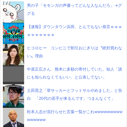
男の子「モモンガの声優ってどんな人なんだろ」→グ
グる
【速報】ダウンタウン浜田、とんでもない発言ｗｗｗ
ｗｗｗｗｗｗｗ
ヒコロヒー コンビニで割引おにぎりは〝絶対買わな
い〟理由
中居正広さん、熊本に多額の寄付していた。知人「誰
にも知られなくてもいい、と公表してない」
土田晃之「草サッカーとフットサルやめました」と告
白 「20代の若手が来るんです。つまんなくて」
松本人志が流行らせた言葉一覧がこれwwwwwwwww
wwwwww