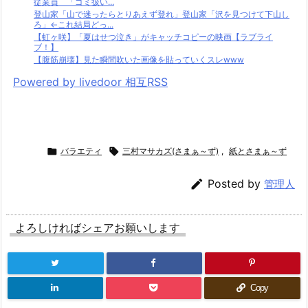
従業員 「ゴミ扱い...
登山家「山で迷ったらとりあえず登れ」登山家「沢を見つけて下山し
ろ」←これ結局どっ...
【虹ヶ咲】「夏はせつ泣き」がキャッチコピーの映画【ラブライ
ブ！】
【腹筋崩壊】見た瞬間吹いた画像を貼っていくスレwww
Powered by livedoor 相互RSS

バラエティ

三村マサカズ(さまぁ～ず)
,
紙とさまぁ～ず

Posted by
管理人
よろしければシェアお願いします
Copy