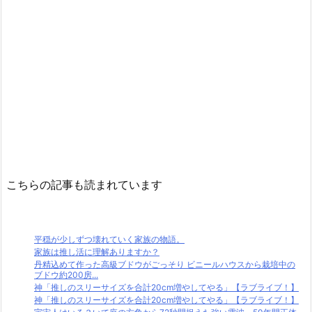
こちらの記事も読まれています
平穏が少しずつ壊れていく家族の物語。
家族は推し活に理解ありますか？
丹精込めて作った高級ブドウがごっそり ビニールハウスから栽培中の
ブドウ約200房...
神「推しのスリーサイズを合計20cm増やしてやる」【ラブライブ！】
神「推しのスリーサイズを合計20cm増やしてやる」【ラブライブ！】