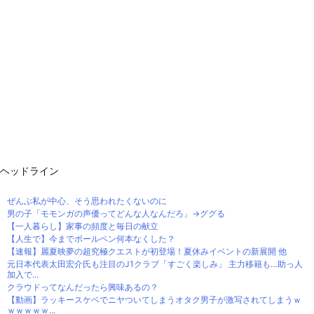
ヘッドライン
ぜんぶ私が中心、そう思われたくないのに
男の子「モモンガの声優ってどんな人なんだろ」→ググる
【一人暮らし】家事の頻度と毎日の献立
【人生で】今までボールペン何本なくした？
【速報】麗夏映夢の超究極クエストが初登場！夏休みイベントの新展開 他
元日本代表太田宏介氏も注目のJ1クラブ「すごく楽しみ」 主力移籍も…助っ人
加入で...
クラウドってなんだったら興味あるの？
【動画】ラッキースケベでニヤついてしまうオタク男子が激写されてしまうｗ
ｗｗｗｗｗ...