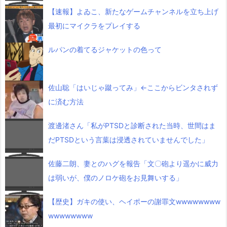
【速報】よゐこ、新たなゲームチャンネルを立ち上げ
最初にマイクラをプレイする
ルパンの着てるジャケットの色って
佐山聡「はいじゃ蹴ってみ」←ここからビンタされず
に済む方法
渡邊渚さん「私がPTSDと診断された当時、世間はま
だPTSDという言葉は浸透されていませんでした」
佐藤二朗、妻とのハグを報告「文〇砲より遥かに威力
は弱いが、僕のノロケ砲をお見舞いする」
【歴史】ガキの使い、ヘイポーの謝罪文wwwwwwww
wwwwwwww