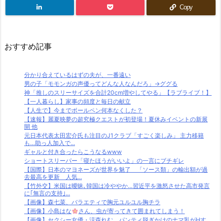
Copy
おすすめ記事
分かり合えているはずの夫が、一番遠い
男の子「モモンガの声優ってどんな人なんだろ」→ググる
神「推しのスリーサイズを合計20cm増やしてやる」【ラブライブ！】
【一人暮らし】家事の頻度と毎日の献立
【人生で】今までボールペン何本なくした？
【速報】麗夏映夢の超究極クエストが初登場！夏休みイベントの新展
開 他
元日本代表太田宏介氏も注目のJ1クラブ「すごく楽しみ」 主力移籍
も…助っ人加入で...
ギャルと付き合ったらこうなるwww
ショートスリーパー「寝たほうがいいよ」の一言にブチギレ
【国際】日本のマヨネーズが世界を魅了 「ソース類」の輸出額が過
去最高を更新 人気...
【竹外交】米国は曖昧､韓国は冷ややか…習近平を激怒させた高市発言
に｢無言の支持｣...
【画像】森七菜、バラエティで胸元ユルユル胸チラ
【画像】小島はな
さん、虫が寄ってきて囲まれてしまう！
【画像】セクシー女優・涼森れむ、パンティ脱ぎかけのナマ乳がHす