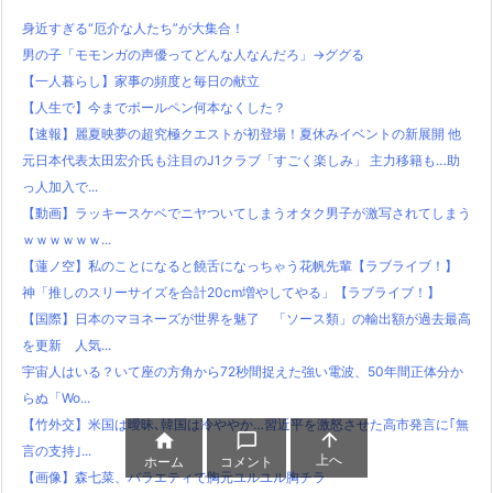
身近すぎる“厄介な人たち”が大集合！
男の子「モモンガの声優ってどんな人なんだろ」→ググる
【一人暮らし】家事の頻度と毎日の献立
【人生で】今までボールペン何本なくした？
【速報】麗夏映夢の超究極クエストが初登場！夏休みイベントの新展開 他
元日本代表太田宏介氏も注目のJ1クラブ「すごく楽しみ」 主力移籍も…助
っ人加入で...
【動画】ラッキースケベでニヤついてしまうオタク男子が激写されてしまう
ｗｗｗｗｗｗ...
【蓮ノ空】私のことになると饒舌になっちゃう花帆先輩【ラブライブ！】
神「推しのスリーサイズを合計20cm増やしてやる」【ラブライブ！】
【国際】日本のマヨネーズが世界を魅了 「ソース類」の輸出額が過去最高
を更新 人気...
宇宙人はいる？いて座の方角から72秒間捉えた強い電波、50年間正体分か
らぬ「Wo...
【竹外交】米国は曖昧､韓国は冷ややか…習近平を激怒させた高市発言に｢無



言の支持｣...
上へ
ホーム
コメント
【画像】森七菜、バラエティで胸元ユルユル胸チラ