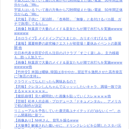
宇宙人はいる？いて座の方角から72秒間捉えた強い電波、50年間正体
分からぬ「Wo...
宇宙人はいる？いて座の方角から72秒間捉えた強い電波、50年間正体
分からぬ「Wo...
【悲報】子供に「炭治郎」「杏寿郎」「無惨」と名付けるバカ親、ガ
チで急増してるらし...
【画像】秋葉原で大量のメイド＆巫女たちが潮で水打ちを実施wwww
wwwww
【ホロライブ】メイドインアビスまじか、カリオペすげえな 他
【速報】麗夏映夢の超究極クエストが初登場！夏休みイベントの新展
開 他
元日本代表太田宏介氏も注目のJ1クラブ「すごく楽しみ」 主力移籍
も…助っ人加入で...
【画像】秋葉原で大量のメイド＆巫女たちが潮で水打ちを実施wwww
wwwww他
【竹外交】米国は曖昧､韓国は冷ややか…習近平を激怒させた高市発言
に｢無言の支持｣...
クラウドってなんだったら興味あるの？
【悲報】クレヨンしんちゃんでエッッッしたいキャラ、満場一致で決
まるｗｗｗｗｗｗｗ...
【腹筋崩壊】見た瞬間吹いた画像を貼っていくスレｗｗｗｗ他
【芸能】松本人志企画・プロデュース『ドキュメンタル』、アメリカ
で初の制作が決定
リニューアルを予告していた鹿児島ユナイテッドの“ゆないくー”、ホ
ーム開幕戦に新フ...
【画像あり】NHKさん、貧乳を煽るwww
【大惨事】解雇された腹いせに、ドリンクレシピを公開したスタバ元