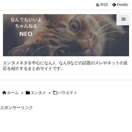

Feedly
RSS


メニュ

サイド

エンタメネタを中心になんJ、なんGなどの話題のスレやネットの反
前へ
応を紹介するまとめサイトです。

次へ


ホーム
>

エンタメ
>

バラエティ
検索
スポンサーリンク