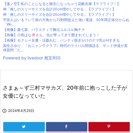
【蓮ノ空】私のことになると饒舌になっちゃう花帆先輩【ラブライブ！】
神「推しのスリーサイズを合計20cm増やしてやる」【ラブライブ！】
神「推しのスリーサイズを合計20cm増やしてやる」【ラブライブ！】
宇宙人はいる？いて座の方角から72秒間捉えた強い電波、50年間正体分からぬ
「Wo...
【画像】森七菜、バラエティで胸元ユルユル胸チラ
【画像】小島はな
さん、虫が寄ってきて囲まれてしまう！
【画像】セクシー女優・涼森れむ、パンティ脱ぎかけのナマ乳がHすぎる
国生さゆり、『おニャン子クラブ』時代のライバル関係語る サンド伊達が直
球質問「た...
Powered by livedoor 相互RSS
さまぁ～ず三村マサカズ、20年前に抱っこした子が
女優になっていた

2024年4月25日