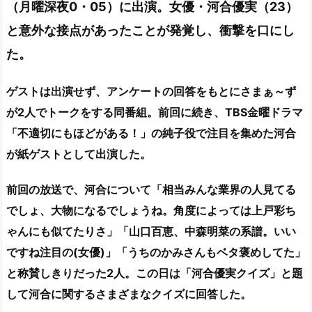
（月曜深夜0・05）に出演。女優・河合優実（23）
と意外な接点があったことが発覚し、衝撃を口にし
た。
ゲストは出演せず、アンケートの回答をもとにさまぁ～ず
が2人でトークをする同番組。前回に続き、TBS金曜ドラマ
「不適切にもほどがある！」の純子役で注目を集めた河合
が紙ゲストとして出演した。
前回の放送で、河合について「相当みんな業界の人見てる
でしょ、大物になるでしょうね。角度によっては上戸彩ち
ゃんにも似てたりさ」「山口百恵、中森明菜の系譜。いい
ですね注目の(女優)」「うちのかみさんもベタ褒めしてた」
と称賛しきりだった2人。この日は「河合優実クイズ」と題
して河合に関するさまざまなクイズに回答した。