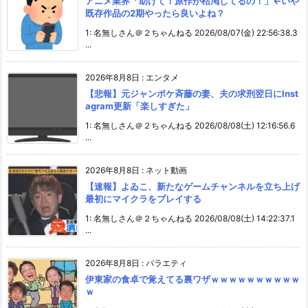
アニメ業界「助けて！原作が枯渇してるの！」←いや
既存作品の2期やったら良いよね？
1: 名無しさん＠２ちゃんねる 2026/08/07(金) 22:56:38.3
...
2026年8月8日
:
エンタメ
【悲報】元ジャンポケ斉藤の妻、夫の求刑翌日にInst
agram更新「楽しすぎた」
1: 名無しさん＠２ちゃんねる 2026/08/08(土) 12:16:56.6
...
2026年8月8日
:
ネット動画
【速報】よゐこ、新たなゲームチャンネルを立ち上げ
最初にマイクラをプレイする
1: 名無しさん＠２ちゃんねる 2026/08/08(土) 14:22:37.1
...
2026年8月8日
:
バラエティ
伊東家の食卓で覚えてる裏ワザｗｗｗｗｗｗｗｗｗｗ
ｗ