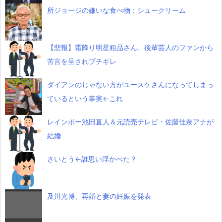
所ジョージの嫌いな食べ物：シュークリーム
【悲報】霜降り明星粗品さん、後輩芸人のファンから
苦言を呈されブチギレ
ダイアンのじゃない方がユースケさんになってしまっ
ているという事実←これ
レインボー池田直人＆元読売テレビ・佐藤佳奈アナが
結婚
さいとう←誰思い浮かべた？
及川光博、再婚と妻の妊娠を発表