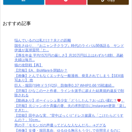
おすすめ記事
悩んでいるのは私だけ？夫との距離
国生さゆり、『おニャン子クラブ』時代のライバル関係語る サンド
伊達が直球質問「た...
【厚生年金 平均15万円の厳しさ】月20万円以上はわずか1.8割、高齢
夫婦は毎月...
猫の攻防戦【再】
【悲報】EA、BioWareを閉鎖か？
【画像】とんでもなくエッチな一般漫画、発見されてしまう【SEX描
写あり】 他
巨人・堀田(19年ドラ1)(25) 防御率0.37 WHIP0.66 15戦連続...
【悲報】ひなこのーと作者、ラインを派手に超えた結果規約違反で削
除される
【動画あり】ボーイッシュ美少女「どうしたん？おっぱい揉む？
」
【悲報】元ジャンポケ斉藤の妻、夫の求刑翌日にInstagram更新「楽し
すぎた」
【芸能】田中みな実、“背中ぱっくり”ドレス披露も「こけたらどうす
んの？」10cm...
男の子「モモンガの声優ってどんな人なんだろ」→ググる
【画像】女優・堀田真由、ゆるゆる胸元もう少しで谷間見えるのに