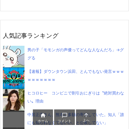
人気記事ランキング
男の子「モモンガの声優ってどんな人なんだろ」→グ
グる
【速報】ダウンタウン浜田、とんでもない発言ｗｗｗ
ｗｗｗｗｗｗｗ
ヒコロヒー コンビニで割引おにぎりは〝絶対買わな
い〟理由
中居正広さん、熊本に多額の寄付していた。知人「誰



上へ
ホーム
コメント
にも知られなくてもいい、と公表してない」