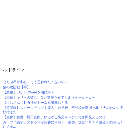
ヘッドライン
ぜんぶ私が中心、そう思われたくないのに
猫の攻防戦【再】
【悲報】EA、BioWareを閉鎖か？
【画像】キリトの彼女、○い衣装を着てしまうｗｗｗｗｗｗ
【にじさんじ】石神がミームを堪能しとる
【超朗報】スクールドッグを導入した学校、不登校が激減→JK「犬のために学
校行きた...
【画像】女優・堀田真由、ゆるゆる胸元もう少しで谷間見えるのに
カープ〝悪夢〟アドゥワが筒香にサヨナラ被弾。坂倉11号！斉藤優5回2失点！
辻遠藤...