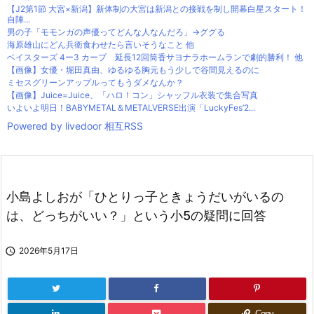
【J2第1節 大宮×新潟】新体制の大宮は新潟との接戦を制し開幕白星スタート！
自陣...
男の子「モモンガの声優ってどんな人なんだろ」→ググる
海原雄山にどん兵衛食わせたら言いそうなこと 他
ベイスターズ 4ー3 カープ 延長12回筒香サヨナラホームランで劇的勝利！ 他
【画像】女優・堀田真由、ゆるゆる胸元もう少しで谷間見えるのに
ミセスグリーンアップルってもうダメなんか？
【画像】Juice=Juice、「ハロ！コン」シャッフル衣装で集合写真
いよいよ明日！BABYMETAL＆METALVERSE出演「LuckyFes’2...
Powered by livedoor 相互RSS
小島よしおが「ひとりっ子ときょうだいがいるの
は、どっちがいい？」という小5の疑問に回答

2026年5月17日
Copy