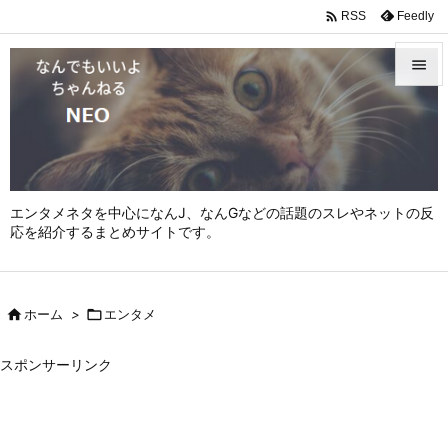

Feedly
RSS


メニュ

サイド

エンタメネタを中心になんJ、なんGなどの話題のスレやネットの反
前へ
応を紹介するまとめサイトです。

次へ


ホーム
>

エンタメ
検索
スポンサーリンク