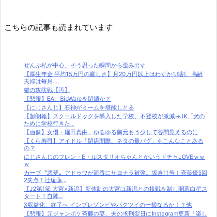
こちらの記事も読まれています
ぜんぶ私が中心、そう思った瞬間から歪み出す
【厚生年金 平均15万円の厳しさ】月20万円以上はわずか1.8割、高齢
夫婦は毎月...
猫の攻防戦【再】
【悲報】EA、BioWareを閉鎖か？
【にじさんじ】石神がミームを堪能しとる
【超朗報】スクールドッグを導入した学校、不登校が激減→JK「犬の
ために学校行きた...
【画像】女優・堀田真由、ゆるゆる胸元もう少しで谷間見えるのに
【くら寿司】アイドル「閉店間際、ネタの量バグ」←こんなことある
の？
にじさんじのフレン・E・ルスタリオちゃんとかいうドチャLOVEｗｗ
ｗ
カープ〝悪夢〟アドゥワが筒香にサヨナラ被弾。坂倉11号！斉藤優5回
2失点！辻遠藤...
【J2第1節 大宮×新潟】新体制の大宮は新潟との接戦を制し開幕白星ス
タート！自陣...
X収益化、終了へ インプレゾンビやパクツイの一掃なるか！？他
【悲報】元ジャンポケ斉藤の妻、夫の求刑翌日にInstagram更新「楽し