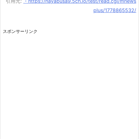
引用元:
・https://hayabusa9.5ch.io/test/read.cgi/mnews
plus/1778865532/
スポンサーリンク