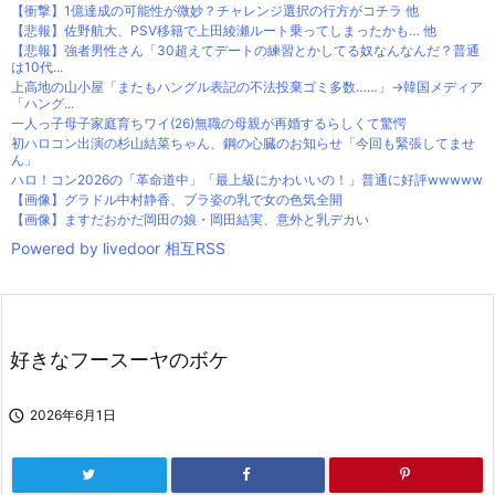
【衝撃】1億達成の可能性が微妙？チャレンジ選択の行方がコチラ 他
【悲報】佐野航大、PSV移籍で上田綾瀬ルート乗ってしまったかも… 他
【悲報】強者男性さん「30超えてデートの練習とかしてる奴なんなんだ？普通
は10代...
上高地の山小屋「またもハングル表記の不法投棄ゴミ多数……」→韓国メディア
「ハング...
一人っ子母子家庭育ちワイ(26)無職の母親が再婚するらしくて驚愕
初ハロコン出演の杉山結菜ちゃん、鋼の心臓のお知らせ「今回も緊張してませ
ん」
ハロ！コン2026の「革命道中」「最上級にかわいいの！」普通に好評wwwww
【画像】グラドル中村静香、ブラ姿の乳で女の色気全開
【画像】ますだおかだ岡田の娘・岡田結実、意外と乳デカい
Powered by livedoor 相互RSS
好きなフースーヤのボケ

2026年6月1日