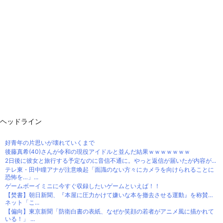
ヘッドライン
好青年の片思いが壊れていくまで
後藤真希(40)さんが令和の現役アイドルと並んだ結果ｗｗｗｗｗｗｗ
2日後に彼女と旅行する予定なのに音信不通に。やっと返信が届いたが内容が...
テレ東・田中瞳アナが注意喚起「面識のない方々にカメラを向けられることに
恐怖を…」...
ゲームボーイミニに今すぐ収録したいゲームといえば！！
【焚書】朝日新聞、『本屋に圧力かけて嫌いな本を撤去させる運動』を称賛…
ネット「こ...
【偏向】東京新聞「防衛白書の表紙、なぜか笑顔の若者がアニメ風に描かれて
いる！」 ...