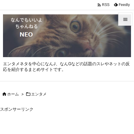

Feedly
RSS


メニュ

サイド

エンタメネタを中心になんJ、なんGなどの話題のスレやネットの反
前へ
応を紹介するまとめサイトです。

次へ


ホーム
>

エンタメ
検索
スポンサーリンク