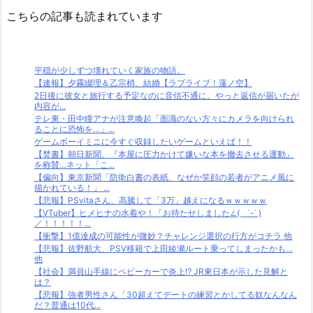
こちらの記事も読まれています
平穏が少しずつ壊れていく家族の物語。
【速報】夕霧綴理＆乙宗梢、結婚【ラブライブ！蓮ノ空】
2日後に彼女と旅行する予定なのに音信不通に。やっと返信が届いたが
内容が...
テレ東・田中瞳アナが注意喚起「面識のない方々にカメラを向けられ
ることに恐怖を…」...
ゲームボーイミニに今すぐ収録したいゲームといえば！！
【焚書】朝日新聞、『本屋に圧力かけて嫌いな本を撤去させる運動』
を称賛…ネット「こ...
【偏向】東京新聞「防衛白書の表紙、なぜか笑顔の若者がアニメ風に
描かれている！」 ...
【悲報】PSvitaさん、高騰して「3万」越えになるｗｗｗｗｗ
【VTuber】ヒメヒナの水着や！「お待たせしました∠( ˙-˙ )
／！！！！！...
【衝撃】1億達成の可能性が微妙？チャレンジ選択の行方がコチラ 他
【悲報】佐野航大、PSV移籍で上田綾瀬ルート乗ってしまったかも…
他
【社会】満員山手線にベビーカーで炎上⁉ JR東日本が示した見解と
は？
【悲報】強者男性さん「30超えてデートの練習とかしてる奴なんなん
だ？普通は10代...