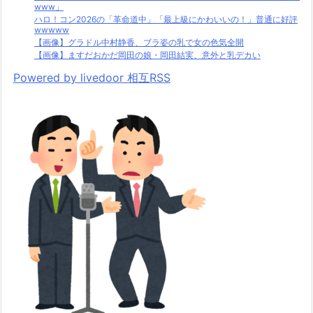
www」
ハロ！コン2026の「革命道中」「最上級にかわいいの！」普通に好評
wwwww
【画像】グラドル中村静香、ブラ姿の乳で女の色気全開
【画像】ますだおかだ岡田の娘・岡田結実、意外と乳デカい
Powered by livedoor 相互RSS