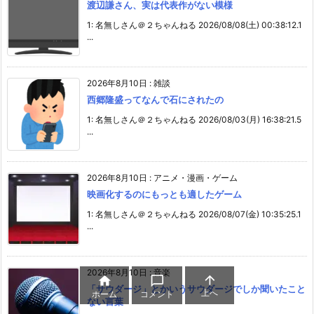
渡辺謙さん、実は代表作がない模様
1: 名無しさん＠２ちゃんねる 2026/08/08(土) 00:38:12.1
...
2026年8月10日
:
雑談
西郷隆盛ってなんで石にされたの
1: 名無しさん＠２ちゃんねる 2026/08/03(月) 16:38:21.5
...
2026年8月10日
:
アニメ・漫画・ゲーム
映画化するのにもっとも適したゲーム
1: 名無しさん＠２ちゃんねる 2026/08/07(金) 10:35:25.1
...
2026年8月10日
:
音楽



「サウダージ」とかいうサウダージでしか聞いたこと
上へ
ホーム
コメント
ない言葉