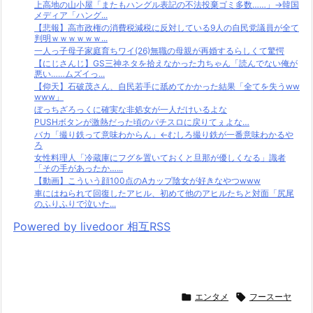
上高地の山小屋「またもハングル表記の不法投棄ゴミ多数……」→韓国
メディア「ハング...
【悲報】高市政権の消費税減税に反対している9人の自民党議員が全て
判明ｗｗｗｗｗｗ...
一人っ子母子家庭育ちワイ(26)無職の母親が再婚するらしくて驚愕
【にじさんじ】GS三神ネタを拾えなかった力ちゃん「読んでない俺が
悪い……ムズイっ...
【仰天】石破茂さん、自民若手に舐めてかかった結果「全てを失うww
www」
ぼっちざろっくに確実な非処女が一人だけいるよな
PUSHボタンが激熱だった頃のパチスロに戻りてぇよな…
バカ「撮り鉄って意味わからん」←むしろ撮り鉄が一番意味わかるや
ろ
女性料理人「冷蔵庫にフグを置いておくと旦那が優しくなる」識者
「その手があったか…...
【動画】こういう顔100点のAカップ陰女が好きなやつwww
車にはねられて回復したアヒル、初めて他のアヒルたちと対面「尻尾
のふりふりで泣いた...
Powered by livedoor 相互RSS

エンタメ

フースーヤ