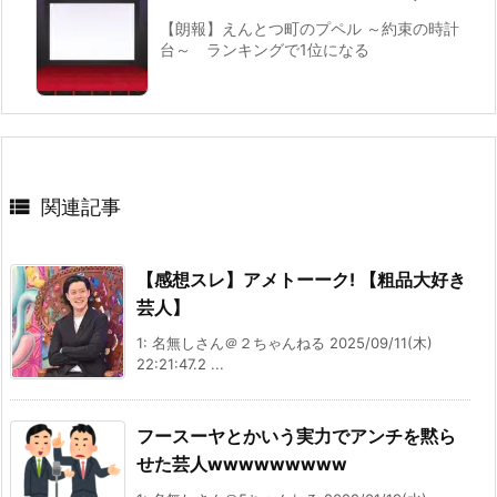
【朗報】えんとつ町のプペル ～約束の時計
台～ ランキングで1位になる

関連記事
【感想スレ】アメトーーク! 【粗品大好き
芸人】
1: 名無しさん＠２ちゃんねる 2025/09/11(木)
22:21:47.2 ...
フースーヤとかいう実力でアンチを黙ら
せた芸人wwwwwwwww