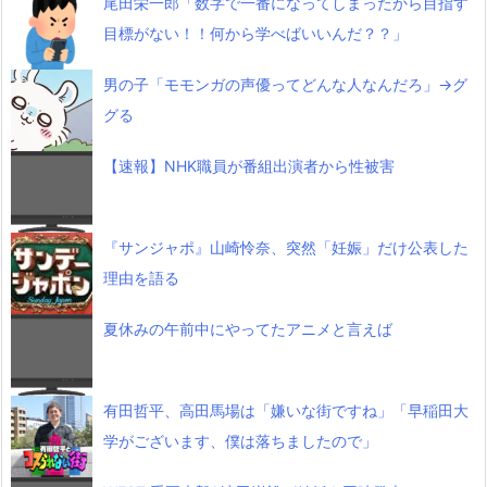
尾田栄一郎「数字で一番になってしまったから目指す
目標がない！！何から学べばいいんだ？？」
男の子「モモンガの声優ってどんな人なんだろ」→グ
グる
【速報】NHK職員が番組出演者から性被害
『サンジャポ』山崎怜奈、突然「妊娠」だけ公表した
理由を語る
夏休みの午前中にやってたアニメと言えば
有田哲平、高田馬場は「嫌いな街ですね」「早稲田大
学がございます、僕は落ちましたので」