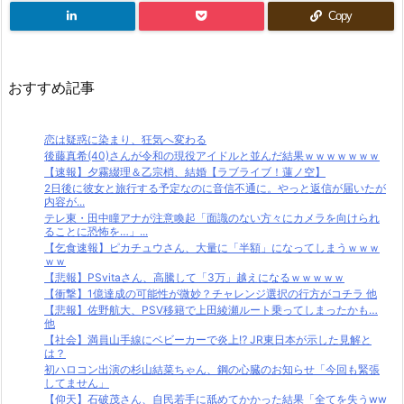
Copy
おすすめ記事
恋は疑惑に染まり、狂気へ変わる
後藤真希(40)さんが令和の現役アイドルと並んだ結果ｗｗｗｗｗｗｗ
【速報】夕霧綴理＆乙宗梢、結婚【ラブライブ！蓮ノ空】
2日後に彼女と旅行する予定なのに音信不通に。やっと返信が届いたが
内容が...
テレ東・田中瞳アナが注意喚起「面識のない方々にカメラを向けられ
ることに恐怖を…」...
【乞食速報】ピカチュウさん、大量に「半額」になってしまうｗｗｗ
ｗｗ
【悲報】PSvitaさん、高騰して「3万」越えになるｗｗｗｗｗ
【衝撃】1億達成の可能性が微妙？チャレンジ選択の行方がコチラ 他
【悲報】佐野航大、PSV移籍で上田綾瀬ルート乗ってしまったかも…
他
【社会】満員山手線にベビーカーで炎上⁉ JR東日本が示した見解と
は？
初ハロコン出演の杉山結菜ちゃん、鋼の心臓のお知らせ「今回も緊張
してません」
【仰天】石破茂さん、自民若手に舐めてかかった結果「全てを失うww