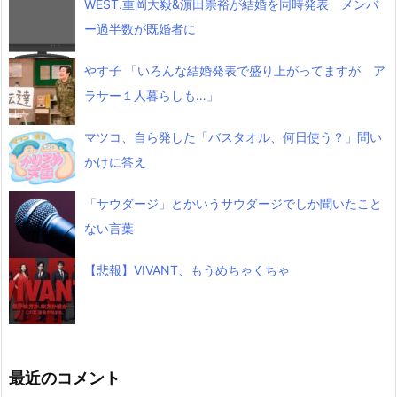
WEST.重岡大毅&濵田崇裕が結婚を同時発表 メンバ
ー過半数が既婚者に
やす子 「いろんな結婚発表で盛り上がってますが ア
ラサー１人暮らしも…」
マツコ、自ら発した「バスタオル、何日使う？」問い
かけに答え
「サウダージ」とかいうサウダージでしか聞いたこと
ない言葉
【悲報】VIVANT、もうめちゃくちゃ
最近のコメント