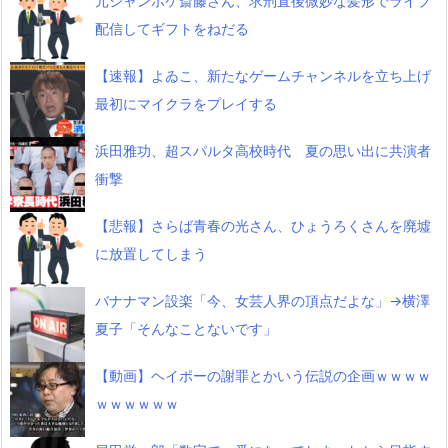
元ジャンポケ斎藤さん、求刑直後微妙な髪形でライブ
配信してギフトをねだる
【速報】よゐこ、新たなゲームチャンネルを立ち上げ
最初にマイクラをプレイする
浜田雅功、超スパルタ高校時代 夏の思い出に共演者
衝撃
【悲報】さらば青春の光さん、ひょうろくさんを廃墟
に放置してしまう
バナナマン設楽「今、女芸人界の頂点だよな」→横澤
夏子「そんなことないです」
【動画】ヘイポーの謝罪とかいう伝説の企画ｗｗｗｗ
ｗｗｗｗｗｗ