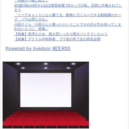
「何曲か一緒に歌え...
40歳158cm50キロほぼ美容体重でEカップの私。旦那に中傷されてし
まう
「ミーアキャットになら勝てる」動物と力くらべできる動物園のロー
プ、ゾウは壁にボル...
小田さくら「小田さんと喋ったということでその子が力を持ってしま
わないように、研修...
【画像】長澤まさみ、股を思いっきり開きパンチラしちゃう
【画像】グラドル中村静香、ブラ姿の乳で女の色気全開
Powered by livedoor 相互RSS