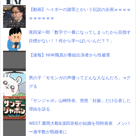
【動画】ヘイポーの謝罪とかいう伝説の企画ｗｗｗｗ
ｗｗｗｗｗｗ
尾田栄一郎「数字で一番になってしまったから目指す
目標がない！！何から学べばいいんだ？？」
【速報】NHK職員が番組出演者から性被害
男の子「モモンガの声優ってどんな人なんだろ」→グ
グる
『サンジャポ』山崎怜奈、突然「妊娠」だけ公表した
理由を語る
WEST.重岡大毅&濵田崇裕が結婚を同時発表 メンバ
ー過半数が既婚者に