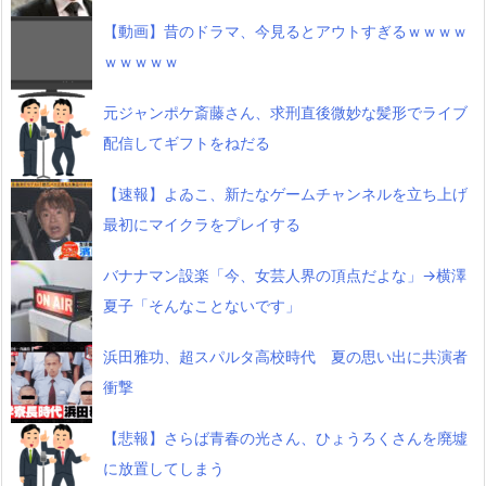
【動画】昔のドラマ、今見るとアウトすぎるｗｗｗｗ
ｗｗｗｗｗ
元ジャンポケ斎藤さん、求刑直後微妙な髪形でライブ
配信してギフトをねだる
【速報】よゐこ、新たなゲームチャンネルを立ち上げ
最初にマイクラをプレイする
バナナマン設楽「今、女芸人界の頂点だよな」→横澤
夏子「そんなことないです」
浜田雅功、超スパルタ高校時代 夏の思い出に共演者
衝撃
【悲報】さらば青春の光さん、ひょうろくさんを廃墟
に放置してしまう