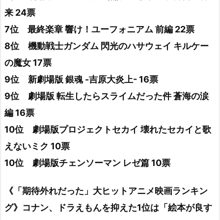
来 24票
7位 最終楽章 響け！ユーフォニアム 前編 22票
8位 機動戦士ガンダム 閃光のハサウェイ キルケー
の魔女 17票
9位 新劇場版 銀魂 -吉原大炎上- 16票
9位 劇場版 転生したらスライムだった件 蒼海の涙
編 16票
10位 劇場版プロジェクトセカイ 壊れたセカイと歌
えないミク 10票
10位 劇場版チェンソーマン レゼ篇 10票
《「期待外れだった」大ヒットアニメ映画ランキン
グ》コナン、ドラえもんを抑えた1位は「絵本が良す