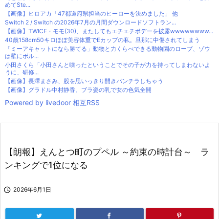
めてSte...
【画像】ヒロアカ「47都道府県担当のヒーローを決めました」 他
Switch 2 / Switch の2026年7月の月間ダウンロードソフトラン...
【画像】TWICE・モモ(30)、またしてもエチエチボデーを披露wwwwwwww...
40歳158cm50キロほぼ美容体重でEカップの私。旦那に中傷されてしまう
「ミーアキャットになら勝てる」動物と力くらべできる動物園のロープ、ゾウ
は壁にボル...
小田さくら「小田さんと喋ったということでその子が力を持ってしまわないよ
うに、研修...
【画像】長澤まさみ、股を思いっきり開きパンチラしちゃう
【画像】グラドル中村静香、ブラ姿の乳で女の色気全開
Powered by livedoor 相互RSS
【朗報】えんとつ町のプペル ～約束の時計台～ ラ
ンキングで1位になる

2026年6月1日