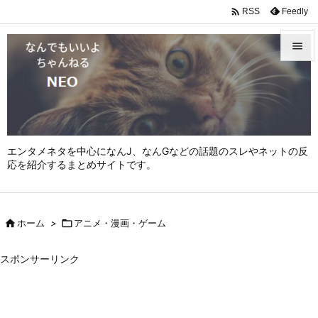

Feedly
RSS


メニュ

サイド

エンタメネタを中心になんJ、なんGなどの話題のスレやネットの反
前へ
応を紹介するまとめサイトです。

次へ


ホーム
>

アニメ・漫画・ゲーム
検索
スポンサーリンク