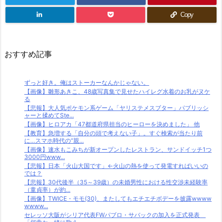
Copy
おすすめ記事
ずっと好き。俺はストーカーなんかじゃない。
【画像】雛形あきこ、48歳写真集で見せたハイレグ水着のお乳がヌケ
る
【悲報】大人気ポケモン系ゲーム「ヤリステメスブター」パブリッシ
ャーと揉めてSte...
【画像】ヒロアカ「47都道府県担当のヒーローを決めました」 他
【教育】急増する「自分の頭で考えない子」。すぐ検索が当たり前
に…スマホ時代の“親...
【画像】速水もこみちが新オープンしたレストラン、サンドイッチ1つ
3000円www...
【悲報】日本「火山大国です」←火山の熱を使って発電すればいいの
では？
【悲報】30代後半（35～39歳）の未婚男性における性交渉未経験率
（童貞率）が約...
【画像】TWICE・モモ(30)、またしてもエチエチボデーを披露wwww
wwww...
セレッソ大阪がシリア代表FWパブロ・サバックの加入を正式発表