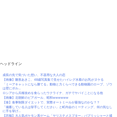
ヘッドライン
成長の先で気づいた想い、不器用な大人の恋
【画像】雛形あきこ、48歳写真集で見せたハイレグ水着のお乳がヌケる
「ミーアキャットになら勝てる」動物と力くらべできる動物園のロープ、ゾウ
は壁にボル...
ロシアから兵糧攻めを食らったウクライナ、ガチでヤバイことになる他
【画像】北朝鮮のビアガール、昭和wwwwww
【食】食事制限ダイエットで、実際オートミールが最強なのかな？？
「備蓄している人は挙手してください」と町内会のミーティング、何の気なし
に手を挙げ...
【悲報】大人気ポケモン系ゲーム「ヤリステメスブター」パブリッシャーと揉