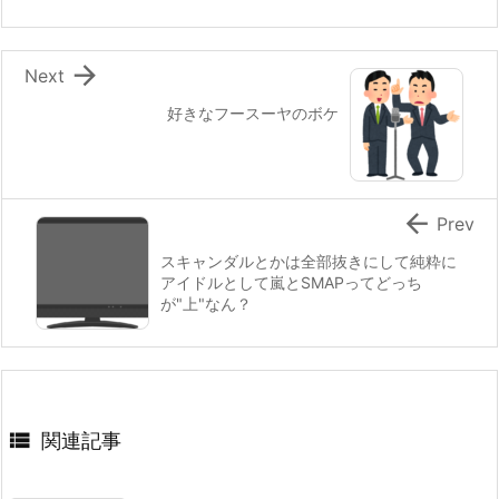

Next
好きなフースーヤのボケ

Prev
スキャンダルとかは全部抜きにして純粋に
アイドルとして嵐とSMAPってどっち
が"上"なん？

関連記事