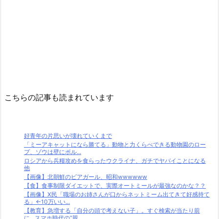
こちらの記事も読まれています
好青年の片思いが壊れていくまで
「ミーアキャットになら勝てる」動物と力くらべできる動物園のロー
プ、ゾウは壁にボル...
ロシアから兵糧攻めを食らったウクライナ、ガチでヤバイことになる
他
【画像】北朝鮮のビアガール、昭和wwwwww
【食】食事制限ダイエットで、実際オートミールが最強なのかな？？
【画像】X民「職場のお姉さんが口からネットミーム出てきて好感持て
る」←10万いい...
【教育】急増する「自分の頭で考えない子」。すぐ検索が当たり前
に…スマホ時代の“親...