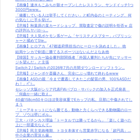
【画像】速水もこみちが新オープンしたレストラン、サンドイッチ1つ
3000円www...
「備蓄している人は挙手してください」と町内会のミーティング、何
の気なしに手を挙げ...
【悲報】秋葉原の某カードショップ、買取査定で傷の説明を拒否ｗ 店
の評判もヤバかっ...
【悲報】大人気ポケモン系ゲーム「ヤリステメスブター」パブリッシ
ャーと揉めてSte...
【画像】ヒロアカ「47都道府県担当のヒーローを決めました」 他
結局ケンカで剣道に勝てるスポーツはないんだよなあ他
【韓国】サッカー協会審判部関係者「外国人審判たちが先にマッサー
ジを望んだ」と主張
Switch 2 / Switch の2026年7月の月間ダウンロードソフトラン...
【悲報】ジャンポケ斎藤さん、完全にぶっ壊れて終わるwww
【画像】ASDの親「今まで遭遇してきたこの髪質の男、100%ASDだ
わ！」ﾊﾟｼ...
セレッソ大阪がシリア代表FWパブロ・サバックの加入を正式発表
「何曲か一緒に歌え...
40歳158cm50キロほぼ美容体重でEカップの私。旦那に中傷されてし
まう
「ミーアキャットになら勝てる」動物と力くらべできる動物園のロー
プ、ゾウは壁にボル...
三大・パチンカス理論「トータルでは勝ってるから」「楽しく遊べた
上に一部還元なんて...
【悲報】民主党政権期、トヨタ本体すら営業赤字になる「超円高」…
中小企業の景況も厳...