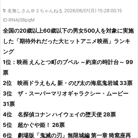
1:
名無しさん＠２ちゃんねる
2026/06/01(月) 15:28:00.15
ID:RN4j08pqM
全国の20歳以上60歳以下の男女500人を対象に実施
した「期待外れだった大ヒットアニメ映画」ランキ
ング
1位：映画 えんとつ町のプペル ～約束の時計台～ 99
票
2位 映画ドラえもん 新・のび太の海底鬼岩城 33票
3位 ザ・スーパーマリオギャラクシー・ムービー
31票
4位 名探偵コナン ハイウェイの堕天使 28票
5位 超かぐや姫！ 26票
6位 劇場版「鬼滅の刃」無限城編 第一章 猗窩座再