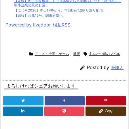
【悲報】民主党政権期、トヨタ本体すら営業赤字になる「超円高」…
中小企業の景況も厳...
【にじ甲2026】本日17時から、本戦Day1,2振り返り配信
【悲報】台風15号、関東直撃へ
Powered by livedoor 相互RSS

アニメ・漫画・ゲーム
,
映画

えんとつ町のプペル

Posted by
管理人
よろしければシェアお願いします
Copy