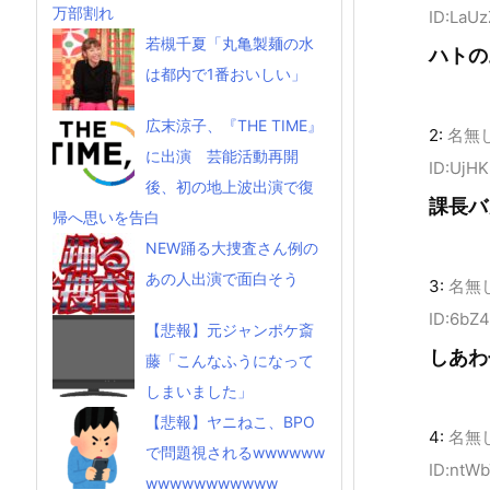
万部割れ
ID:LaUz
若槻千夏「丸亀製麺の水
ハトの
は都内で1番おいしい」
広末涼子、『THE TIME』
2:
名無
に出演 芸能活動再開
ID:UjH
後、初の地上波出演で復
課長バ
帰へ思いを告白
NEW踊る大捜査さん例の
あの人出演で面白そう
3:
名無
ID:6bZ
【悲報】元ジャンポケ斎
しあわ
藤「こんなふうになって
しまいました」
【悲報】ヤニねこ、BPO
4:
名無
で問題視されるwwwwww
ID:ntWb
wwwwwwwwwww