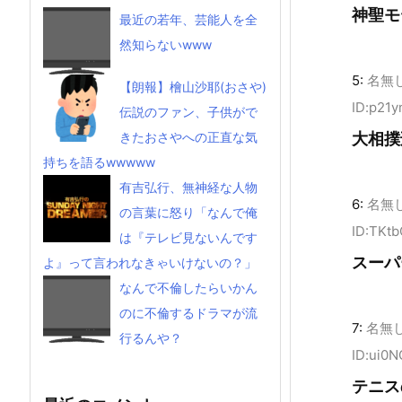
神聖モ
最近の若年、芸能人を全
然知らないwww
5:
名無
【朗報】檜山沙耶(おさや)
ID:p21
伝説のファン、子供がで
きたおさやへの正直な気
大相撲
持ちを語るwwwww
有吉弘行、無神経な人物
6:
名無
の言葉に怒り「なんで俺
ID:TKt
は『テレビ見ないんです
スーパ
よ』って言われなきゃいけないの？」
なんで不倫したらいかん
のに不倫するドラマが流
7:
名無
行るんや？
ID:ui0
テニス