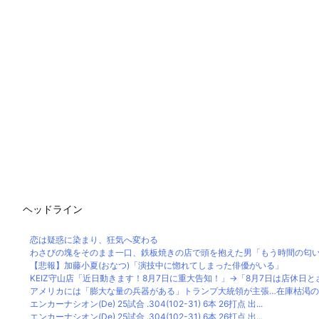
ヘッドライン
恋は疑惑に染まり、狂気へ変わる
わさびの塊をそのまま一口、鉄板焼きの店で頭を抱えた男「もう時間の匂いま
【悲報】加藤小夏(おなつ)「演技中に惚れてしまった俳優がいる」
KEIZ守山店「近日動きます！8月7日に重大告知！」→「8月7日は店休日とさせ
アメリカには「膨大な量の兵器がある」トランプ大統領が主張…在庫枯渇
エンカーナシオン(De) 25試合 .304(102-31) 6本 26打点 出...
エンカーナシオン(De) 25試合 .304(102-31) 6本 26打点 出...