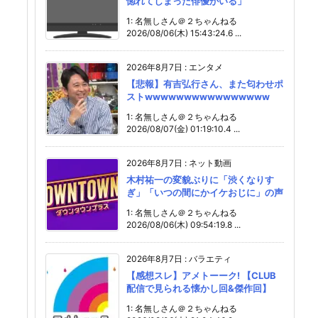
惚れてしまった俳優がいる」
1: 名無しさん＠２ちゃんねる
2026/08/06(木) 15:43:24.6 ...
2026年8月7日
:
エンタメ
【悲報】有吉弘行さん、また匂わせポ
ストwwwwwwwwwwwwwwww
1: 名無しさん＠２ちゃんねる
2026/08/07(金) 01:19:10.4 ...
2026年8月7日
:
ネット動画
木村祐一の変貌ぶりに「渋くなりす
ぎ」「いつの間にかイケおじに」の声
1: 名無しさん＠２ちゃんねる
2026/08/06(木) 09:54:19.8 ...
2026年8月7日
:
バラエティ
【感想スレ】アメトーーク! 【CLUB
配信で見られる懐かし回&傑作回】
1: 名無しさん＠２ちゃんねる