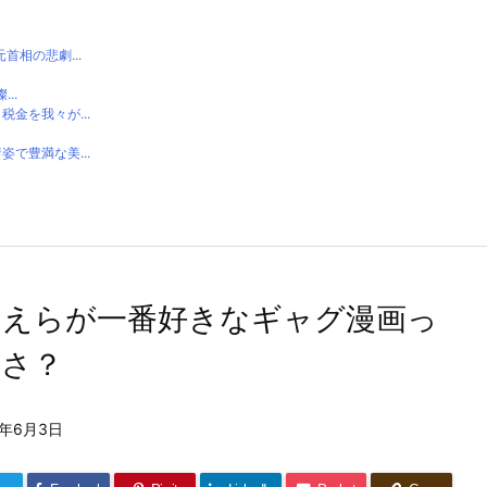
相の悲劇...
..
金を我々が...
で豊満な美...
ｗ
まえらが一番好きなギャグ漫画っ
何さ？
6年6月3日