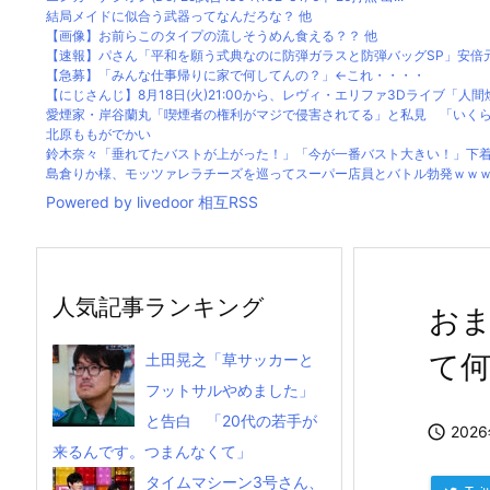
結局メイドに似合う武器ってなんだろな？ 他
【画像】お前らこのタイプの流しそうめん食える？？ 他
【速報】パさん「平和を願う式典なのに防弾ガラスと防弾バッグSP」安倍元首
【急募】「みんな仕事帰りに家で何してんの？」←これ・・・・
【にじさんじ】8月18日(火)21:00から、レヴィ・エリファ3Dライブ「人間燦.
愛煙家・岸谷蘭丸「喫煙者の権利がマジで侵害されてる」と私見 「いくら税
北原ももがでかい
鈴木奈々「垂れてたバストが上がった！」「今が一番バスト大きい！」下着姿
島倉りか様、モッツァレラチーズを巡ってスーパー店員とバトル勃発ｗｗ
Powered by livedoor 相互RSS
人気記事ランキング
お
て
土田晃之「草サッカーと
フットサルやめました」
と告白 「20代の若手が

202
来るんです。つまんなくて」
タイムマシーン3号さん、