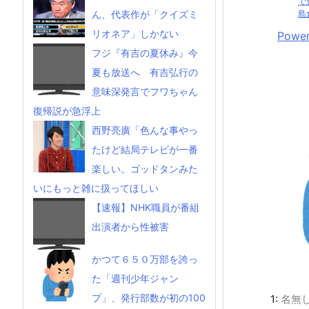
で
島
ん、代表作が「クイズミ
リオネア」しかない
Power
フジ『有吉の夏休み』今
夏も放送へ 有吉弘行の
意味深発言でフワちゃん
復帰説が急浮上
西野亮廣「色んな事やっ
たけど結局テレビが一番
楽しい。ゴッドタンみた
いにもっと雑に扱ってほしい
【速報】NHK職員が番組
出演者から性被害
かつて６５０万部を誇っ
た「週刊少年ジャン
プ」、発行部数が初の100
1:
名無