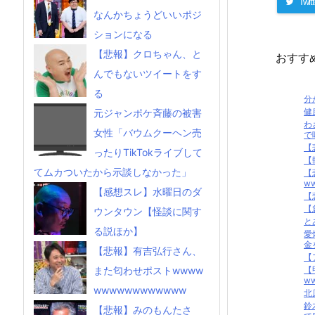
Twitt
なんかちょうどいいポジ
ションになる
【悲報】クロちゃん、と
おすす
んでもないツイートをす
る
分
健
元ジャンポケ斉藤の被害
わ
女性「バウムクーヘン売
で
【
ったりTikTokライブして
【
てムカついたから示談しなかった」
【
ww
【感想スレ】水曜日のダ
【
【
ウンタウン【怪談に関す
と
る説ほか】
愛
金
【悲報】有吉弘行さん、
【
【
また匂わせポストwwww
ww
wwwwwwwwwwww
北
鈴
【悲報】みのもんたさ