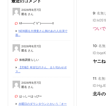
最近のコメント
2026年8月7日
9:
名無
匿名 さん
ID:k051
ｷﾀ━━━━(ﾟ∀ﾟ)━━━━!!
ついで
NEW踊る大捜査さん例のあの人出演で
面...
10:
名無
2026年8月7日
匿名 さん
ID:bqe
体格調査らしい
ヤニね
【悲報】有吉弘行さん、また匂わせポ
ス...
11:
名無
2026年8月7日
ID:HgJE
匿名 さん
北斗の
はっしーはっぴー
水曜日のダウンタウンとかいう「オー