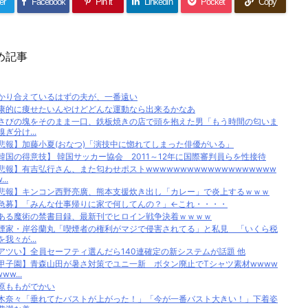
er
Facebook
Pin it
LinkedIn
Pocket
Copy
め記事
かり合えているはずの夫が、一番遠い
康的に痩せたいんやけどどんな運動なら出来るかなあ
さびの塊をそのまま一口、鉄板焼きの店で頭を抱えた男「もう時間の匂いま
嗅ぎ分け...
悲報】加藤小夏(おなつ)「演技中に惚れてしまった俳優がいる」
韓国の得意技】 韓国サッカー協会 2011～12年に国際審判員らを性接待
悲報】有吉弘行さん、また匂わせポストwwwwwwwwwwwwwwwwwww
...
悲報】キンコン西野亮廣、熊本支援炊き出し「カレー」で炎上するｗｗｗ
急募】「みんな仕事帰りに家で何してんの？」←これ・・・・
ある魔術の禁書目録、最新刊でヒロイン戦争決着ｗｗｗｗ
煙家・岸谷蘭丸「喫煙者の権利がマジで侵害されてる」と私見 「いくら税
を我々が...
アツい】全員セーフティ選んだら140連確定の新システムが話題 他
甲子園】青森山田が暑さ対策でユニ一新 ボタン廃止でTシャツ素材wwww
ww...
原ももがでかい
木奈々「垂れてたバストが上がった！」「今が一番バスト大きい！」下着姿