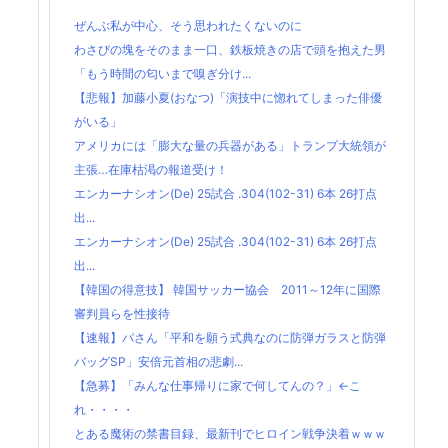
ぜんぶ私が中心、そう思われたくないのに
わさびの塊をそのまま一口、鉄板焼きの店で頭を抱えた男
「もう時間の匂いまで嗅ぎ分け...
【悲報】加藤小夏(おなつ)「演技中に惚れてしまった俳優
がいる」
アメリカには「膨大な量の兵器がある」トランプ大統領が
主張…在庫枯渇の報道受け！
エンカーナシオン(De) 25試合 .304(102-31) 6本 26打点
出...
エンカーナシオン(De) 25試合 .304(102-31) 6本 26打点
出...
【韓国の得意技】 韓国サッカー協会 2011～12年に国際
審判員らを性接待
【速報】パさん「平和を願う式典なのに防弾ガラスと防弾
バッグSP」安倍元首相の悲劇...
【急募】「みんな仕事帰りに家で何してんの？」←こ
れ・・・・
とある魔術の禁書目録、最新刊でヒロイン戦争決着ｗｗｗ