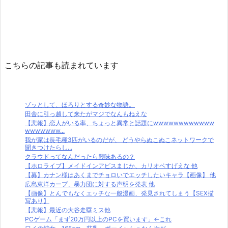
こちらの記事も読まれています
ゾッとして、ほろりとする奇妙な物語。
田舎に引っ越して来たがマジでなんもねえな
【悲報】恋人がいる率、ちょっと異常と話題にwwwwwwwwwwww
wwwwwww...
我が家は長毛種3匹がいるのだが、 どうやらぬこぬこネットワークで
聞きつけたらし...
クラウドってなんだったら興味あるの？
【ホロライブ】メイドインアビスまじか、カリオペすげえな 他
【募】カナン様はあくまでチョロいでエッチしたいキャラ【画像】 他
広島東洋カープ、暴力団に対する声明を発表 他
【画像】とんでもなくエッチな一般漫画、発見されてしまう【SEX描
写あり】
【悲報】最近の大谷走塁ミス他
PCゲーム「まず20万円以上のPCを買います」←これ