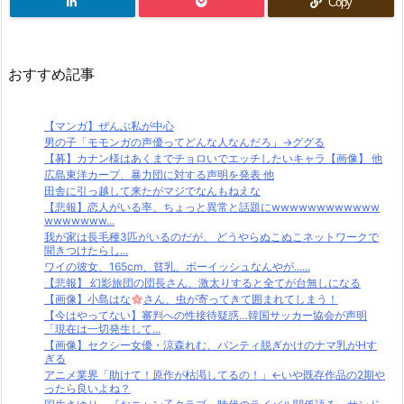
Copy
おすすめ記事
【マンガ】ぜんぶ私が中心
男の子「モモンガの声優ってどんな人なんだろ」→ググる
【募】カナン様はあくまでチョロいでエッチしたいキャラ【画像】 他
広島東洋カープ、暴力団に対する声明を発表 他
田舎に引っ越して来たがマジでなんもねえな
【悲報】恋人がいる率、ちょっと異常と話題にwwwwwwwwwwww
wwwwwww...
我が家は長毛種3匹がいるのだが、 どうやらぬこぬこネットワークで
聞きつけたらし...
ワイの彼女、165cm、貧乳、ボーイッシュなんやが......
【悲報】 幻影旅団の団長さん、激太りすると全てが台無しになる
【画像】小島はな
さん、虫が寄ってきて囲まれてしまう！
【今はやってない】審判への性接待疑惑…韓国サッカー協会が声明
「現在は一切発生して...
【画像】セクシー女優・涼森れむ、パンティ脱ぎかけのナマ乳がHす
ぎる
アニメ業界「助けて！原作が枯渇してるの！」←いや既存作品の2期や
ったら良いよね？