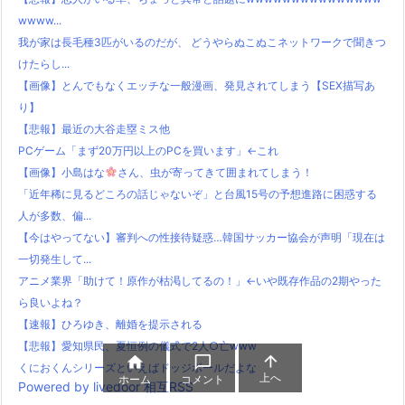
wwww...
我が家は長毛種3匹がいるのだが、 どうやらぬこぬこネットワークで聞きつ
けたらし...
【画像】とんでもなくエッチな一般漫画、発見されてしまう【SEX描写あ
り】
【悲報】最近の大谷走塁ミス他
PCゲーム「まず20万円以上のPCを買います」←これ
【画像】小島はな
さん、虫が寄ってきて囲まれてしまう！
「近年稀に見るどころの話じゃないぞ」と台風15号の予想進路に困惑する
人が多数、偏...
【今はやってない】審判への性接待疑惑…韓国サッカー協会が声明「現在は
一切発生して...
アニメ業界「助けて！原作が枯渇してるの！」←いや既存作品の2期やった
ら良いよね？
【速報】ひろゆき、離婚を提示される
【悲報】愛知県民、夏恒例の儀式で2人○亡www



くにおくんシリーズといえばドッジボールだよな
上へ
ホーム
コメント
Powered by livedoor 相互RSS