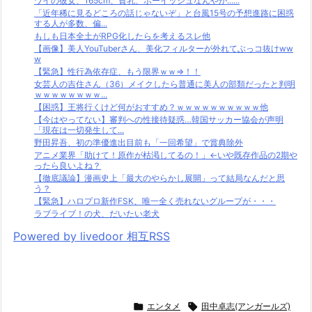
ワイの彼女、165cm、貧乳、ボーイッシュなんやが......
「近年稀に見るどころの話じゃないぞ」と台風15号の予想進路に困惑
する人が多数、偏...
もしも日本全土がRPG化したらを考えるスレ他
【画像】美人YouTuberさん、美化フィルターが外れてぶっコ抜けww
w
【緊急】性行為依存症、もう限界ｗｗ⇒！！
女芸人の吉住さん（36）メイクしたら普通に美人の部類だったと判明
ｗｗｗｗｗｗｗｗ...
【困惑】王将行くけど何がおすすめ？ｗｗｗｗｗｗｗｗｗｗ他
【今はやってない】審判への性接待疑惑…韓国サッカー協会が声明
「現在は一切発生して...
野田昇吾、初の準優進出目前も「一回希望」で賞典除外
アニメ業界「助けて！原作が枯渇してるの！」←いや既存作品の2期や
ったら良いよね？
【徹底議論】漫画史上「最大のやらかし展開」って結局なんだと思
う？
【緊急】ハロプロ新作FSK、唯一全く売れないグループが・・・
ラブライブ！の犬、だいたい老犬
Powered by livedoor 相互RSS

エンタメ

田中卓志(アンガールズ)