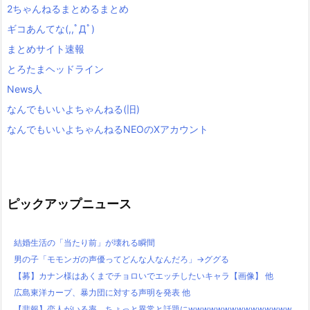
2ちゃんねるまとめるまとめ
ギコあんてな(,,ﾟДﾟ)
まとめサイト速報
とろたまヘッドライン
News人
なんでもいいよちゃんねる(旧)
なんでもいいよちゃんねるNEOのXアカウント
ピックアップニュース
結婚生活の「当たり前」が壊れる瞬間
男の子「モモンガの声優ってどんな人なんだろ」→ググる
【募】カナン様はあくまでチョロいでエッチしたいキャラ【画像】 他
広島東洋カープ、暴力団に対する声明を発表 他
【悲報】恋人がいる率、ちょっと異常と話題にwwwwwwwwwwwwwww