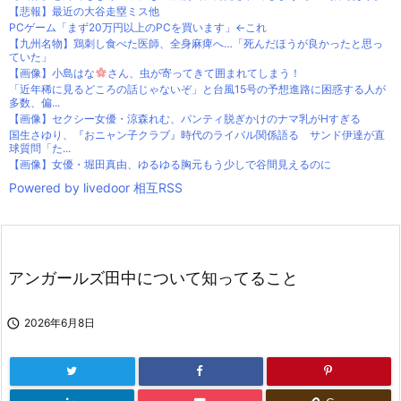
【悲報】最近の大谷走塁ミス他
PCゲーム「まず20万円以上のPCを買います」←これ
【九州名物】鶏刺し食べた医師、全身麻痺へ…「死んだほうが良かったと思っ
ていた」
【画像】小島はな
さん、虫が寄ってきて囲まれてしまう！
「近年稀に見るどころの話じゃないぞ」と台風15号の予想進路に困惑する人が
多数、偏...
【画像】セクシー女優・涼森れむ、パンティ脱ぎかけのナマ乳がHすぎる
国生さゆり、『おニャン子クラブ』時代のライバル関係語る サンド伊達が直
球質問「た...
【画像】女優・堀田真由、ゆるゆる胸元もう少しで谷間見えるのに
Powered by livedoor 相互RSS
アンガールズ田中について知ってること

2026年6月8日