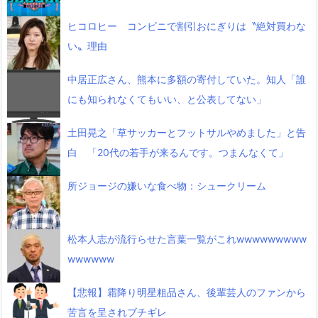
ヒコロヒー コンビニで割引おにぎりは〝絶対買わな
い〟理由
中居正広さん、熊本に多額の寄付していた。知人「誰
にも知られなくてもいい、と公表してない」
土田晃之「草サッカーとフットサルやめました」と告
白 「20代の若手が来るんです。つまんなくて」
所ジョージの嫌いな食べ物：シュークリーム
松本人志が流行らせた言葉一覧がこれwwwwwwwww
wwwwww
【悲報】霜降り明星粗品さん、後輩芸人のファンから
苦言を呈されブチギレ