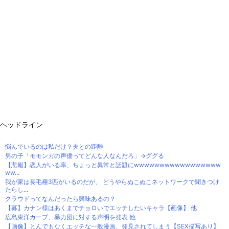
ヘッドライン
悩んでいるのは私だけ？夫との距離
男の子「モモンガの声優ってどんな人なんだろ」→ググる
【悲報】恋人がいる率、ちょっと異常と話題にwwwwwwwwwwwwwwwww
ww...
我が家は長毛種3匹がいるのだが、 どうやらぬこぬこネットワークで聞きつけ
たらし...
クラウドってなんだったら興味あるの？
【募】カナン様はあくまでチョロいでエッチしたいキャラ【画像】 他
広島東洋カープ、暴力団に対する声明を発表 他
【画像】とんでもなくエッチな一般漫画、発見されてしまう【SEX描写あり】