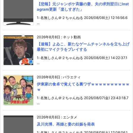
【悲報】元ジャンポケ斉藤の妻、夫の求刑翌日にInst
agram更新「楽しすぎた」
1: 名無しさん＠２ちゃんねる 2026/08/08(土) 12:16:56.6
...
2026年8月8日
:
ネット動画
【速報】よゐこ、新たなゲームチャンネルを立ち上げ
最初にマイクラをプレイする
1: 名無しさん＠２ちゃんねる 2026/08/08(土) 14:22:37.1
...
2026年8月8日
:
バラエティ
伊東家の食卓で覚えてる裏ワザｗｗｗｗｗｗｗｗｗｗ
ｗ
1: 名無しさん＠２ちゃんねる 2026/08/07(金) 23:43:18.7
...
2026年8月8日
:
エンタメ
及川光博、再婚と妻の妊娠を発表
1: 名無しさん＠２ちゃんねる 2026/08/08(土) 12:08:06.1