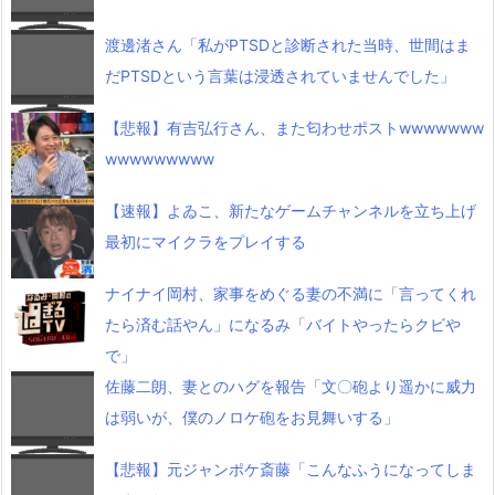
渡邊渚さん「私がPTSDと診断された当時、世間はま
だPTSDという言葉は浸透されていませんでした」
【悲報】有吉弘行さん、また匂わせポストwwwwwww
wwwwwwwww
【速報】よゐこ、新たなゲームチャンネルを立ち上げ
最初にマイクラをプレイする
ナイナイ岡村、家事をめぐる妻の不満に「言ってくれ
たら済む話やん」になるみ「バイトやったらクビや
で」
佐藤二朗、妻とのハグを報告「文〇砲より遥かに威力
は弱いが、僕のノロケ砲をお見舞いする」
【悲報】元ジャンポケ斎藤「こんなふうになってしま