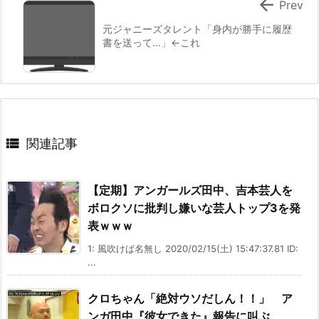

Prev
元ジャニーズタレント「身内が勝手に履歴
書を送って…」←これ

関連記事
【定期】アンガールズ田中、吉本芸人を
ボロクソに批判し嫌いな芸人トップ3を発
表ｗｗｗ
1: 風吹けば名無し 2020/02/15(土) 15:47:37.81 ID:
...
クロちゃん「絶対ウソだしん！！」 ア
ンガ田中『彼女できた』報告に叫ぶ