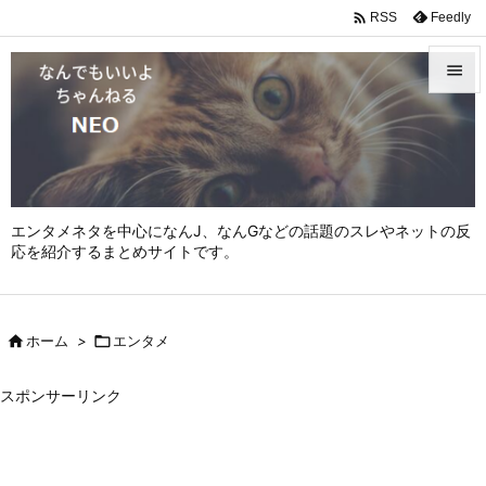

Feedly
RSS


メニュ

サイド

エンタメネタを中心になんJ、なんGなどの話題のスレやネットの反
前へ
応を紹介するまとめサイトです。

次へ


ホーム
>

エンタメ
検索
スポンサーリンク