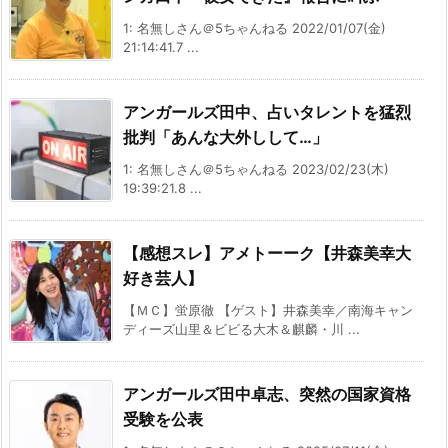
1: 名無しさん＠5ちゃんねる 2022/01/07(金)
21:14:41.7 ...
アンガールズ田中、占いタレントを猛烈
批判「あんな大外しして…」
1: 名無しさん＠5ちゃんねる 2023/02/23(木)
19:39:21.8 ...
【感想スレ】アメトーーク【井森美幸大
好き芸人】
【ＭＣ】蛍原徹 【ゲスト】井森美幸／南海キャン
ディーズ山里＆ビビる大木＆麒麟・川 ...
アンガールズ田中卓志、突然の国家資格
受験を公表